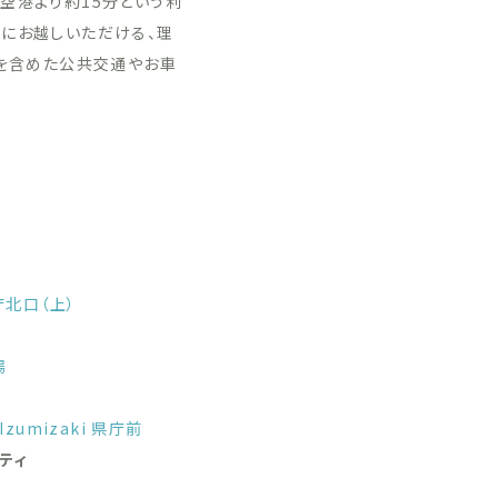
空港より約15分という利
適にお越しいただける、理
スを含めた公共交通やお車
庁北口（上）
場
. Izumizaki 県庁前
ティ