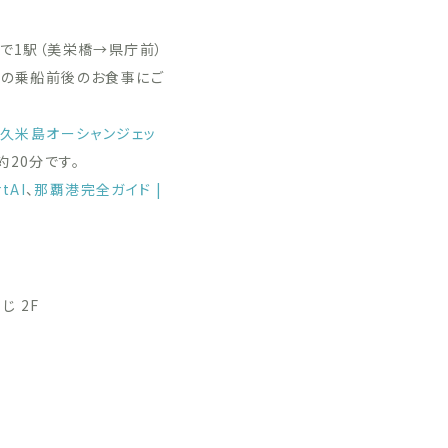
で1駅（美栄橋→県庁前）
船の乗船前後のお食事にご
「
久米島オーシャンジェッ
20分です。
tAI
、
那覇港完全ガイド |
じ 2F