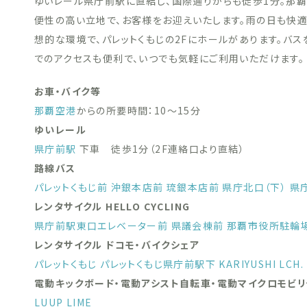
ゆいレール県庁前駅に直結し、国際通りからも徒歩1分。那覇
便性の高い立地で、お客様をお迎えいたします。雨の日も快
想的な環境で、パレットくもじの2Fにホールがあります。バ
でのアクセスも便利で、いつでも気軽にご利用いただけます。
お車・バイク等
那覇空港
からの所要時間：10〜15分
ゆいレール
県庁前駅
下車 徒歩1分（2F連絡口より直結）
路線バス
パレットくもじ前
沖銀本店前
琉銀本店前
県庁北口（下）
県
レンタサイクル HELLO CYCLING
県庁前駅東口エレベーター前
県議会棟前
那覇市役所駐輪
レンタサイクル ドコモ・バイクシェア
パレットくもじ
パレットくもじ県庁前駅下
KARIYUSHI LCH
電動キックボード・電動アシスト自転車・電動マイクロモビリ
LUUP
LIME