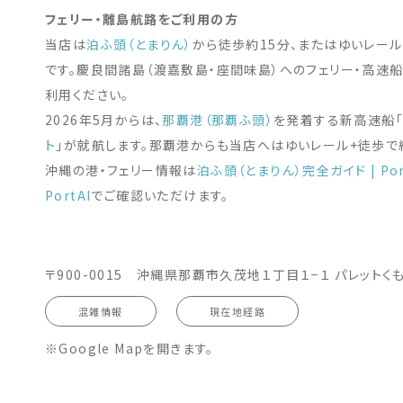
フェリー・離島航路をご利用の方
当店は
泊ふ頭（とまりん）
から徒歩約15分、またはゆいレール
です。慶良間諸島（渡嘉敷島・座間味島）へのフェリー・高速
利用ください。
2026年5月からは、
那覇港（那覇ふ頭）
を発着する新高速船
ト
」が就航します。那覇港からも当店へはゆいレール+徒歩で約
沖縄の港・フェリー情報は
泊ふ頭（とまりん）完全ガイド | Por
PortAI
でご確認いただけます。
〒900-0015 沖縄県那覇市久茂地１丁目１−１ パレットくも
混雑情報
現在地経路
※Google Mapを開きます。