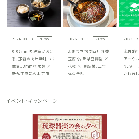
2026.08.03
2026.08.03
2026.07
NEWS
NEWS
0.01mmの鰹節が溶け
那覇で本場の四川麻婆
海外旅
る、那覇の肉汁辛味つけ
豆腐を。郫県豆瓣醤 ×
アーや
蕎麦。3mm極太麺 ×
花椒 × 豆豉醤、三位一
NEWT
新丸正直送の本荒節
体の辛味
されまし
イベント・キャンペーン