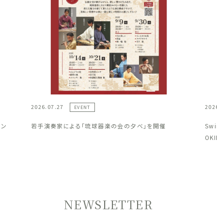
2026.07.27
202
EVENT
ラン
若手演奏家による「琉球器楽の会の夕べ」を開催
Sw
OK
NEWSLETTER