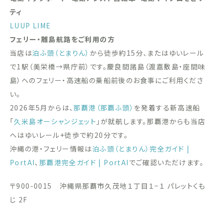
ティ
LUUP
LIME
フェリー・離島航路をご利用の方
当店は
泊ふ頭（とまりん）
から徒歩約15分、またはゆいレール
で1駅（美栄橋→県庁前）です。慶良間諸島（渡嘉敷島・座間味
島）へのフェリー・高速船の乗船前後のお食事にご利用くださ
い。
2026年5月からは、
那覇港（那覇ふ頭）
を発着する新高速船
「
久米島オーシャンジェット
」が就航します。那覇港からも当店
へはゆいレール+徒歩で約20分です。
沖縄の港・フェリー情報は
泊ふ頭（とまりん）完全ガイド |
PortAI
、
那覇港完全ガイド | PortAI
でご確認いただけます。
〒900-0015 沖縄県那覇市久茂地１丁目１−１ パレットくも
じ 2F