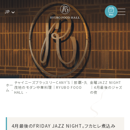
JP
予約
チャイニーズブラッスリーCANY’S｜那覇・久
金曜JAZZ NIGHT
ホー
茂地のモダン中華料理｜RYUBO FOOD
｜4月最後のジャズ
ム
HALL
の夜
4月最後のFRIDAY JAZZ NIGHT。フカヒレ煮込み