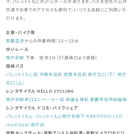
で、パレットくもじの2Fにホールがあります。バスを含めた公共
交通やお車でのアクセスも便利で、いつでも気軽にご利用いた
だけます。
お車・バイク等
那覇空港
からの所要時間：10〜15分
ゆいレール
県庁前駅
下車 徒歩1分（2F連絡口より直結）
路線バス
パレットくもじ前
沖銀本店前
琉銀本店前
県庁北口（下）
県庁
北口（上）
レンタサイクル HELLO CYCLING
県庁前駅東口エレベーター前
県議会棟前
那覇市役所駐輪場
レンタサイクル ドコモ・バイクシェア
パレットくもじ
パレットくもじ県庁前駅下
KARIYUSHI LCH.
Izumizaki 県庁前
電動キックボード・電動アシスト自転車・電動マイクロモビリ