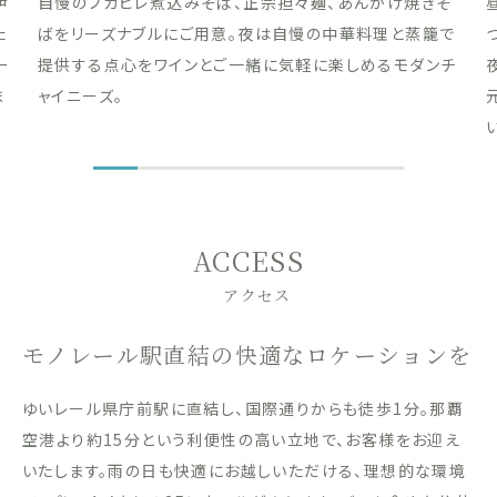
伊
自慢のフカヒレ煮込みそば、正宗担々麺、あんかけ焼きそ
た
ばをリーズナブルにご用意。夜は自慢の中華料理と蒸籠で
ー
提供する点心をワインとご一緒に気軽に楽しめるモダンチ
ま
ャイニーズ。
ACCESS
アクセス
モノレール駅直結の快適なロケーションを
ゆいレール県庁前駅に直結し、国際通りからも徒歩1分。那覇
空港より約15分という利便性の高い立地で、お客様をお迎え
いたします。雨の日も快適にお越しいただける、理想的な環境