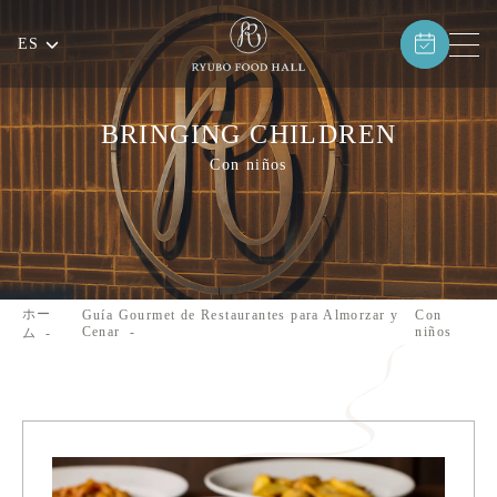
ES
BRINGING CHILDREN
Con niños
ホー
Guía Gourmet de Restaurantes para Almorzar y
Con
Cenar
niños
ム