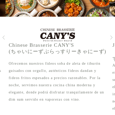
Chinese Brasserie CANY'S
(ちゃいにーずぶらっすりーきゃにーず)
Ofrecemos nuestros fideos soba de aleta de tiburón
A
s
guisados ​​con orgullo, auténticos fideos dandan y
e
fideos fritos espesados ​​a precios razonables. Por la
s
noche, servimos nuestra cocina china moderna y
e
elegante, donde podrá disfrutar tranquilamente de un
i
dim sum servido en vaporeras con vino.
n
e