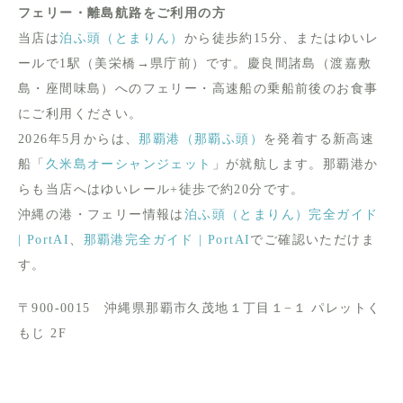
フェリー・離島航路をご利用の方
当店は
泊ふ頭（とまりん）
から徒歩約15分、またはゆいレ
ールで1駅（美栄橋→県庁前）です。慶良間諸島（渡嘉敷
島・座間味島）へのフェリー・高速船の乗船前後のお食事
にご利用ください。
2026年5月からは、
那覇港（那覇ふ頭）
を発着する新高速
船「
久米島オーシャンジェット
」が就航します。那覇港か
らも当店へはゆいレール+徒歩で約20分です。
沖縄の港・フェリー情報は
泊ふ頭（とまりん）完全ガイド
| PortAI
、
那覇港完全ガイド | PortAI
でご確認いただけま
す。
〒900-0015 沖縄県那覇市久茂地１丁目１−１ パレットく
もじ 2F