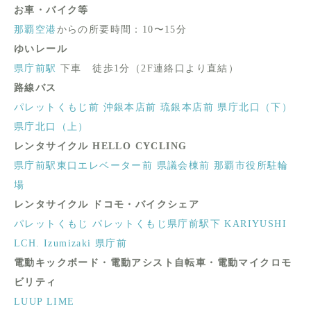
お車・バイク等
那覇空港
からの所要時間：10〜15分
ゆいレール
県庁前駅
下車 徒歩1分（2F連絡口より直結）
路線バス
パレットくもじ前
沖銀本店前
琉銀本店前
県庁北口（下）
県庁北口（上）
レンタサイクル HELLO CYCLING
県庁前駅東口エレベーター前
県議会棟前
那覇市役所駐輪
場
レンタサイクル ドコモ・バイクシェア
パレットくもじ
パレットくもじ県庁前駅下
KARIYUSHI
LCH. Izumizaki 県庁前
電動キックボード・電動アシスト自転車・電動マイクロモ
ビリティ
LUUP
LIME