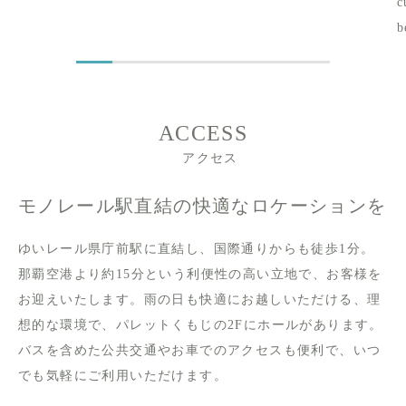
c
b
ACCESS
アクセス
モノレール駅直結の快適なロケーションを
ゆいレール県庁前駅に直結し、国際通りからも徒歩1分。
那覇空港より約15分という利便性の高い立地で、お客様を
お迎えいたします。雨の日も快適にお越しいただける、理
想的な環境で、パレットくもじの2Fにホールがあります。
バスを含めた公共交通やお車でのアクセスも便利で、いつ
でも気軽にご利用いただけます。