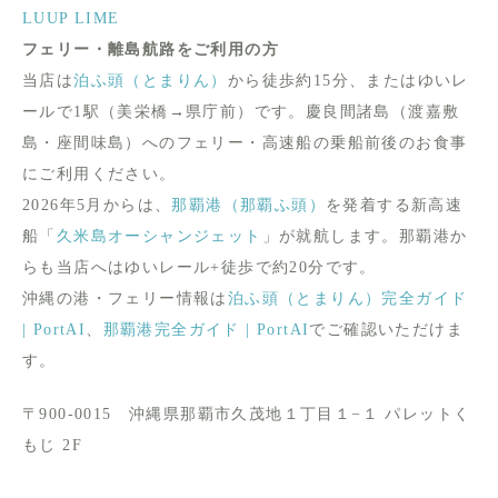
LUUP
LIME
フェリー・離島航路をご利用の方
当店は
泊ふ頭（とまりん）
から徒歩約15分、またはゆいレ
ールで1駅（美栄橋→県庁前）です。慶良間諸島（渡嘉敷
島・座間味島）へのフェリー・高速船の乗船前後のお食事
にご利用ください。
2026年5月からは、
那覇港（那覇ふ頭）
を発着する新高速
船「
久米島オーシャンジェット
」が就航します。那覇港か
らも当店へはゆいレール+徒歩で約20分です。
沖縄の港・フェリー情報は
泊ふ頭（とまりん）完全ガイド
| PortAI
、
那覇港完全ガイド | PortAI
でご確認いただけま
す。
〒900-0015 沖縄県那覇市久茂地１丁目１−１ パレットく
もじ 2F