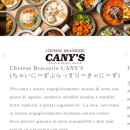
Chinese Brasserie CANY'S
(ちゃいにーずぶらっすりーきゃにーず)
Offriamo i nostri orgogliosamente stufati di soba con
A
pinne di squalo, autentici noodles dandan e noodles
m
fritti ispessiti a prezzi ragionevoli. La sera, serviamo
g
la nostra orgogliosamente moderna cucina cinese,
a
dove potrete gustare in tutta tranquillità i dim sum
s
,
serviti in vaporiere con vino.