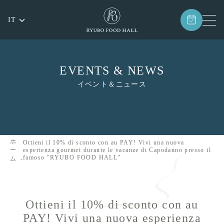
IT
EVENTS & NEWS
イベント＆ニュース
ホ
Ottieni il 10% di sconto con au PAY! Vivi una nuova
ー
esperienza gourmet durante le vacanze di Capodanno presso il
famoso "RYUBO FOOD HALL"
ム
Ottieni il 10% di sconto con au
PAY! Vivi una nuova esperienza