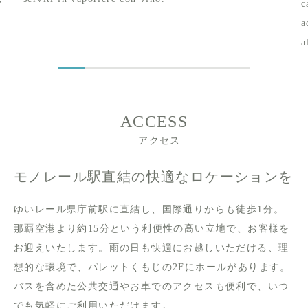
c
a
.
a
ACCESS
アクセス
モノレール駅直結の快適なロケーションを
ゆいレール県庁前駅に直結し、国際通りからも徒歩1分。
那覇空港より約15分という利便性の高い立地で、お客様を
お迎えいたします。雨の日も快適にお越しいただける、理
想的な環境で、パレットくもじの2Fにホールがあります。
バスを含めた公共交通やお車でのアクセスも便利で、いつ
でも気軽にご利用いただけます。