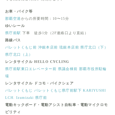
お車・バイク等
那覇空港
からの所要時間：10〜15分
ゆいレール
県庁前駅
下車 徒歩1分（2F連絡口より直結）
路線バス
パレットくもじ前
沖銀本店前
琉銀本店前
県庁北口（下）
県庁北口（上）
レンタサイクル HELLO CYCLING
県庁前駅東口エレベーター前
県議会棟前
那覇市役所駐輪
場
レンタサイクル ドコモ・バイクシェア
パレットくもじ
パレットくもじ県庁前駅下
KARIYUSHI
LCH. Izumizaki 県庁前
電動キックボード・電動アシスト自転車・電動マイクロモ
ビリティ