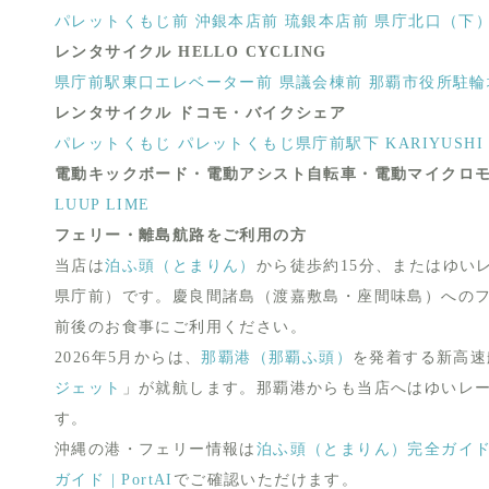
パレットくもじ前
沖銀本店前
琉銀本店前
県庁北口（下
レンタサイクル HELLO CYCLING
県庁前駅東口エレベーター前
県議会棟前
那覇市役所駐輪
レンタサイクル ドコモ・バイクシェア
パレットくもじ
パレットくもじ県庁前駅下
KARIYUSHI 
電動キックボード・電動アシスト自転車・電動マイクロ
LUUP
LIME
フェリー・離島航路をご利用の方
当店は
泊ふ頭（とまりん）
から徒歩約15分、またはゆい
県庁前）です。慶良間諸島（渡嘉敷島・座間味島）への
前後のお食事にご利用ください。
2026年5月からは、
那覇港（那覇ふ頭）
を発着する新高速
ジェット
」が就航します。那覇港からも当店へはゆいレー
す。
沖縄の港・フェリー情報は
泊ふ頭（とまりん）完全ガイド | 
ガイド | PortAI
でご確認いただけます。