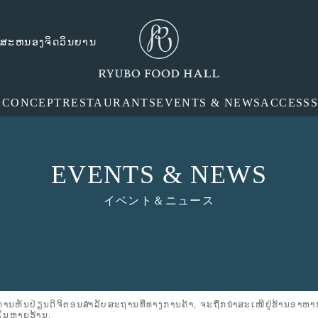
ຕອບສະຫນອງຈິດວິນຍານ
E
CONCEPT
RESTAURANTS
EVENTS & NEWS
ACCESS
EVENTS & NEWS
イベント＆ニュース
ຫັນປ່ຽນດິຈິຕອນສຳລັບສະຖານທີ່ທາງການຄ້າ, ຈະຖືກນຳສະເໜີຢູ່ຮ້ານອາຫານ
ນໃນຫຼາຍຮ້ານ.