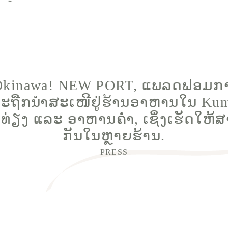
Okinawa! NEW PORT, ແພລດຟອມກາ
ະຖືກນຳສະເໜີຢູ່ຮ້ານອາຫານໃນ Kumoji
 ແລະ ອາຫານຄ່ຳ, ເຊິ່ງເຮັດໃຫ້ສາມ
ກັນໃນຫຼາຍຮ້ານ.
PRESS