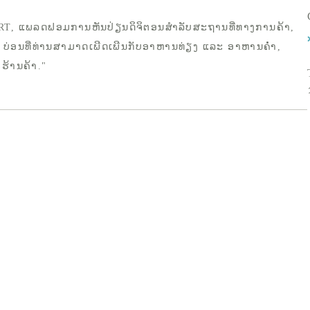
RT, ແພລດຟອມການຫັນປ່ຽນດິຈິຕອນສຳລັບສະຖານທີ່ທາງການຄ້າ,
 ບ່ອນທີ່ທ່ານສາມາດເພີດເພີນກັບອາຫານທ່ຽງ ແລະ ອາຫານຄ່ຳ,
ວຮ້ານຄ້າ."