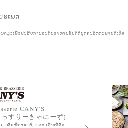
ະປະເພດ
ບ່ອນດຽວເພື່ອປະສົບການລະດັບອາຫານຊັ້ນດີທີ່ບຸກຄະລິກກະພາບທີ່ເປັນ
asserie CANY'S
らっすりーきゃにーず)
ມ, ເສັ້ນໝີ່ດານແທ້, ແລະ ເສັ້ນໝີ່ຂົ້ວ