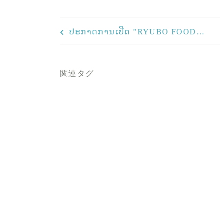
ປະກາດການເປີດ "RYUBO FOOD…
関連タグ