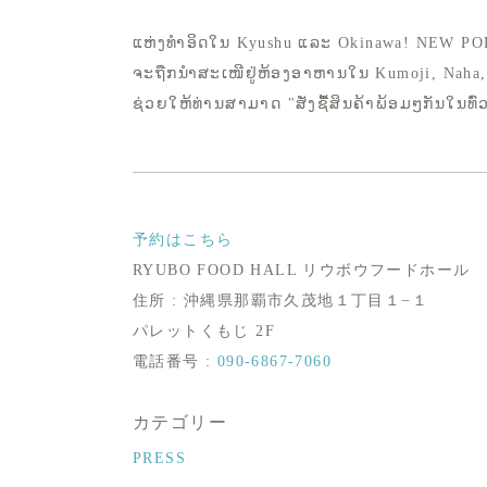
ແຫ່ງທຳອິດໃນ Kyushu ແລະ Okinawa! NEW PO
ຈະຖືກນຳສະເໜີຢູ່ຫ້ອງອາຫານໃນ Kumoji, Naha,
ຊ່ວຍໃຫ້ທ່ານສາມາດ "ສັ່ງຊື້ສິນຄ້າພ້ອມໆກັນໃນທົ່
予約はこちら
RYUBO FOOD HALL リウボウフードホール
住所 : 沖縄県那覇市久茂地１丁目１−１
パレットくもじ 2F
電話番号 :
090-6867-7060
カテゴリー
PRESS