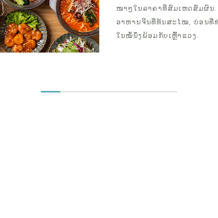
ໜາໆໃນລາຄາທີ່ສົມເຫດສົມຜົນ.
ອາຫານຈີນທີ່ທັນສະໄໝ, ບ່ອນທີ່
ໃນໝໍ້ນຶ່ງພ້ອມກັບເຫຼົ້າແວງ.