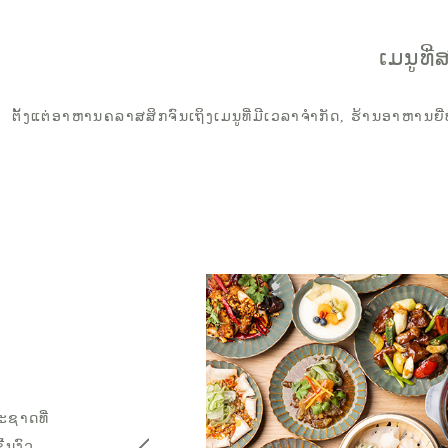
ເມນູທ
ຕັ້ງແຕ່ອາຫານຄລາສສິກຈົນເຖິງເມນູທີ່ມີເວລາຈຳກັດ, ຮ້ານອາຫານຍີ່
）
ະຊາດທີ່
້ນງົວ