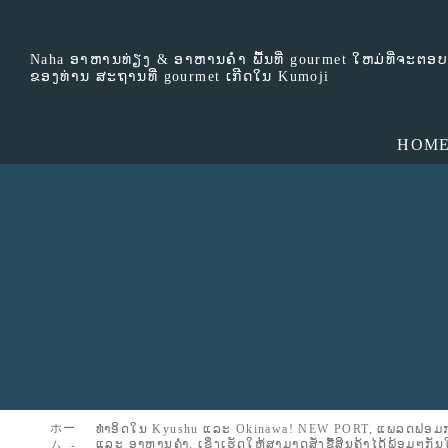
Naha ອາຫານທ່ຽງ & ອາຫານຄ່ໍາ ພື້ນທີ່ gourmet ໃຫມ່ທີ່ຈະ
ຂອງທ່ານ ສະຖານທີ່ gourmet ເກີດໃນ Kumoji
HOM
ホー
ທຳອິດໃນ Kyushu ແລະ Okinawa! NEW PORT, ແພລດຟອມການ
ແລະ ອາຫານຄ່ຳ, ເຊິ່ງເຮັດໃຫ້ສາມາດສັ່ງຊື້ສິນຄ້າໄດ້ພ້ອມໆກັ
ム