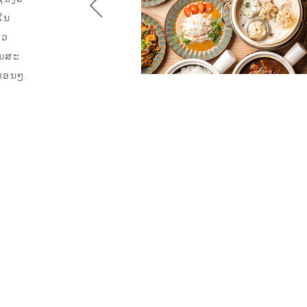
 ໃນ
ົວ
້ນສະ
ນຕ່ອນໆ.