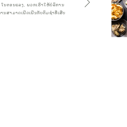
 ໃນຕອນແລງ, ພວກເຮົາໃຫ້ບໍລິການ
ທ່ານສາມາດເພີດເພີນກັບຕິມຊຳທີ່ເສີບ