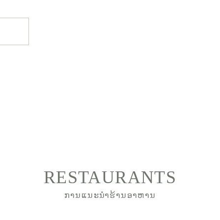
RESTAURANTS
ການແນະນຳຮ້ານອາຫານ