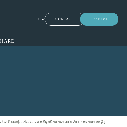
LO
CONTACT
RESERVE
SHARE
ໃນ Kumoji, Naha, ບ່ອນທີ່ລູກຄ້າສາມາດຮັບປະທານອາຫານທ່ຽງ