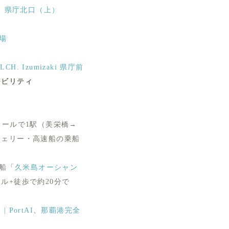
）
県庁北口（上）
場
LCH. Izumizaki 県庁前
モビリティ
レールで1駅（美栄橋→
フェリー・高速船の乗船
船「
久米島オーシャン
ル+徒歩で約20分で
PortAI
、
那覇港完全