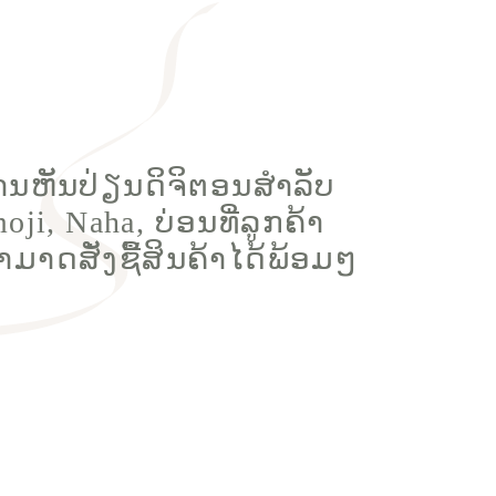
ນຫັນປ່ຽນດິຈິຕອນສຳລັບ
, Naha, ບ່ອນທີ່ລູກຄ້າ
າດສັ່ງຊື້ສິນຄ້າໄດ້ພ້ອມໆ