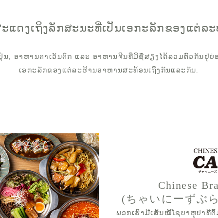
ີ່ສະແດງເຖິງລັກສະນະທີ່ເປັນເອກະລັກຂອງແຕ່ລ
ປຸ່ນ, ອາຫານຕາເວັນຕົກ ແລະ ອາຫານຈີນທີ່ມີຊື່ສຽງໄດ້ລວມຕົວກັນຢູ່
ເອກະລັກຂອງແຕ່ລະຮ້ານອາຫານສະທ້ອນເຖິງກັນແລະກັນ.
Chinese Br
(ちゃいにーずぶ
ພວກເຮົາມີເສັ້ນໝີ່ໂຊບາຫູປາທີ່ຕົ້