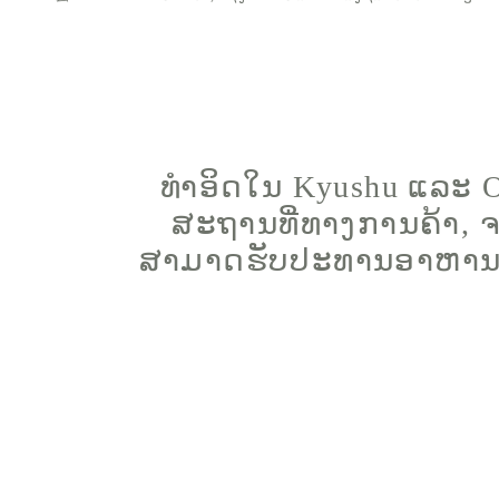
ທຳອິດໃນ Kyushu ແລະ 
ສະຖານທີ່ທາງການຄ້າ, ຈ
ສາມາດຮັບປະທານອາຫານທ່ຽງ