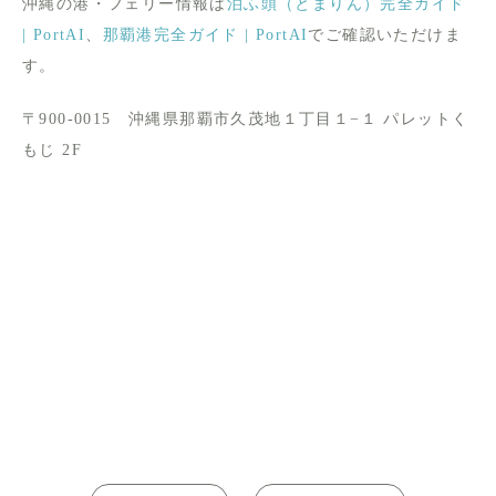
沖縄の港・フェリー情報は
泊ふ頭（とまりん）完全ガイド
| PortAI
、
那覇港完全ガイド | PortAI
でご確認いただけま
す。
〒900-0015 沖縄県那覇市久茂地１丁目１−１ パレットく
もじ 2F