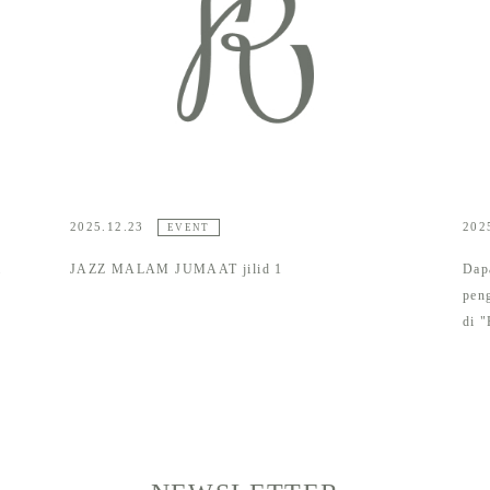
2025.12.23
202
EVENT
m
JAZZ MALAM JUMAAT jilid 1
Dap
pen
di 