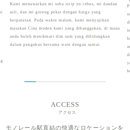
Kami menawarkan mi soba sirip yu rebus, mi dandan
P
mi
asli, dan mi goreng pekat dengan harga yang
s
berpatutan. Pada waktu malam, kami menyajikan
d
masakan Cina moden kami yang dibanggakan, di mana
t
anda boleh menikmati dim sum yang dihidangkan
b
dalam pengukus bersama wain dengan santai.
a
d
ng
y
b
ACCESS
アクセス
モノレール駅直結の快適なロケーションを