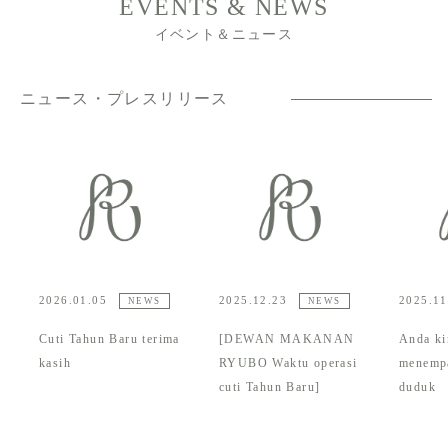
EVENTS & NEWS
イベント＆ニュース
ニュース・プレスリリース
2026.01.05
2025.12.23
2025.11
NEWS
NEWS
Cuti Tahun Baru terima
[DEWAN MAKANAN
Anda ki
kasih
RYUBO Waktu operasi
menemp
cuti Tahun Baru]
duduk