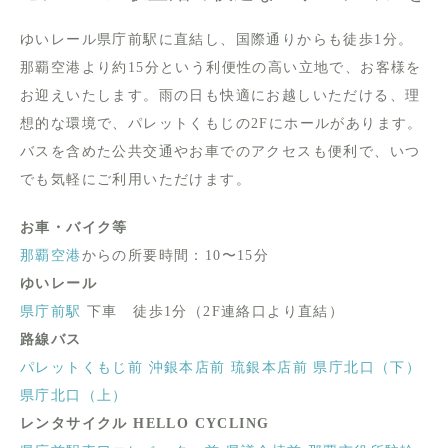
ゆいレール県庁前駅に直結し、国際通りからも徒歩1分。
那覇空港より約15分という利便性の高い立地で、お客様を
お迎えいたします。雨の日も快適にお越しいただける、理
想的な環境で、パレットくもじの2Fにホールがあります。
バスを含めた公共交通やお車でのアクセスも便利で、いつ
でも気軽にご利用いただけます。
お車・バイク等
那覇空港
からの所要時間：10〜15分
ゆいレール
県庁前駅
下車 徒歩1分（2F連絡口より直結）
路線バス
パレットくもじ前
沖銀本店前
琉銀本店前
県庁北口（下）
県庁北口（上）
レンタサイクル HELLO CYCLING