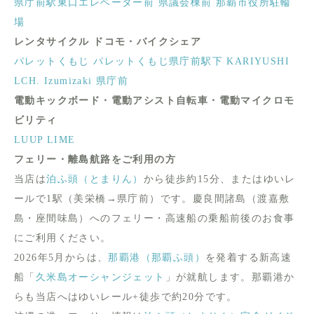
県庁前駅東口エレベーター前
県議会棟前
那覇市役所駐輪
場
レンタサイクル ドコモ・バイクシェア
パレットくもじ
パレットくもじ県庁前駅下
KARIYUSHI
LCH. Izumizaki 県庁前
電動キックボード・電動アシスト自転車・電動マイクロモ
ビリティ
LUUP
LIME
フェリー・離島航路をご利用の方
当店は
泊ふ頭（とまりん）
から徒歩約15分、またはゆいレ
ールで1駅（美栄橋→県庁前）です。慶良間諸島（渡嘉敷
島・座間味島）へのフェリー・高速船の乗船前後のお食事
にご利用ください。
2026年5月からは、
那覇港（那覇ふ頭）
を発着する新高速
船「
久米島オーシャンジェット
」が就航します。那覇港か
らも当店へはゆいレール+徒歩で約20分です。