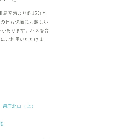
那覇空港より約15分と
雨の日も快適にお越しい
ルがあります。バスを含
軽にご利用いただけま
）
県庁北口（上）
場