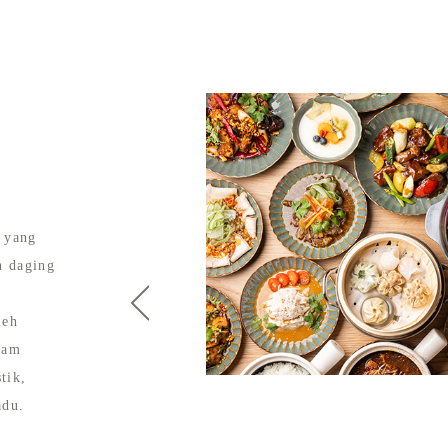
）
 yang
n daging
leh
lam
tik,
adu.