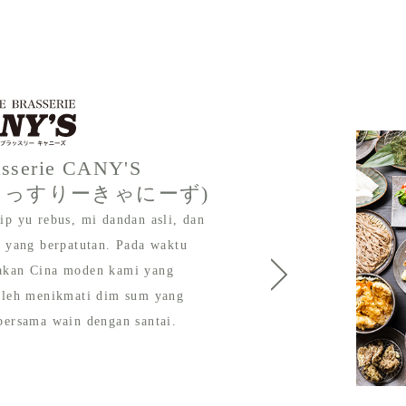
asserie CANY'S
らっすりーきゃにーず)
p yu rebus, mi dandan asli, dan
 yang berpatutan. Pada waktu
akan Cina moden kami yang
oleh menikmati dim sum yang
bersama wain dengan santai.