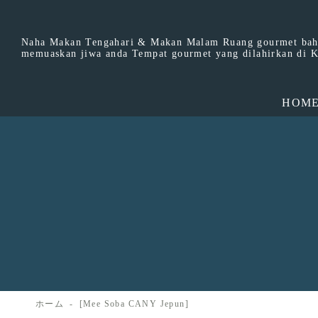
Naha Makan Tengahari & Makan Malam Ruang gourmet bah
memuaskan jiwa anda Tempat gourmet yang dilahirkan di 
HOM
ホーム
[Mee Soba CANY Jepun]