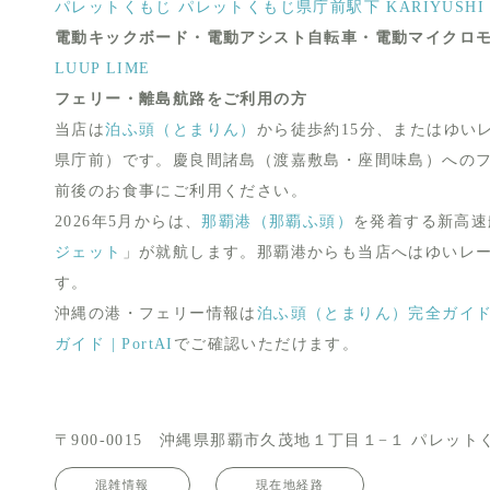
パレットくもじ
パレットくもじ県庁前駅下
KARIYUSHI 
電動キックボード・電動アシスト自転車・電動マイクロ
LUUP
LIME
フェリー・離島航路をご利用の方
当店は
泊ふ頭（とまりん）
から徒歩約15分、またはゆい
県庁前）です。慶良間諸島（渡嘉敷島・座間味島）への
前後のお食事にご利用ください。
2026年5月からは、
那覇港（那覇ふ頭）
を発着する新高速
ジェット
」が就航します。那覇港からも当店へはゆいレー
す。
沖縄の港・フェリー情報は
泊ふ頭（とまりん）完全ガイド | 
ガイド | PortAI
でご確認いただけます。
〒900-0015 沖縄県那覇市久茂地１丁目１−１ パレットく
混雑情報
現在地経路