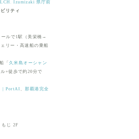
LCH. Izumizaki 県庁前
モビリティ
レールで1駅（美栄橋→
フェリー・高速船の乗船
船「
久米島オーシャン
ル+徒歩で約20分で
PortAI
、
那覇港完全
もじ 2F