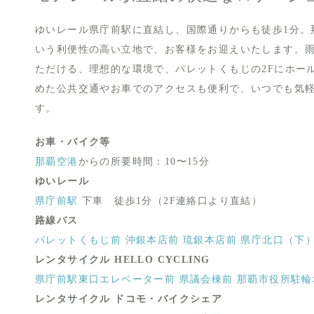
ゆいレール県庁前駅に直結し、国際通りからも徒歩1分。
いう利便性の高い立地で、お客様をお迎えいたします。
ただける、理想的な環境で、パレットくもじの2Fにホー
めた公共交通やお車でのアクセスも便利で、いつでも気
す。
お車・バイク等
那覇空港
からの所要時間：10〜15分
ゆいレール
県庁前駅
下車 徒歩1分（2F連絡口より直結）
路線バス
パレットくもじ前
沖銀本店前
琉銀本店前
県庁北口（下
レンタサイクル HELLO CYCLING
県庁前駅東口エレベーター前
県議会棟前
那覇市役所駐輪
レンタサイクル ドコモ・バイクシェア