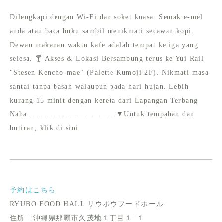
Dilengkapi dengan Wi-Fi dan soket kuasa. Semak e-mel
anda atau baca buku sambil menikmati secawan kopi.
Dewan makanan waktu kafe adalah tempat ketiga yang
selesa. 🍸 Akses & Lokasi Bersambung terus ke Yui Rail
"Stesen Kencho-mae" (Palette Kumoji 2F). Nikmati masa
santai tanpa basah walaupun pada hari hujan. Lebih
kurang 15 minit dengan kereta dari Lapangan Terbang
Naha. ＿＿＿＿＿＿＿＿＿＿＿▼Untuk tempahan dan
butiran, klik di sini
予約はこちら
RYUBO FOOD HALL リウボウフードホール
住所 : 沖縄県那覇市久茂地１丁目１−１