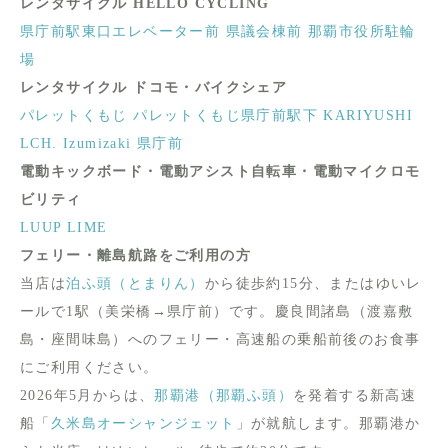
レンタサイクル HELLO CYCLING
県庁前駅東口エレベーター前
県議会棟前
那覇市役所駐輪
場
レンタサイクル ドコモ・バイクシェア
パレットくもじ
パレットくもじ県庁前駅下
KARIYUSHI
LCH. Izumizaki 県庁前
電動キックボード・電動アシスト自転車・電動マイクロモ
ビリティ
LUUP
LIME
フェリー・離島航路をご利用の方
当店は
泊ふ頭（とまりん）
から徒歩約15分、またはゆいレ
ールで1駅（美栄橋→県庁前）です。慶良間諸島（渡嘉敷
島・座間味島）へのフェリー・高速船の乗船前後のお食事
にご利用ください。
2026年5月からは、
那覇港（那覇ふ頭）
を発着する新高速
船「
久米島オーシャンジェット
」が就航します。那覇港か