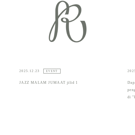
2025.12.23
202
EVENT
m
JAZZ MALAM JUMAAT jilid 1
Dap
pen
di 