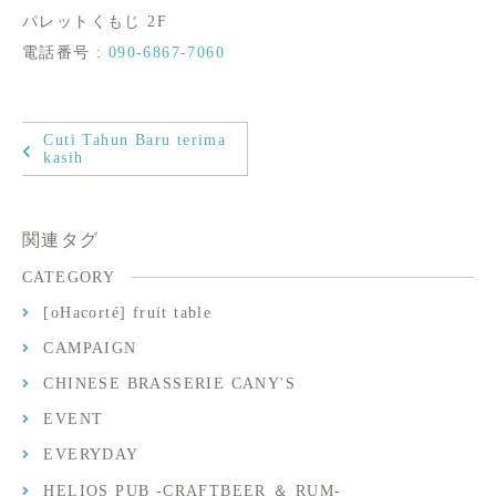
パレットくもじ 2F
電話番号 :
090-6867-7060
Cuti Tahun Baru terima
kasih
関連タグ
CATEGORY
[oHacorté] fruit table
CAMPAIGN
CHINESE BRASSERIE CANY'S
EVENT
EVERYDAY
HELIOS PUB -CRAFTBEER ＆ RUM-