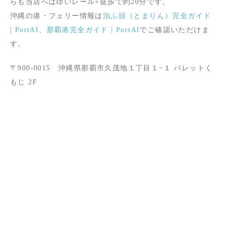
らも当店へはゆいレール+徒歩で約20分です。
沖縄の港・フェリー情報は
泊ふ頭（とまりん）完全ガイド
| PortAI
、
那覇港完全ガイド | PortAI
でご確認いただけま
す。
〒900-0015 沖縄県那覇市久茂地１丁目１−１ パレットく
もじ 2F