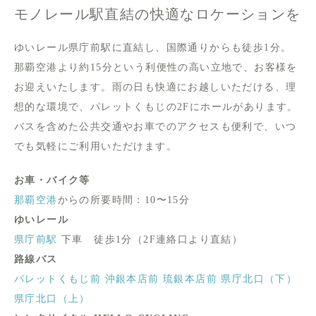
モノレール駅直結の快適なロケーションを
ゆいレール県庁前駅に直結し、国際通りからも徒歩1分。
那覇空港より約15分という利便性の高い立地で、お客様を
お迎えいたします。雨の日も快適にお越しいただける、理
想的な環境で、パレットくもじの2Fにホールがあります。
バスを含めた公共交通やお車でのアクセスも便利で、いつ
でも気軽にご利用いただけます。
お車・バイク等
那覇空港
からの所要時間：10〜15分
ゆいレール
県庁前駅
下車 徒歩1分（2F連絡口より直結）
路線バス
パレットくもじ前
沖銀本店前
琉銀本店前
県庁北口（下）
県庁北口（上）