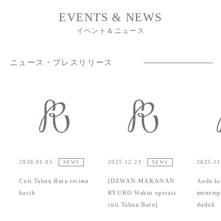
EVENTS & NEWS
イベント＆ニュース
ニュース・プレスリリース
2026.01.05
2025.12.23
2025.11
NEWS
NEWS
Cuti Tahun Baru terima
[DEWAN MAKANAN
Anda ki
kasih
RYUBO Waktu operasi
menemp
cuti Tahun Baru]
duduk