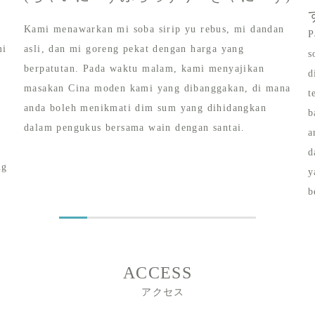
Kami menawarkan mi soba sirip yu rebus, mi dandan
P
mi
asli, dan mi goreng pekat dengan harga yang
s
berpatutan. Pada waktu malam, kami menyajikan
d
masakan Cina moden kami yang dibanggakan, di mana
t
anda boleh menikmati dim sum yang dihidangkan
b
dalam pengukus bersama wain dengan santai.
a
d
ng
y
b
ACCESS
アクセス