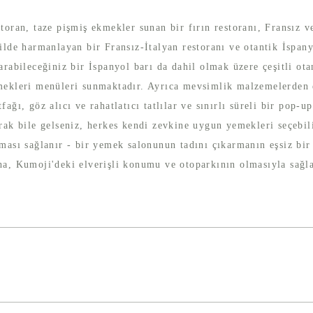
toran, taze pişmiş ekmekler sunan bir fırın restoranı, Fransız v
ilde harmanlayan bir Fransız-İtalyan restoranı ve otantik İspan
arabileceğiniz bir İspanyol barı da dahil olmak üzere çeşitli ot
ekleri menüleri sunmaktadır. Ayrıca mevsimlik malzemelerden e
fağı, göz alıcı ve rahatlatıcı tatlılar ve sınırlı süreli bir pop
rak bile gelseniz, herkes kendi zevkine uygun yemekleri seçebi
ması sağlanır - bir yemek salonunun tadını çıkarmanın eşsiz bir 
a, Kumoji'deki elverişli konumu ve otoparkının olmasıyla sağla