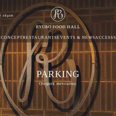
e akşam
E
CONCEPT
RESTAURANTS
EVENTS & NEWS
ACCESS
PARKING
Otopark mevcuttur.