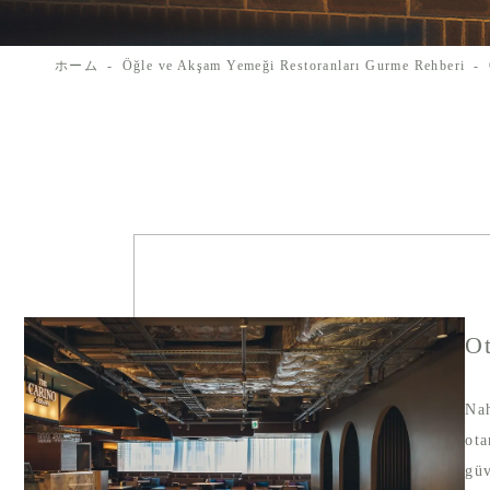
ホーム
Öğle ve Akşam Yemeği Restoranları Gurme Rehberi
Ot
Nah
ota
güv