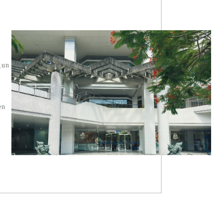
gun
en