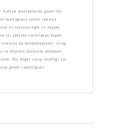
e İtalyan mutfaklarını güzel bir
yol mutfağının tadını rahatça
antik ve tavizsiz öğle ve akşam
n iyi şekilde yararlanan Japon
-up restoran da bulunmaktadır. Grup
lir ve böylece herkesin memnun
yolu. Bir diğer cazip özelliği ise
nan gönül rahatlığıdır.