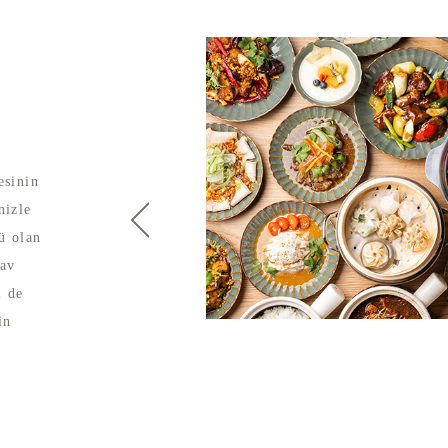
）
esinin
nizle
rü olan
lav
i de
in