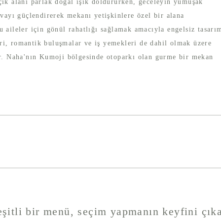
çık alanı parlak doğal ışık doldururken, geceleyin yumuşak
avayı güçlendirerek mekanı yetişkinlere özel bir alana
 aileler için gönül rahatlığı sağlamak amacıyla engelsiz tasarı
i, romantik buluşmalar ve iş yemekleri de dahil olmak üzere
ir. Naha'nın Kumoji bölgesinde otoparkı olan gurme bir mekan
şitli bir menü, seçim yapmanın keyfini çıka