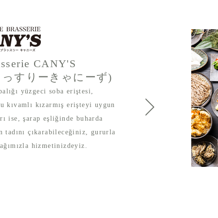
asserie CANY'S
らっすりーきゃにーず)
alığı yüzgeci soba eriştesi,
yu kıvamlı kızarmış erişteyi uygun
rı ise, şarap eşliğinde buharda
n tadını çıkarabileceğiniz, gururla
ğımızla hizmetinizdeyiz.