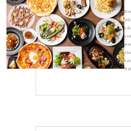
Res
şek
çık
yem
mut
ola
kal
Nah