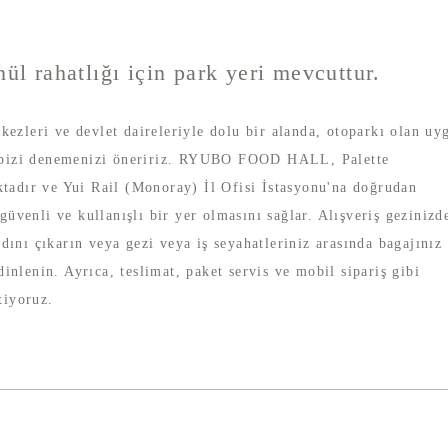
ül rahatlığı için park yeri mevcuttur.
ezleri ve devlet daireleriyle dolu bir alanda, otoparkı olan uy
z, bizi denemenizi öneririz. RYUBO FOOD HALL, Palette
ktadır ve Yui Rail (Monoray) İl Ofisi İstasyonu'na doğrudan
 güvenli ve kullanışlı bir yer olmasını sağlar. Alışveriş gezinizd
ını çıkarın veya gezi veya iş seyahatleriniz arasında bagajınız
nlenin. Ayrıca, teslimat, paket servis ve mobil sipariş gibi
tiyoruz.