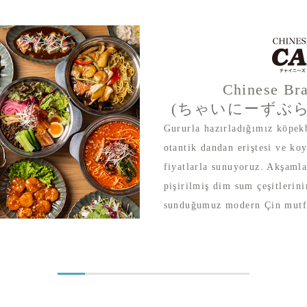
Chinese Br
(ちゃいにーずぶ
Gururla hazırladığımız köpekb
otantik dandan eriştesi ve ko
fiyatlarla sunuyoruz. Akşamla
pişirilmiş dim sum çeşitlerini
sunduğumuz modern Çin mutfa