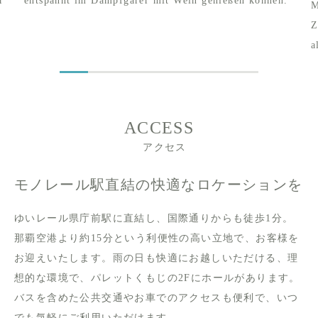
r
entspannt im Dampfgarer mit Wein genießen können.
M
Z
a
ACCESS
アクセス
モノレール駅直結の快適なロケーションを
ゆいレール県庁前駅に直結し、国際通りからも徒歩1分。
那覇空港より約15分という利便性の高い立地で、お客様を
お迎えいたします。雨の日も快適にお越しいただける、理
想的な環境で、パレットくもじの2Fにホールがあります。
バスを含めた公共交通やお車でのアクセスも便利で、いつ
でも気軽にご利用いただけます。