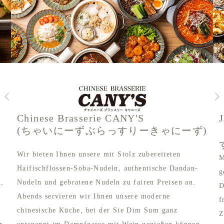
Chinese Brasserie CANY'S
(ちゃいにーずぶらっすりーきゃにーず)
Wir bieten Ihnen unsere mit Stolz zubereiteten
M
Haifischflossen-Soba-Nudeln, authentische Dandan-
g
e,
Nudeln und gebratene Nudeln zu fairen Preisen an.
D
Abends servieren wir Ihnen unsere moderne
f
chinesische Küche, bei der Sie Dim Sum ganz
Z