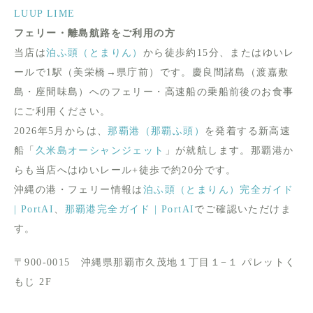
LUUP
LIME
フェリー・離島航路をご利用の方
当店は
泊ふ頭（とまりん）
から徒歩約15分、またはゆいレ
ールで1駅（美栄橋→県庁前）です。慶良間諸島（渡嘉敷
島・座間味島）へのフェリー・高速船の乗船前後のお食事
にご利用ください。
2026年5月からは、
那覇港（那覇ふ頭）
を発着する新高速
船「
久米島オーシャンジェット
」が就航します。那覇港か
らも当店へはゆいレール+徒歩で約20分です。
沖縄の港・フェリー情報は
泊ふ頭（とまりん）完全ガイド
| PortAI
、
那覇港完全ガイド | PortAI
でご確認いただけま
す。
〒900-0015 沖縄県那覇市久茂地１丁目１−１ パレットく
もじ 2F