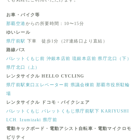
お車・バイク等
那覇空港
からの所要時間：10〜15分
ゆいレール
県庁前駅
下車 徒歩1分（2F連絡口より直結）
路線バス
パレットくもじ前
沖銀本店前
琉銀本店前
県庁北口（下）
県庁北口（上）
レンタサイクル HELLO CYCLING
県庁前駅東口エレベーター前
県議会棟前
那覇市役所駐輪
場
レンタサイクル ドコモ・バイクシェア
パレットくもじ
パレットくもじ県庁前駅下
KARIYUSHI
LCH. Izumizaki 県庁前
電動キックボード・電動アシスト自転車・電動マイクロモ
ビリティ