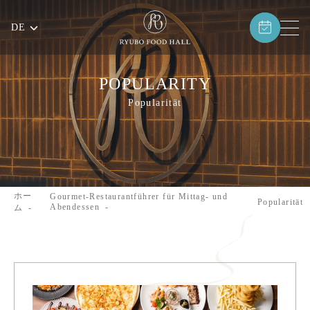
DE
POPULARITY
Popularität
ホー
Gourmet-Restaurantführer für Mittag- und
Popularität
Abendessen
ム