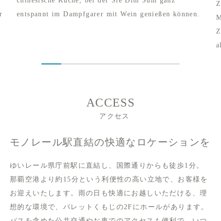
chinesische Küche, bei der Sie Dim Sum ganz
Z
r
entspannt im Dampfgarer mit Wein genießen können.
M
Z
a
ACCESS
アクセス
モノレール駅直結の快適なロケーションを
ゆいレール県庁前駅に直結し、国際通りからも徒歩1分。
那覇空港より約15分という利便性の高い立地で、お客様を
お迎えいたします。雨の日も快適にお越しいただける、理
想的な環境で、パレットくもじの2Fにホールがあります。
バスを含めた公共交通やお車でのアクセスも便利で、いつ