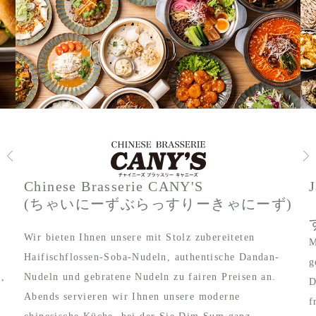
Chinese Brasserie CANY'S
(ちゃいにーずぶらっすりーきゃにーず)
Wir bieten Ihnen unsere mit Stolz zubereiteten
M
Haifischflossen-Soba-Nudeln, authentische Dandan-
g
e,
Nudeln und gebratene Nudeln zu fairen Preisen an.
D
Abends servieren wir Ihnen unsere moderne
f