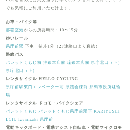
でも気軽にご利用いただけます。
お車・バイク等
那覇空港
からの所要時間：10〜15分
ゆいレール
県庁前駅
下車 徒歩1分（2F連絡口より直結）
路線バス
パレットくもじ前
沖銀本店前
琉銀本店前
県庁北口（下）
県庁北口（上）
レンタサイクル HELLO CYCLING
県庁前駅東口エレベーター前
県議会棟前
那覇市役所駐輪
場
レンタサイクル ドコモ・バイクシェア
パレットくもじ
パレットくもじ県庁前駅下
KARIYUSHI
LCH. Izumizaki 県庁前
電動キックボード・電動アシスト自転車・電動マイクロモ