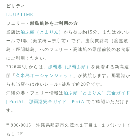
ビリティ
LUUP
LIME
フェリー・離島航路をご利用の方
当店は
泊ふ頭（とまりん）
から徒歩約15分、またはゆいレ
ールで1駅（美栄橋→県庁前）です。慶良間諸島（渡嘉敷
島・座間味島）へのフェリー・高速船の乗船前後のお食事
にご利用ください。
2026年5月からは、
那覇港（那覇ふ頭）
を発着する新高速
船「
久米島オーシャンジェット
」が就航します。那覇港か
らも当店へはゆいレール+徒歩で約20分です。
沖縄の港・フェリー情報は
泊ふ頭（とまりん）完全ガイド
| PortAI
、
那覇港完全ガイド | PortAI
でご確認いただけま
す。
〒900-0015 沖縄県那覇市久茂地１丁目１−１ パレットく
もじ 2F