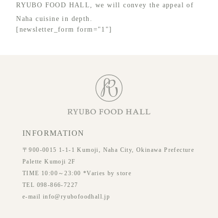
RYUBO FOOD HALL, we will convey the appeal of
Naha cuisine in depth.
[newsletter_form form="1"]
INFORMATION
〒900-0015 1-1-1 Kumoji, Naha City, Okinawa Prefecture
Palette Kumoji 2F
TIME 10:00～23:00 *Varies by store
TEL 098-866-7227
e-mail info@ryubofoodhall.jp