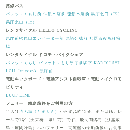
路線バス
パレットくもじ前
沖銀本店前
琉銀本店前
県庁北口（下）
県庁北口（上）
レンタサイクル HELLO CYCLING
県庁前駅東口エレベーター前
県議会棟前
那覇市役所駐輪
場
レンタサイクル ドコモ・バイクシェア
パレットくもじ
パレットくもじ県庁前駅下
KARIYUSHI
LCH. Izumizaki 県庁前
電動キックボード・電動アシスト自転車・電動マイクロモ
ビリティ
LUUP
LIME
フェリー・離島航路をご利用の方
当店は
泊ふ頭（とまりん）
から徒歩約15分、またはゆいレ
ールで1駅（美栄橋→県庁前）です。慶良間諸島（渡嘉敷
島・座間味島）へのフェリー・高速船の乗船前後のお食事