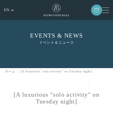
EN
EVENTS & NEWS
イベント＆ニュース
ホーム
[A luxurious "solo activity" on Tuesday night]
[A luxurious "solo activity" on
Tuesday night]