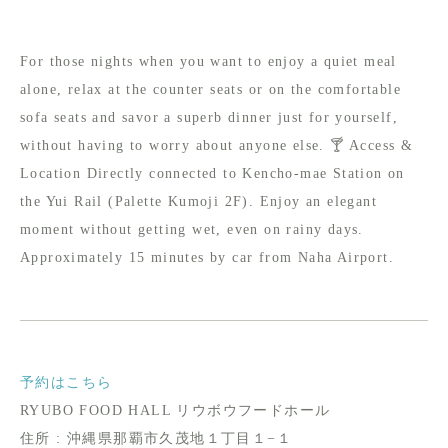
For those nights when you want to enjoy a quiet meal
alone, relax at the counter seats or on the comfortable
sofa seats and savor a superb dinner just for yourself,
without having to worry about anyone else. 🍸 Access &
Location Directly connected to Kencho-mae Station on
the Yui Rail (Palette Kumoji 2F). Enjoy an elegant
moment without getting wet, even on rainy days.
Approximately 15 minutes by car from Naha Airport.
予約はこちら
RYUBO FOOD HALL リウボウフードホール
住所 : 沖縄県那覇市久茂地１丁目１−１