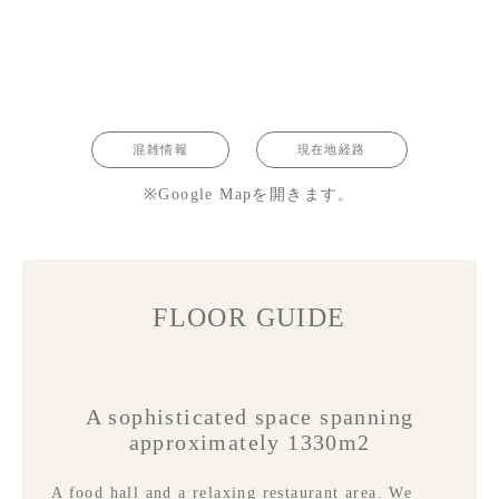
混雑情報
現在地経路
※Google Mapを開きます。
FLOOR GUIDE
A sophisticated space spanning
approximately 1330m2
A food hall and a relaxing restaurant area. We