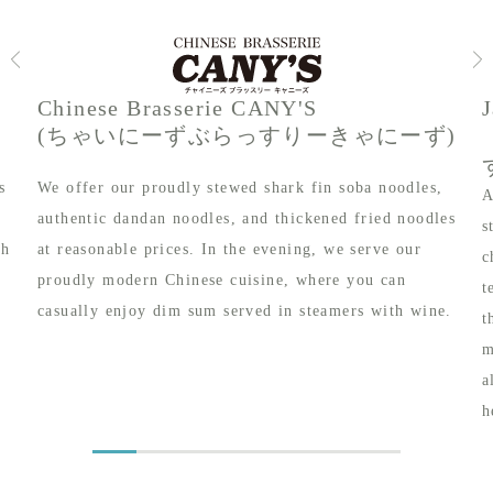
Chinese Brasserie CANY'S
(ちゃいにーずぶらっすりーきゃにーず)
s
We offer our proudly stewed shark fin soba noodles,
A
authentic dandan noodles, and thickened fried noodles
s
th
at reasonable prices. In the evening, we serve our
c
proudly modern Chinese cuisine, where you can
t
casually enjoy dim sum served in steamers with wine.
t
m
a
h