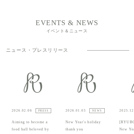
EVENTS & NEWS
イベント＆ニュース
ニュース・プレスリリース
2026.02.06
2026.01.05
2025.12
PRESS
NEWS
Aiming to become a
New Year's holiday
[RYUB
food hall beloved by
thank you
New Yea