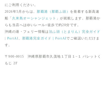
にご利用ください。
2026年5月からは、
那覇港（那覇ふ頭）
を発着する新高速
船「
久米島オーシャンジェット
」が就航します。那覇港か
らも当店へはゆいレール+徒歩で約20分です。
沖縄の港・フェリー情報は
泊ふ頭（とまりん）完全ガイド
| PortAI
、
那覇港完全ガイド | PortAI
でご確認いただけま
す。
〒900-0015 沖縄県那覇市久茂地１丁目１−１ パレットく
もじ 2F