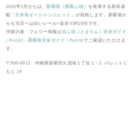
2026年5月からは、
那覇港（那覇ふ頭）
を発着する新高速
船「
久米島オーシャンジェット
」が就航します。那覇港か
らも当店へはゆいレール+徒歩で約20分です。
沖縄の港・フェリー情報は
泊ふ頭（とまりん）完全ガイド
| PortAI
、
那覇港完全ガイド | PortAI
でご確認いただけま
す。
〒900-0015 沖縄県那覇市久茂地１丁目１−１ パレットく
もじ 2F