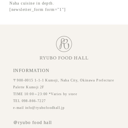
Naha cuisine in depth.
[newsletter_form form="1"]
INFORMATION
〒900-0015 1-1-1 Kumoji, Naha City, Okinawa Prefecture
Palette Kumoji 2F
TIME 10:00～23:00 *Varies by store
TEL 098-866-7227
e-mail info@ryubofoodhall.jp
＠ryubo food hall