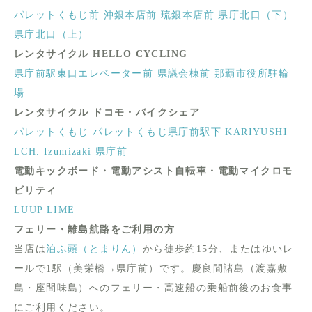
パレットくもじ前
沖銀本店前
琉銀本店前
県庁北口（下）
県庁北口（上）
レンタサイクル HELLO CYCLING
県庁前駅東口エレベーター前
県議会棟前
那覇市役所駐輪
場
レンタサイクル ドコモ・バイクシェア
パレットくもじ
パレットくもじ県庁前駅下
KARIYUSHI
LCH. Izumizaki 県庁前
電動キックボード・電動アシスト自転車・電動マイクロモ
ビリティ
LUUP
LIME
フェリー・離島航路をご利用の方
当店は
泊ふ頭（とまりん）
から徒歩約15分、またはゆいレ
ールで1駅（美栄橋→県庁前）です。慶良間諸島（渡嘉敷
島・座間味島）へのフェリー・高速船の乗船前後のお食事
にご利用ください。