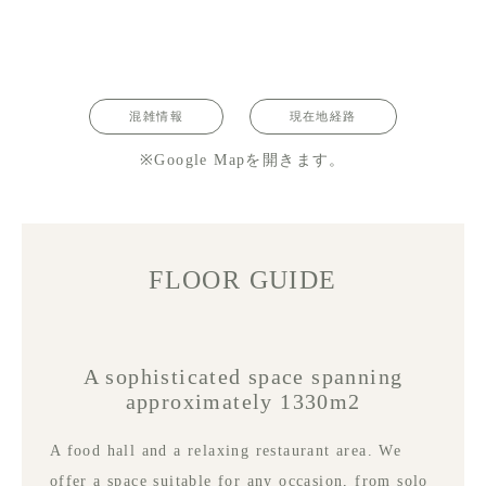
混雑情報
現在地経路
※Google Mapを開きます。
FLOOR GUIDE
A sophisticated space spanning
approximately 1330m2
A food hall and a relaxing restaurant area. We
offer a space suitable for any occasion, from solo