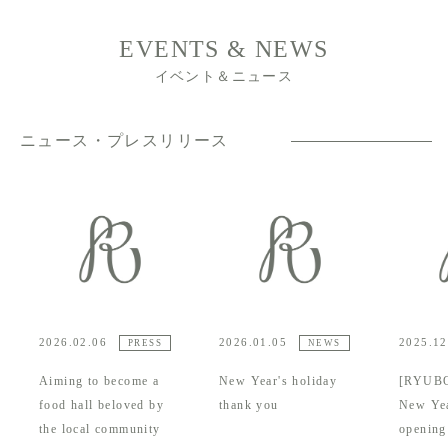
EVENTS & NEWS
イベント＆ニュース
ニュース・プレスリリース
2026.02.06
2026.01.05
2025.12
PRESS
NEWS
Aiming to become a
New Year's holiday
[RYUB
food hall beloved by
thank you
New Yea
the local community
opening