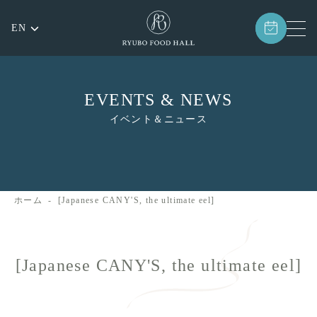
EN
EVENTS & NEWS
イベント＆ニュース
ホーム
[Japanese CANY'S, the ultimate eel]
[Japanese CANY'S, the ultimate eel]