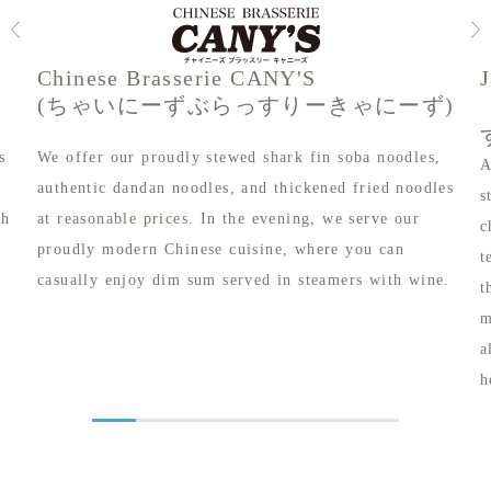
Chinese Brasserie CANY'S
(ちゃいにーずぶらっすりーきゃにーず)
s
We offer our proudly stewed shark fin soba noodles,
A
authentic dandan noodles, and thickened fried noodles
s
th
at reasonable prices. In the evening, we serve our
c
proudly modern Chinese cuisine, where you can
t
casually enjoy dim sum served in steamers with wine.
t
m
a
h