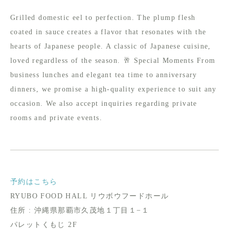
Grilled domestic eel to perfection. The plump flesh
coated in sauce creates a flavor that resonates with the
hearts of Japanese people. A classic of Japanese cuisine,
loved regardless of the season. 🥂 Special Moments From
business lunches and elegant tea time to anniversary
dinners, we promise a high-quality experience to suit any
occasion. We also accept inquiries regarding private
rooms and private events.
予約はこちら
RYUBO FOOD HALL リウボウフードホール
住所 : 沖縄県那覇市久茂地１丁目１−１
パレットくもじ 2F