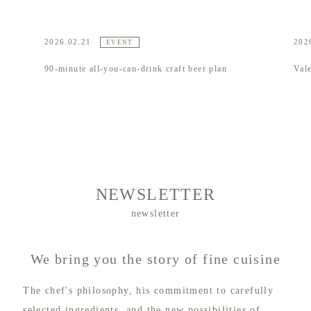
26.02.21
2026.02.13
EVENT
E
-minute all-you-can-drink craft beer plan
Valentine's Day i
NEWSLETTER
newsletter
We bring you the story of fine cuisine
The chef's philosophy, his commitment to carefully
selected ingredients, and the new possibilities of