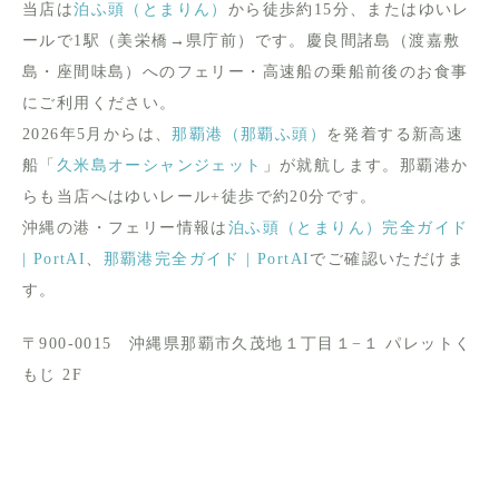
当店は
泊ふ頭（とまりん）
から徒歩約15分、またはゆいレ
ールで1駅（美栄橋→県庁前）です。慶良間諸島（渡嘉敷
島・座間味島）へのフェリー・高速船の乗船前後のお食事
にご利用ください。
2026年5月からは、
那覇港（那覇ふ頭）
を発着する新高速
船「
久米島オーシャンジェット
」が就航します。那覇港か
らも当店へはゆいレール+徒歩で約20分です。
沖縄の港・フェリー情報は
泊ふ頭（とまりん）完全ガイド
| PortAI
、
那覇港完全ガイド | PortAI
でご確認いただけま
す。
〒900-0015 沖縄県那覇市久茂地１丁目１−１ パレットく
もじ 2F