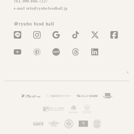
TEL 098-866-7227
e-mail info@ryubofoodhall.jp
＠ryubo food hall