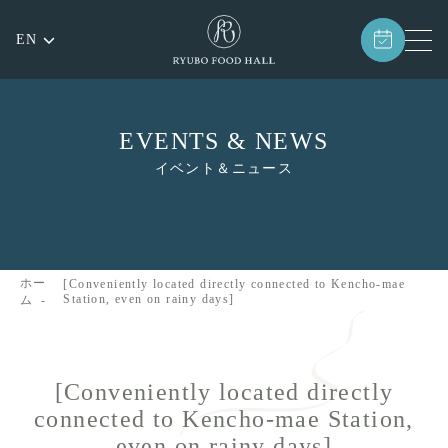
EN
EVENTS & NEWS
イベント＆ニュース
ホー
[Conveniently located directly connected to Kencho-mae
Station, even on rainy days]
ム
[Conveniently located directly
connected to Kencho-mae Station,
even on rainy days]