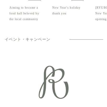
Aiming to become a
New Year's holiday
[RYUB
food hall beloved by
thank you
New Yea
the local community
opening
イベント・キャンペーン