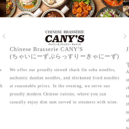
Chinese Brasserie CANY'S
(ちゃいにーずぶらっすりーきゃにーず)
s
We offer our proudly stewed shark fin soba noodles,
A
authentic dandan noodles, and thickened fried noodles
s
th
at reasonable prices. In the evening, we serve our
c
proudly modern Chinese cuisine, where you can
t
casually enjoy dim sum served in steamers with wine.
t
m
a
h