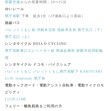
那覇空港
からの所要時間：10〜15分
ゆいレール
県庁前駅
下車 徒歩1分（2F連絡口より直結）
路線バス
パレットくもじ前
沖銀本店前
琉銀本店前
県庁北口（下）
県庁北口（上）
レンタサイクル HELLO CYCLING
県庁前駅東口エレベーター前
県議会棟前
那覇市役所駐輪
場
レンタサイクル ドコモ・バイクシェア
パレットくもじ
パレットくもじ県庁前駅下
KARIYUSHI
LCH. Izumizaki 県庁前
電動キックボード・電動アシスト自転車・電動マイクロモ
ビリティ
LUUP
LIME
フェリー・離島航路をご利用の方