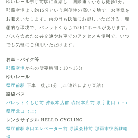
ゆいレール県庁前駅に直結し、国際通りからも徒歩1分。
那覇空港より約15分という利便性の高い立地で、お客様を
お迎えいたします。雨の日も快適にお越しいただける、理
想的な環境で、パレットくもじの2Fにホールがあります。
バスを含めた公共交通やお車でのアクセスも便利で、いつ
でも気軽にご利用いただけます。
お車・バイク等
那覇空港
からの所要時間：10〜15分
ゆいレール
県庁前駅
下車 徒歩1分（2F連絡口より直結）
路線バス
パレットくもじ前
沖銀本店前
琉銀本店前
県庁北口（下）
県庁北口（上）
レンタサイクル HELLO CYCLING
県庁前駅東口エレベーター前
県議会棟前
那覇市役所駐輪
場