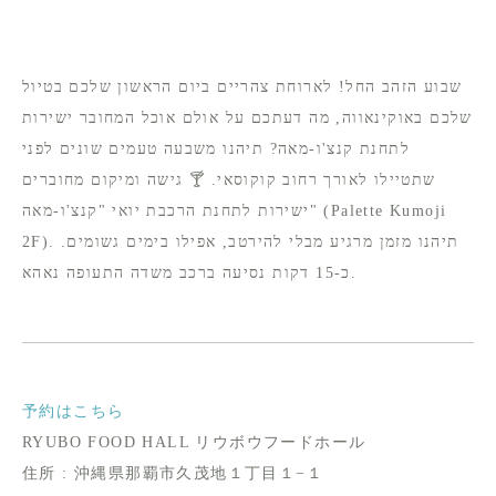
שבוע הזהב החל! לארוחת צהריים ביום הראשון שלכם בטיול
שלכם באוקינאווה, מה דעתכם על אולם אוכל המחובר ישירות
לתחנת קנצ'ו-מאה? תיהנו משבעה טעמים שונים לפני
שתטיילו לאורך רחוב קוקוסאי. 🍸 גישה ומיקום מחוברים
ישירות לתחנת הרכבת יואי "קנצ'ו-מאה" (Palette Kumoji
2F). תיהנו מזמן מרגיע מבלי להירטב, אפילו בימים גשומים.
כ-15 דקות נסיעה ברכב משדה התעופה נאהא.
予約はこちら
RYUBO FOOD HALL リウボウフードホール
住所 : 沖縄県那覇市久茂地１丁目１−１