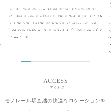
אנו מציעים את אטריות הסובה שלנו עם סנפירי כריש,
ה
אטריות דנדן אותנטיות ואטריות מטוגנות מעבות במחירים
ה
סבירים. בערב, אנו מגישים את המטבח הסיני המודרני
ה
שלנו, שם תוכלו ליהנות בנינוחות מדים סאם המוגש בסיר
ת
אידוי עם יין.
ו
אורז לסטייק וקערות אורז חתוך לקוביות עם בקר וואג'יו.
,
ACCESS
アクセス
モノレール駅直結の快適なロケーションを