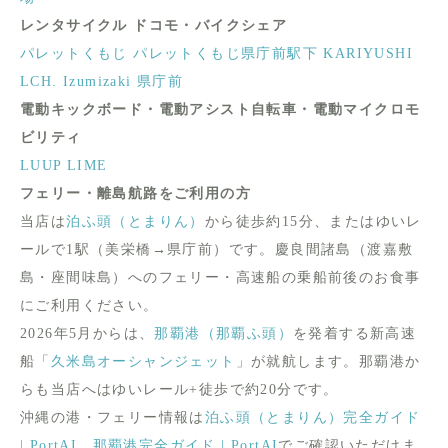
レンタサイクル ドコモ・バイクシェア
パレットくもじ
パレットくもじ県庁前駅下
KARIYUSHI
LCH. Izumizaki 県庁前
電動キックボード・電動アシスト自転車・電動マイクロモ
ビリティ
LUUP
LIME
フェリー・離島航路をご利用の方
当店は
泊ふ頭（とまりん）
から徒歩約15分、またはゆいレ
ールで1駅（美栄橋→県庁前）です。慶良間諸島（渡嘉敷
島・座間味島）へのフェリー・高速船の乗船前後のお食事
にご利用ください。
2026年5月からは、
那覇港（那覇ふ頭）
を発着する新高速
船「
久米島オーシャンジェット
」が就航します。那覇港か
らも当店へはゆいレール+徒歩で約20分です。
沖縄の港・フェリー情報は
泊ふ頭（とまりん）完全ガイド
| PortAI
、
那覇港完全ガイド | PortAI
でご確認いただけま