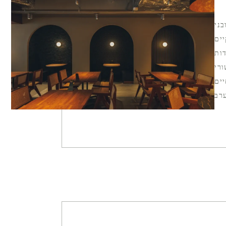
ני
יים
דות
ורי
ים