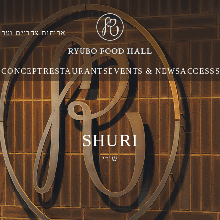
ארוחות צהריים וערב זמינות בקומוג'י, נאהא, אוקינאווה, עם גישה נוחה מאזור שורי.
E
CONCEPT
RESTAURANTS
EVENTS & NEWS
ACCESS
SHURI
שורי