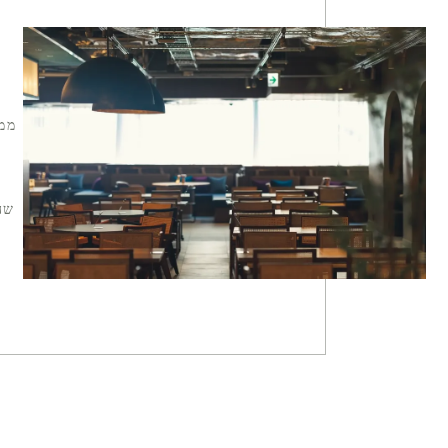
ממו
שה