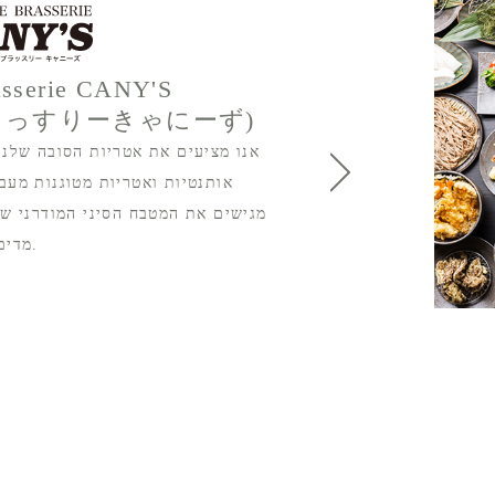
asserie CANY'S
らっすりーきゃにーず)
אנו מציעים את אטריות הסובה שלנו 
אותנטיות ואטריות מטוגנות מעבו
מגישים את המטבח הסיני המודרני שלנ
מדים סאם המוגש בסיר אידוי עם יין.