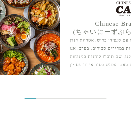
Chinese Br
(ちゃいにーずぶ
עם סנפירי כריש, אטריות דנדן
ת במחירים סבירים. בערב, אנו
ו, שם תוכלו ליהנות בנינוחות