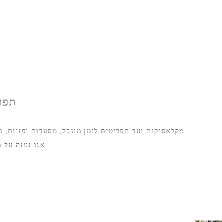
תפרי
מקלאסיקות ועד תפריטים לזמן מוגבל, מסעדות יפניות, מערביות וסיניות מפורסמות מתאחדות במקום אחד לחוויית גורמה שבה האישיויות הייחודיות של כל מסעדה מהדהדות זו עם זו.
אנו נענה על מצב הרוח שלכם באותו יום ומציעים מגוון רחב של טעמים שיספקו את כל המשפחה.