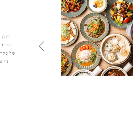
）
דוכן 
הברכות
של בקר 
היזא