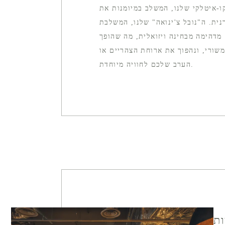
ו-איטלקי שלנו, המשלב במיומנות את
ית. ה"נובל צ'ינואה" שלנו, המשלבת
מדהימה מבחינה ויזואלית, מה שהופך
שורי, ונהפוך את ארוחת הצהריים או
הערב שלכם לחוויה מיוחדת.
ות