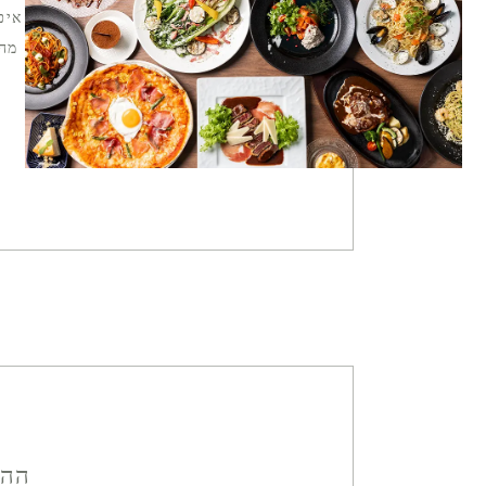
איכ
מהו
ההת