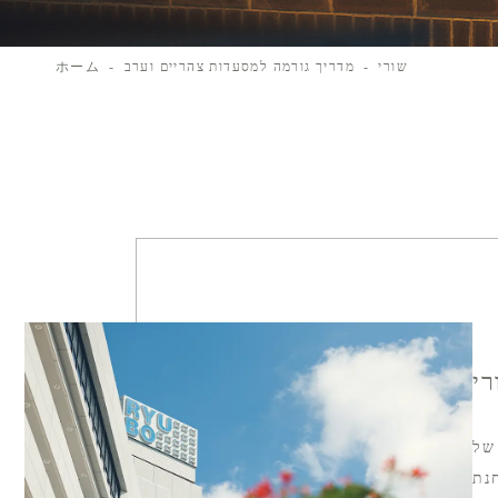
שורי
מדריך גורמה למסעדות צהריים וערב
ホーム
רי
של
נת