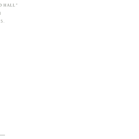
D HALL"
1
5.