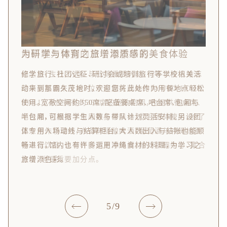
用料理为特别的日子增添华彩
纪念日、生日、入学・毕业等重要时刻，何不以令人难忘
的华丽氛围来庆祝？位于那霸久茂地的RYUBO FOOD
HALL，不仅拥有约350席的宽敞空间，也提供餐桌席、
吧台席、包厢与半包厢等多样风格，欢迎团体使用。除了
正宗创作料理外，亦备有精酿啤酒、葡萄酒与冲绳地酒
等丰富饮品，让举杯时刻更添热闹。地处那霸中心、集合
方便，也是重要加分点。
5
/
9