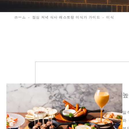
ホーム
점심 저녁 식사 레스토랑 미식가 가이드
미식
높
일
와
부