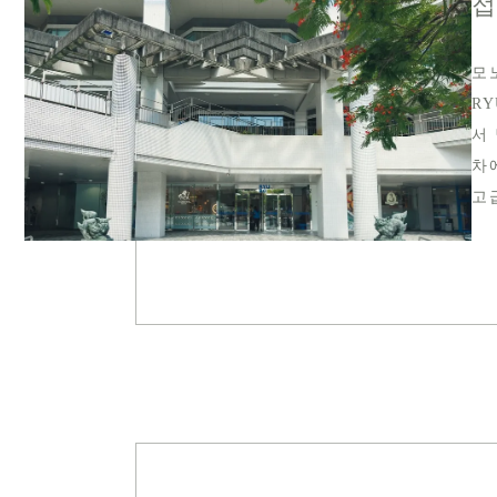
접
모
R
서
차
고