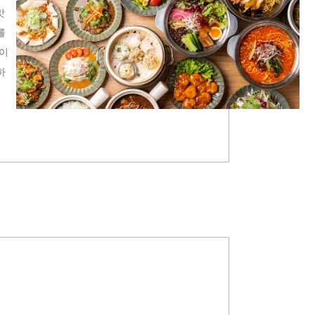
맛
를
간이
하