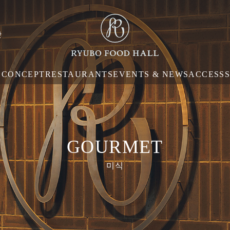
맛
E
CONCEPT
RESTAURANTS
EVENTS & NEWS
ACCESS
GOURMET
미식