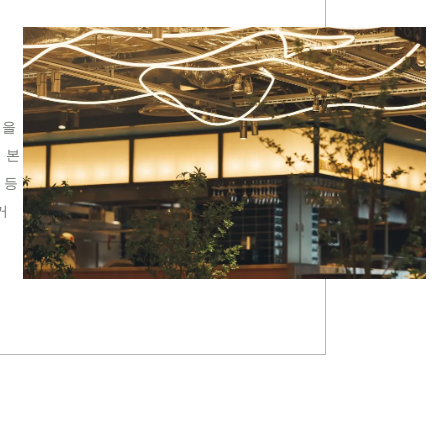
험을
 본
 등
거