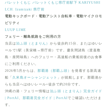
パレットくもじ
パレットくもじ県庁前駅下
KARIYUSHI
LCH. Izumizaki 県庁前
電動キックボード・電動アシスト自転車・電動マイクロモ
ビリティ
LUUP
LIME
フェリー・離島航路をご利用の方
当店は
泊ふ頭（とまりん）
から徒歩約15分、またはゆいレ
ールで1駅（美栄橋→県庁前）です。慶良間諸島（渡嘉敷
島・座間味島）へのフェリー・高速船の乗船前後のお食事
にご利用ください。
2026年5月からは、
那覇港（那覇ふ頭）
を発着する新高速
船「
久米島オーシャンジェット
」が就航します。那覇港か
らも当店へはゆいレール+徒歩で約20分です。
沖縄の港・フェリー情報は
泊ふ頭（とまりん）完全ガイド
| PortAI
、
那覇港完全ガイド | PortAI
でご確認いただけま
す。