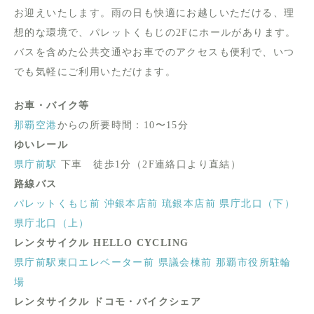
お迎えいたします。雨の日も快適にお越しいただける、理
想的な環境で、パレットくもじの2Fにホールがあります。
バスを含めた公共交通やお車でのアクセスも便利で、いつ
でも気軽にご利用いただけます。
お車・バイク等
那覇空港
からの所要時間：10〜15分
ゆいレール
県庁前駅
下車 徒歩1分（2F連絡口より直結）
路線バス
パレットくもじ前
沖銀本店前
琉銀本店前
県庁北口（下）
県庁北口（上）
レンタサイクル HELLO CYCLING
県庁前駅東口エレベーター前
県議会棟前
那覇市役所駐輪
場
レンタサイクル ドコモ・バイクシェア