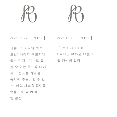
2025.10.22
2025.09.17
PRESS
PRESS
규슈・오키나와 최초
「RYUBO FOOD
도입! 나하의 쿠모지에
HALL」2025년 11월 1
있는 런치・디너도 즐
일 탄생의 알림
길 수 있는 푸드홀 내에
서 「점포를 가로질러
동시에 주문」할 수 있
는, 상업 시설용 DX 플
랫폼・NEW PORT 도
입 결정