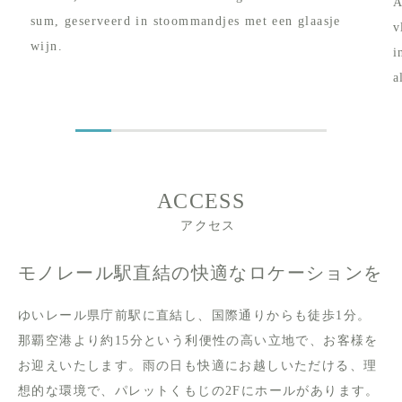
A
sum, geserveerd in stoommandjes met een glaasje
v
n
wijn.
i
a
ACCESS
アクセス
モノレール駅直結の快適なロケーションを
ゆいレール県庁前駅に直結し、国際通りからも徒歩1分。
那覇空港より約15分という利便性の高い立地で、お客様を
お迎えいたします。雨の日も快適にお越しいただける、理
想的な環境で、パレットくもじの2Fにホールがあります。