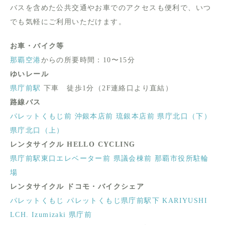
バスを含めた公共交通やお車でのアクセスも便利で、いつ
でも気軽にご利用いただけます。
お車・バイク等
那覇空港
からの所要時間：10〜15分
ゆいレール
県庁前駅
下車 徒歩1分（2F連絡口より直結）
路線バス
パレットくもじ前
沖銀本店前
琉銀本店前
県庁北口（下）
県庁北口（上）
レンタサイクル HELLO CYCLING
県庁前駅東口エレベーター前
県議会棟前
那覇市役所駐輪
場
レンタサイクル ドコモ・バイクシェア
パレットくもじ
パレットくもじ県庁前駅下
KARIYUSHI
LCH. Izumizaki 県庁前