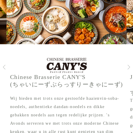
Chinese Brasserie CANY'S
(ちゃいにーずぶらっすりーきゃにーず)
Wij bieden met trots onze gestoofde haaienvin-soba-
T
noedels, authentieke dandan-noedels en dikke
g
gebakken noedels aan tegen redelijke prijzen. 's
d
Avonds serveren we met trots onze moderne Chinese
g
keuken, waar u in alle rust kunt genieten van dim