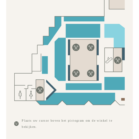
Plaats uw cursor boven het pictogram om de winkel te
bekijken.