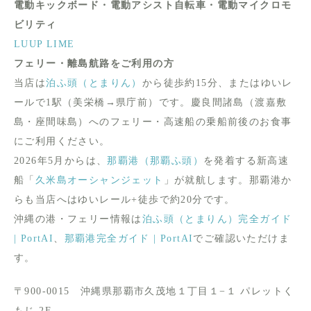
電動キックボード・電動アシスト自転車・電動マイクロモ
ビリティ
LUUP
LIME
フェリー・離島航路をご利用の方
当店は
泊ふ頭（とまりん）
から徒歩約15分、またはゆいレ
ールで1駅（美栄橋→県庁前）です。慶良間諸島（渡嘉敷
島・座間味島）へのフェリー・高速船の乗船前後のお食事
にご利用ください。
2026年5月からは、
那覇港（那覇ふ頭）
を発着する新高速
船「
久米島オーシャンジェット
」が就航します。那覇港か
らも当店へはゆいレール+徒歩で約20分です。
沖縄の港・フェリー情報は
泊ふ頭（とまりん）完全ガイド
| PortAI
、
那覇港完全ガイド | PortAI
でご確認いただけま
す。
〒900-0015 沖縄県那覇市久茂地１丁目１−１ パレットく
もじ 2F