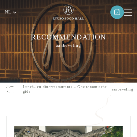
NL
RECOMMENDATION
aanbeveling
ホー
Lunch- en dinerrestaurants – Gastronomische
aanbeveling
gids
ム