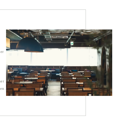
eer
ner
gen.