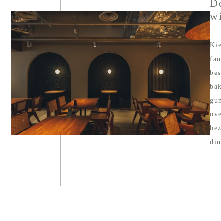
De
wi
Kie
fam
bes
bak
gun
ove
bez
din