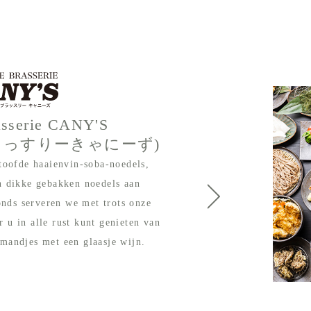
asserie CANY'S
らっすりーきゃにーず)
toofde haaienvin-soba-noedels,
n dikke gebakken noedels aan
vonds serveren we met trots onze
 u in alle rust kunt genieten van
mandjes met een glaasje wijn.