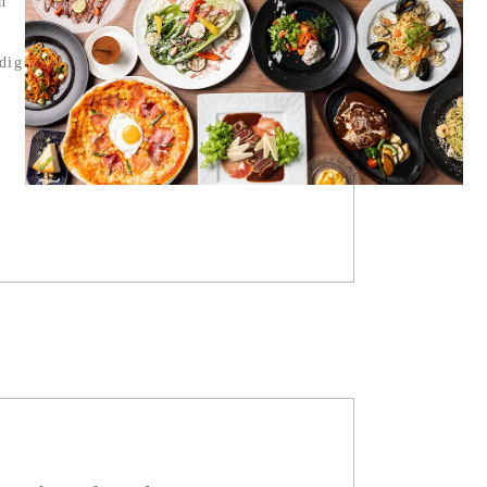
n
dig