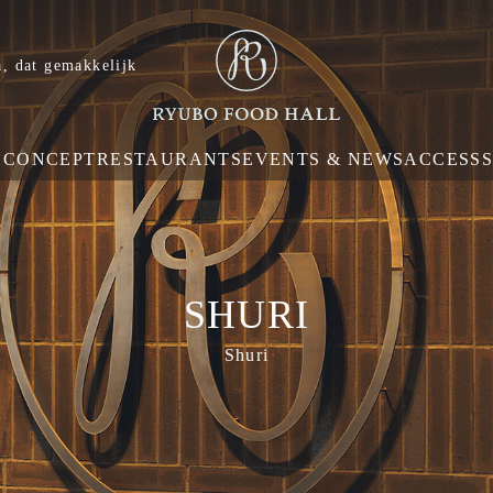
, dat gemakkelijk
E
CONCEPT
RESTAURANTS
EVENTS & NEWS
ACCESS
SHURI
Shuri