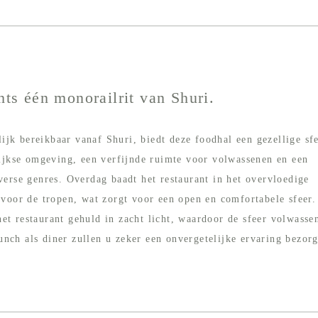
hts één monorailrit van Shuri.
jk bereikbaar vanaf Shuri, biedt deze foodhal een gezellige sf
lijkse omgeving, een verfijnde ruimte voor volwassenen en een
verse genres. Overdag baadt het restaurant in het overvloedige
 voor de tropen, wat zorgt voor een open en comfortabele sfeer.
et restaurant gehuld in zacht licht, waardoor de sfeer volwasse
nch als diner zullen u zeker een onvergetelijke ervaring bezor