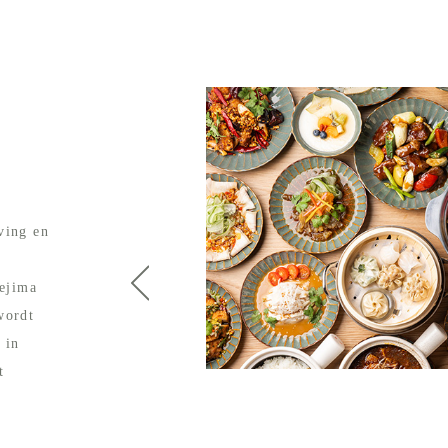
）
ving en
Iejima
wordt
 in
t