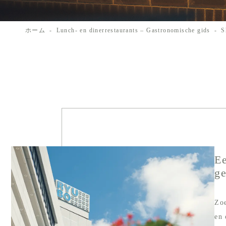
ホーム
Lunch- en dinerrestaurants – Gastronomische gids
S
Ee
ge
Zoe
en