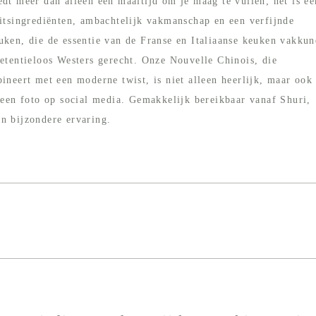
dt meer dan alleen een maaltijd om je maag te vullen; het is ee
eitsingrediënten, ambachtelijk vakmanschap en een verfijnde
uken, die de essentie van de Franse en Italiaanse keuken vakkun
retentieloos Westers gerecht. Onze Nouvelle Chinois, die
ineert met een moderne twist, is niet alleen heerlijk, maar ook
 een foto op social media. Gemakkelijk bereikbaar vanaf Shuri,
n bijzondere ervaring.