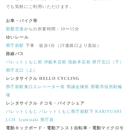
でも気軽にご利用いただけます。
お車・バイク等
那覇空港
からの所要時間：10〜15分
ゆいレール
県庁前駅
下車 徒歩1分（2F連絡口より直結）
路線バス
パレットくもじ前
沖銀本店前
琉銀本店前
県庁北口（下）
県庁北口（上）
レンタサイクル HELLO CYCLING
県庁前駅東口エレベーター前
県議会棟前
那覇市役所駐輪
場
レンタサイクル ドコモ・バイクシェア
パレットくもじ
パレットくもじ県庁前駅下
KARIYUSHI
LCH. Izumizaki 県庁前
電動キックボード・電動アシスト自転車・電動マイクロモ