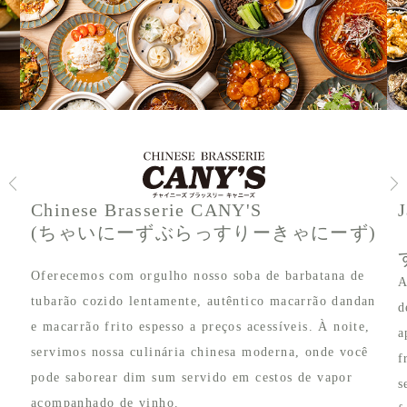
Chinese Brasserie CANY'S
(ちゃいにーずぶらっすりーきゃにーず)
Oferecemos com orgulho nosso soba de barbatana de
A
tubarão cozido lentamente, autêntico macarrão dandan
d
e macarrão frito espesso a preços acessíveis. À noite,
a
.
servimos nossa culinária chinesa moderna, onde você
f
pode saborear dim sum servido em cestos de vapor
s
acompanhado de vinho.