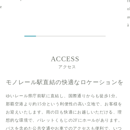
f
ne
o
a
à
ACCESS
アクセス
モノレール駅直結の快適なロケーションを
ゆいレール県庁前駅に直結し、国際通りからも徒歩1分。
那覇空港より約15分という利便性の高い立地で、お客様を
お迎えいたします。雨の日も快適にお越しいただける、理
想的な環境で、パレットくもじの2Fにホールがあります。
バスを含めた公共交通やお車でのアクセスも便利で、いつ