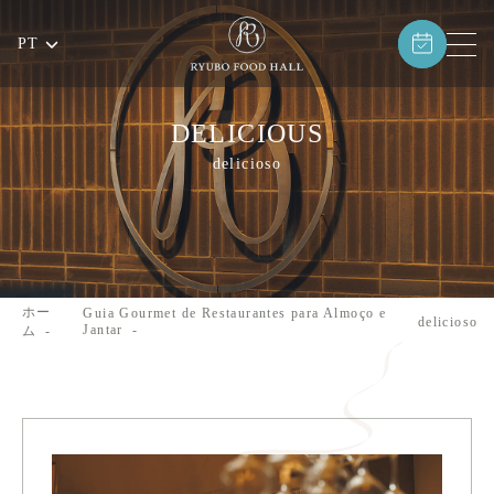
PT
DELICIOUS
delicioso
ホー
Guia Gourmet de Restaurantes para Almoço e
delicioso
Jantar
ム