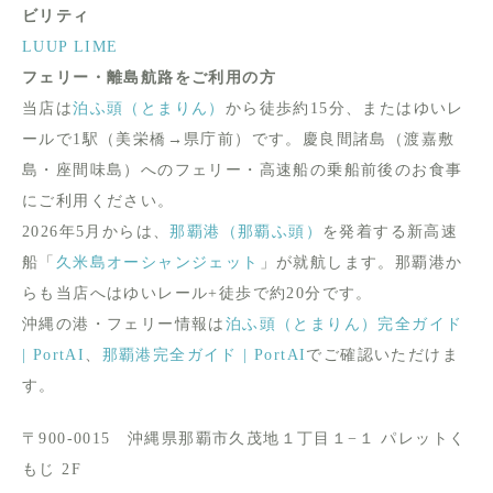
ビリティ
LUUP
LIME
フェリー・離島航路をご利用の方
当店は
泊ふ頭（とまりん）
から徒歩約15分、またはゆいレ
ールで1駅（美栄橋→県庁前）です。慶良間諸島（渡嘉敷
島・座間味島）へのフェリー・高速船の乗船前後のお食事
にご利用ください。
2026年5月からは、
那覇港（那覇ふ頭）
を発着する新高速
船「
久米島オーシャンジェット
」が就航します。那覇港か
らも当店へはゆいレール+徒歩で約20分です。
沖縄の港・フェリー情報は
泊ふ頭（とまりん）完全ガイド
| PortAI
、
那覇港完全ガイド | PortAI
でご確認いただけま
す。
〒900-0015 沖縄県那覇市久茂地１丁目１−１ パレットく
もじ 2F