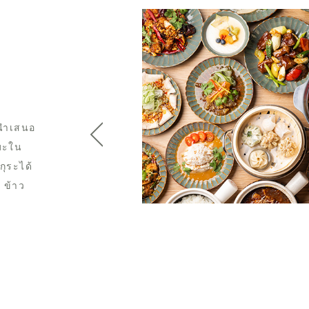
）
านำเสนอ
ิมะใน
กุระได้
 ข้าว