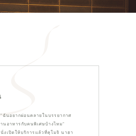
น
ง" "ฉันอยากผ่อนคลายในบรรยากาศ
อทานอาหารกับคนพิเศษบ้างไหม"
ั่งเปิดให้บริการแล้วที่คุโมจิ นาฮา