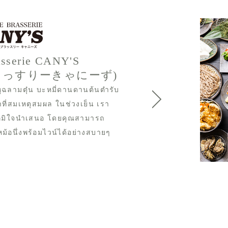
asserie CANY'S
らっすりーきゃにーず)
ูฉลามตุ๋น บะหมี่ดานดานต้นตำรับ
ที่สมเหตุสมผล ในช่วงเย็น เรา
ราภูมิใจนำเสนอ โดยคุณสามารถ
นหม้อนึ่งพร้อมไวน์ได้อย่างสบายๆ