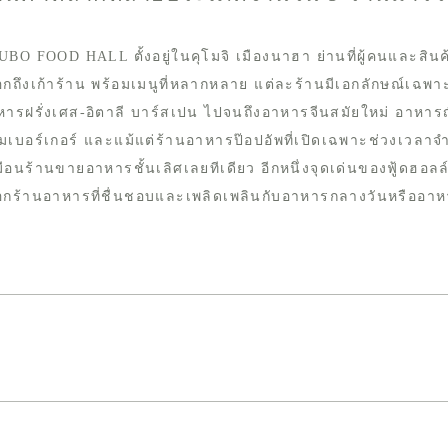
BO FOOD HALL ตั้งอยู่ในคุโมจิ เมืองนาฮา ย่านที่ผู้คนและสินค้
อกถึงเก้าร้าน พร้อมเมนูที่หลากหลาย แต่ละร้านมีเอกลักษณ์เฉพาะต
หารฝรั่งเศส-อิตาลี บาร์สเปน ไปจนถึงอาหารจีนสมัยใหม่ อาหารญ
มเบอร์เกอร์ และแม้แต่ร้านอาหารป๊อปอัพที่เปิดเฉพาะช่วงเวลา
ือนร้านขายอาหารชั้นเลิศเลยทีเดียว อีกหนึ่งจุดเด่นของฟู้ดฮอลล์
ือกร้านอาหารที่ชื่นชอบและเพลิดเพลินกับอาหารกลางวันหรืออาหา