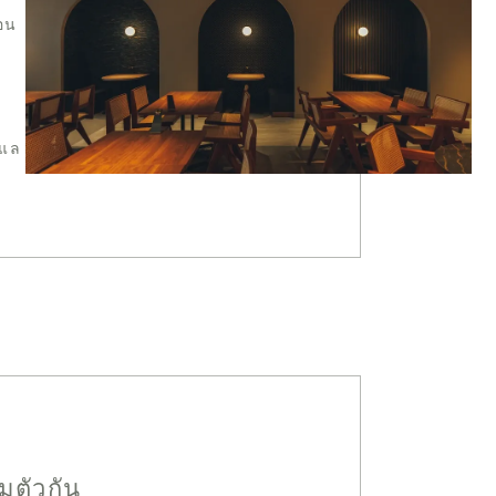
่อน
ูแล
ตัวกัน