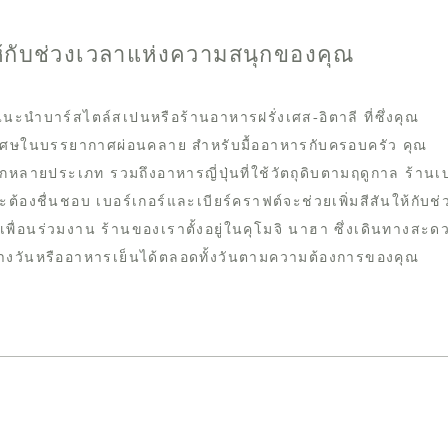
สันให้กับช่วงเวลาแห่งความสนุกของคุณ
นะนำบาร์สไตล์สเปนหรือร้านอาหารฝรั่งเศส-อิตาลี ที่ซึ่งคุณ
เศษในบรรยากาศผ่อนคลาย สำหรับมื้ออาหารกับครอบครัว คุณ
ลายประเภท รวมถึงอาหารญี่ปุ่นที่ใช้วัตถุดิบตามฤดูกาล ร้านเ
ต้องชื่นชอบ เบอร์เกอร์และเบียร์คราฟต์จะช่วยเพิ่มสีสันให้กับช่
พื่อนร่วมงาน ร้านของเราตั้งอยู่ในคุโมจิ นาฮา ซึ่งเดินทางสะด
งวันหรืออาหารเย็นได้ตลอดทั้งวันตามความต้องการของคุณ