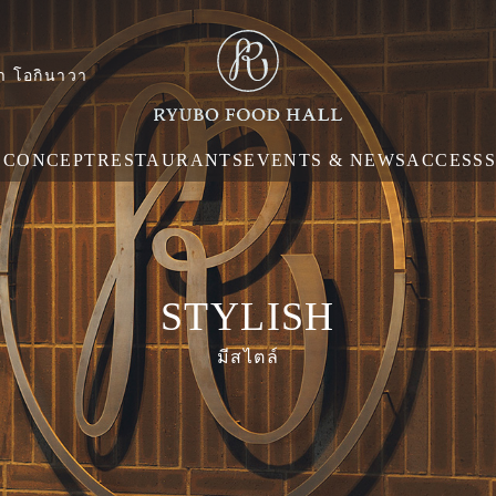
ฮา โอกินาวา
E
CONCEPT
RESTAURANTS
EVENTS & NEWS
ACCESS
STYLISH
มีสไตล์