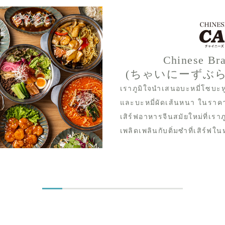
Chinese Br
(ちゃいにーずぶ
เราภูมิใจนำเสนอบะหมี่โซบะห
และบะหมี่ผัดเส้นหนา ในราคา
เสิร์ฟอาหารจีนสมัยใหม่ที่เ
เพลิดเพลินกับติ่มซำที่เสิร์ฟใ