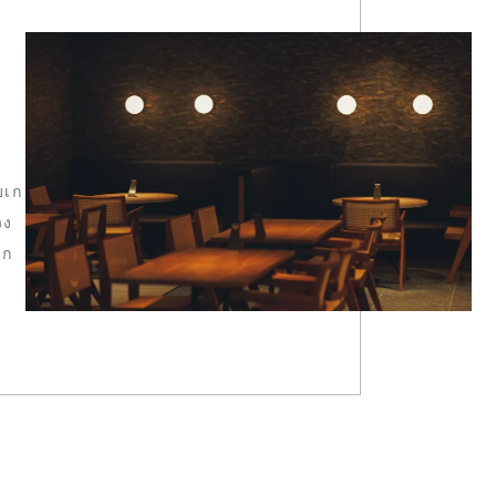
บเก
วง
วก