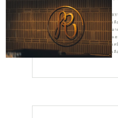
RYU
เลื
อา
แฮ
เสม
เล