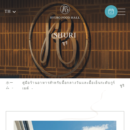
TH
SHURI
ชูริ
ホー
คู่มือร้านอาหารสำหรับมื้อกลางวันและมื้อเย็นระดับกูร์
ชูริ
ム
เมต์