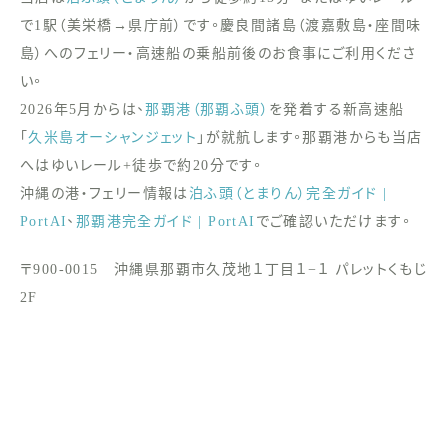
で1駅（美栄橋→県庁前）です。慶良間諸島（渡嘉敷島・座間味
島）へのフェリー・高速船の乗船前後のお食事にご利用くださ
い。
2026年5月からは、
那覇港（那覇ふ頭）
を発着する新高速船
「
久米島オーシャンジェット
」が就航します。那覇港からも当店
へはゆいレール+徒歩で約20分です。
沖縄の港・フェリー情報は
泊ふ頭（とまりん）完全ガイド |
PortAI
、
那覇港完全ガイド | PortAI
でご確認いただけます。
〒900-0015 沖縄県那覇市久茂地１丁目１−１ パレットくもじ
2F