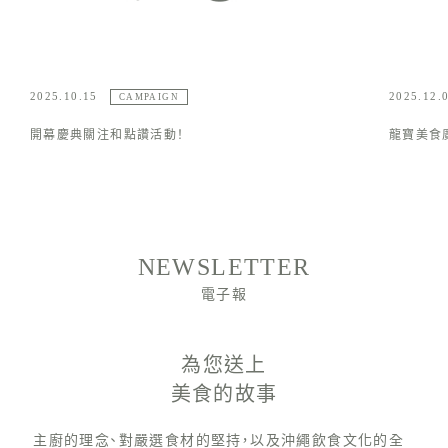
2025.12.01
202
CAMPAIGN
龍寶美食廣場❄️冬季活動
開
NEWSLETTER
電子報
為您送上
美食的故事
主廚的理念、對嚴選食材的堅持，以及沖繩飲食文化的全