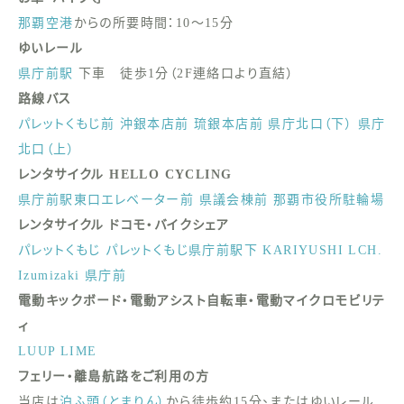
那覇空港
からの所要時間：10〜15分
ゆいレール
県庁前駅
下車 徒歩1分（2F連絡口より直結）
路線バス
パレットくもじ前
沖銀本店前
琉銀本店前
県庁北口（下）
県庁
北口（上）
レンタサイクル HELLO CYCLING
県庁前駅東口エレベーター前
県議会棟前
那覇市役所駐輪場
レンタサイクル ドコモ・バイクシェア
パレットくもじ
パレットくもじ県庁前駅下
KARIYUSHI LCH.
Izumizaki 県庁前
電動キックボード・電動アシスト自転車・電動マイクロモビリテ
ィ
LUUP
LIME
フェリー・離島航路をご利用の方
当店は
泊ふ頭（とまりん）
から徒歩約15分、またはゆいレール