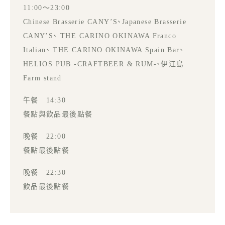
11:00～23:00
Chinese Brasserie CANY’S、Japanese Brasserie
CANY’S、 THE CARINO OKINAWA Franco
Italian、 THE CARINO OKINAWA Spain Bar、
HELIOS PUB -CRAFTBEER & RUM-、伊江島
Farm stand
午餐 14:30
餐點與飲品最後點餐
晚餐 22:00
餐點最後點餐
晚餐 22:30
飲品最後點餐