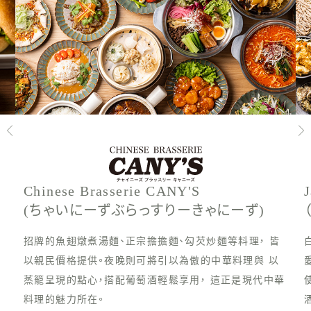
Chinese Brasserie CANY'S
(ちゃいにーずぶらっすりーきゃにーず)
招牌的魚翅燉煮湯麵、正宗擔擔麵、勾芡炒麵等料理， 皆
以親民價格提供。夜晚則可將引以為傲的中華料理與 以
蒸籠呈現的點心，搭配葡萄酒輕鬆享用， 這正是現代中華
料理的魅力所在。