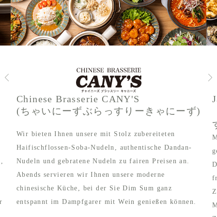
Chinese Brasserie CANY'S
(ちゃいにーずぶらっすりーきゃにーず)
Wir bieten Ihnen unsere mit Stolz zubereiteten
M
Haifischflossen-Soba-Nudeln, authentische Dandan-
g
e,
Nudeln und gebratene Nudeln zu fairen Preisen an.
D
Abends servieren wir Ihnen unsere moderne
f
chinesische Küche, bei der Sie Dim Sum ganz
Z
r
entspannt im Dampfgarer mit Wein genießen können.
M