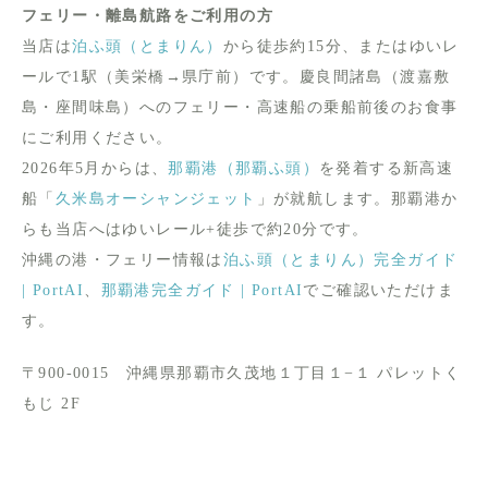
フェリー・離島航路をご利用の方
当店は
泊ふ頭（とまりん）
から徒歩約15分、またはゆいレ
ールで1駅（美栄橋→県庁前）です。慶良間諸島（渡嘉敷
島・座間味島）へのフェリー・高速船の乗船前後のお食事
にご利用ください。
2026年5月からは、
那覇港（那覇ふ頭）
を発着する新高速
船「
久米島オーシャンジェット
」が就航します。那覇港か
らも当店へはゆいレール+徒歩で約20分です。
沖縄の港・フェリー情報は
泊ふ頭（とまりん）完全ガイド
| PortAI
、
那覇港完全ガイド | PortAI
でご確認いただけま
す。
〒900-0015 沖縄県那覇市久茂地１丁目１−１ パレットく
もじ 2F