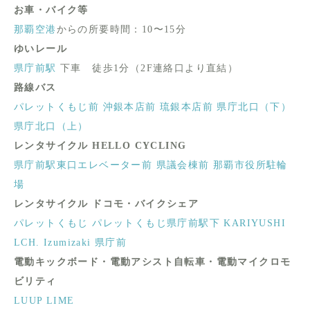
お車・バイク等
那覇空港
からの所要時間：10〜15分
ゆいレール
県庁前駅
下車 徒歩1分（2F連絡口より直結）
路線バス
パレットくもじ前
沖銀本店前
琉銀本店前
県庁北口（下）
県庁北口（上）
レンタサイクル HELLO CYCLING
県庁前駅東口エレベーター前
県議会棟前
那覇市役所駐輪
場
レンタサイクル ドコモ・バイクシェア
パレットくもじ
パレットくもじ県庁前駅下
KARIYUSHI
LCH. Izumizaki 県庁前
電動キックボード・電動アシスト自転車・電動マイクロモ
ビリティ
LUUP
LIME