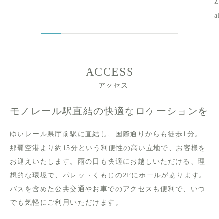
Z
a
ACCESS
アクセス
モノレール駅直結の快適なロケーションを
ゆいレール県庁前駅に直結し、国際通りからも徒歩1分。
那覇空港より約15分という利便性の高い立地で、お客様を
お迎えいたします。雨の日も快適にお越しいただける、理
想的な環境で、パレットくもじの2Fにホールがあります。
バスを含めた公共交通やお車でのアクセスも便利で、いつ
でも気軽にご利用いただけます。