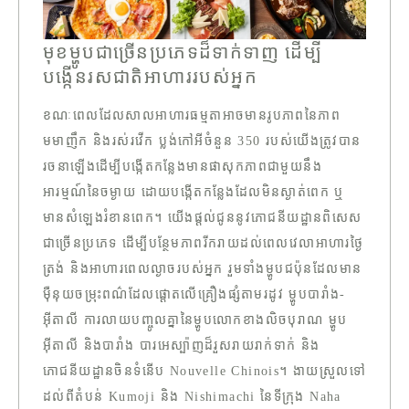
មុខម្ហូបជាច្រើនប្រភេទដ៏ទាក់ទាញ ដើម្បី
បង្កើនរសជាតិអាហាររបស់អ្នក
ខណៈពេលដែលសាលអាហារធម្មតាអាចមានរូបភាពនៃភាព
មមាញឹក និងរស់រវើក ប្លង់កៅអីចំនួន 350 របស់យើងត្រូវបាន
រចនាឡើងដើម្បីបង្កើតកន្លែងមានផាសុកភាពជាមួយនឹង
អារម្មណ៍នៃចម្ងាយ ដោយបង្កើតកន្លែងដែលមិនស្ងាត់ពេក ឬ
មានសំឡេងរំខានពេក។ យើងផ្តល់ជូននូវភោជនីយដ្ឋានពិសេស
ជាច្រើនប្រភេទ ដើម្បីបន្ថែមភាពរីករាយដល់ពេលវេលាអាហារថ្ងៃ
ត្រង់ និងអាហារពេលល្ងាចរបស់អ្នក រួមទាំងម្ហូបជប៉ុនដែលមាន
ម៉ឺនុយចម្រុះពណ៌ដែលផ្តោតលើគ្រឿងផ្សំតាមរដូវ ម្ហូបបារាំង-
អ៊ីតាលី ការលាយបញ្ចូលគ្នានៃម្ហូបលោកខាងលិចបុរាណ ម្ហូប
អ៊ីតាលី និងបារាំង បារអេស្ប៉ាញដ៏រួសរាយរាក់ទាក់ និង
ភោជនីយដ្ឋានចិនទំនើប Nouvelle Chinois។ ងាយស្រួលទៅ
ដល់ពីតំបន់ Kumoji និង Nishimachi នៃទីក្រុង Naha