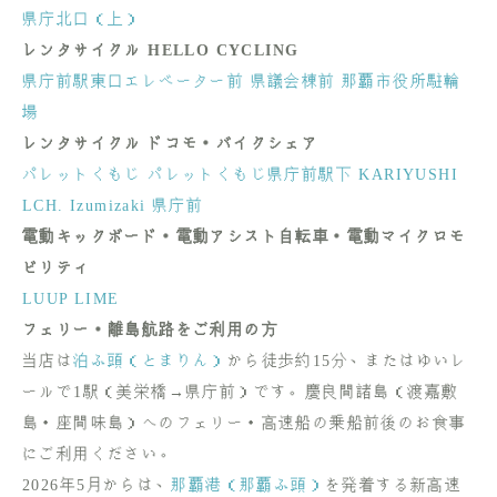
県庁北口（上）
レンタサイクル HELLO CYCLING
県庁前駅東口エレベーター前
県議会棟前
那覇市役所駐輪
場
レンタサイクル ドコモ・バイクシェア
パレットくもじ
パレットくもじ県庁前駅下
KARIYUSHI
LCH. Izumizaki 県庁前
電動キックボード・電動アシスト自転車・電動マイクロモ
ビリティ
LUUP
LIME
フェリー・離島航路をご利用の方
当店は
泊ふ頭（とまりん）
から徒歩約15分、またはゆいレ
ールで1駅（美栄橋→県庁前）です。慶良間諸島（渡嘉敷
島・座間味島）へのフェリー・高速船の乗船前後のお食事
にご利用ください。
2026年5月からは、
那覇港（那覇ふ頭）
を発着する新高速