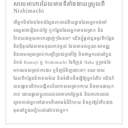
សាលអាហារដែលមានទីតាំងងាយស្រួលពី
Nishimachi
តើអ្នកមិនតែងតែចង់ស្វែងរកភោជនីយដ្ឋានដែលអ្នកចង់ទៅ
ទស្សនាជារៀងរាល់ថ្ងៃ ឬកន្លែងដែលអ្នកអាចសម្រាក និង
រីករាយជាមួយអាហារឆ្ងាញ់ៗមែនទេ? យើងខ្ញុំផ្តល់ជូននូវទីកន្លែង
និងម៉ឺនុយដែលមានគុណភាពខ្ពស់ ដែលមានលក្ខណៈសាមញ្ញ
និងសមរម្យសម្រាប់ការប្រើប្រាស់ប្រចាំថ្ងៃ មិនថាអ្នករស់នៅក្នុង
តំបន់ Kumoji ឬ Nishimachi នៃទីក្រុង Naha ឬគ្រាន់តែ
មកលេងសម្រាប់ការងារ ឬទិញទំនិញនោះទេ។ ខណៈពេល
ដែលទីកន្លែងដ៏ទាន់សម័យ និងទំនើបនឹងធ្វើឱ្យអ្នករំភើប យើងក៏
បានផ្តោតលើការបង្កើតបរិយាកាសសម្រាកកាយ និងមានផាសុក
ភាព ដោយផ្លាស់ប្តូរពេលវេលាអាហារថ្ងៃត្រង់ និងអាហារពេល
ល្ងាចរបស់អ្នកទៅជាបទពិសោធន៍ដ៏រីករាយ និងគួរឱ្យរំភើបជាង
មុននៅក្នុងរបៀបរស់នៅរបស់អ្នក។