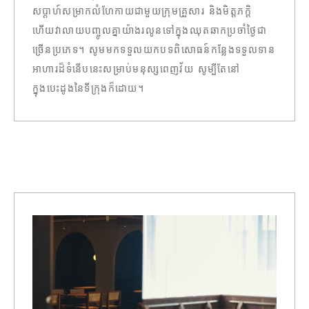
សប្តាហ៍សម្រាកលំហែកាយជាមួយក្រុមគ្រួសារ និងមិត្តភក្តិ
ហើយវាលាយបញ្ចូលគ្នាយ៉ាងរលូនទៅក្នុងឈុតឆាកប្រចាំថ្ងៃជា
ច្រើនប្រភេទ។ សូមមកទទួលយកបទពិសោធន៍កន្លែងទទួលទាន
អាហារដ៏ទំនើបនេះសម្រាប់មនុស្សពេញវ័យ សូម្បីតែនៅ
ក្នុងបេះដូងនៃទីក្រុងក៏ដោយ។