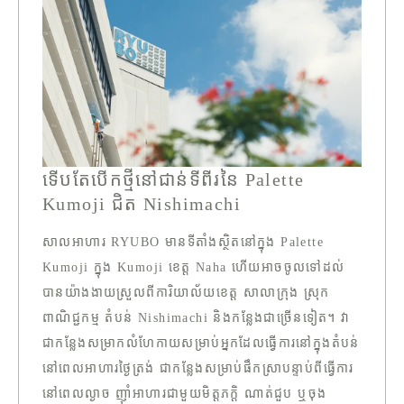
ទើបតែបើកថ្មីនៅជាន់ទីពីរនៃ Palette
Kumoji ជិត Nishimachi
សាលអាហារ RYUBO មានទីតាំងស្ថិតនៅក្នុង Palette
Kumoji ក្នុង Kumoji ខេត្ត Naha ហើយអាចចូលទៅដល់
បានយ៉ាងងាយស្រួលពីការិយាល័យខេត្ត សាលាក្រុង ស្រុក
ពាណិជ្ជកម្ម តំបន់ Nishimachi និងកន្លែងជាច្រើនទៀត។ វា
ជាកន្លែងសម្រាកលំហែកាយសម្រាប់អ្នកដែលធ្វើការនៅក្នុងតំបន់
នៅពេលអាហារថ្ងៃត្រង់ ជាកន្លែងសម្រាប់ផឹកស្រាបន្ទាប់ពីធ្វើការ
នៅពេលល្ងាច ញ៉ាំអាហារជាមួយមិត្តភក្តិ ណាត់ជួប ឬចុង