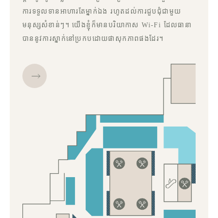
ការទទួលទានអាហារតែម្នាក់ឯង រហូតដល់ការជួបជុំជាមួយ
មនុស្សសំខាន់ៗ។ យើងខ្ញុំក៏មានបរិយាកាស Wi-Fi ដែលធានា
បាននូវការស្នាក់នៅប្រកបដោយផាសុកភាពផងដែរ។