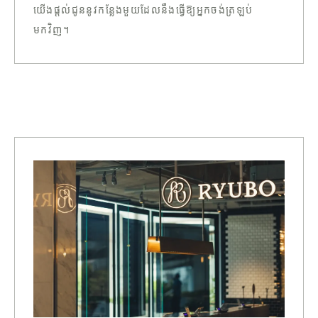
យើងផ្តល់ជូននូវកន្លែងមួយដែលនឹងធ្វើឱ្យអ្នកចង់ត្រឡប់
មកវិញ។