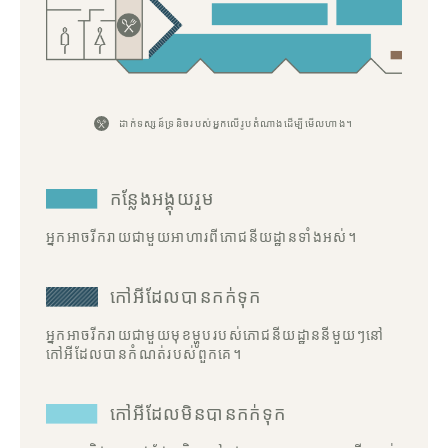
ដាក់​ទស្សន៍ទ្រនិច​របស់​អ្នក​លើ​រូបតំណាង​ដើម្បី​មើល​ហាង។
កន្លែងអង្គុយរួម
អ្នកអាចរីករាយជាមួយអាហារពីភោជនីយដ្ឋានទាំងអស់។
កៅអីដែលបានកក់ទុក
អ្នកអាចរីករាយជាមួយមុខម្ហូបរបស់ភោជនីយដ្ឋាននីមួយៗនៅ
កៅអីដែលបានកំណត់របស់ពួកគេ។
កៅអីដែលមិនបានកក់ទុក