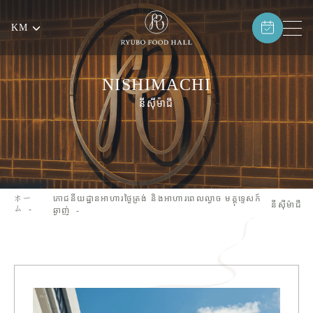
KM
NISHIMACHI
នីស៊ីម៉ាជី
ホー
ភោជនីយដ្ឋានអាហារថ្ងៃត្រង់ និងអាហារពេលល្ងាច មគ្គុទ្ទេសក៍
នីស៊ីម៉ាជី
ム
ឆ្ងាញ់