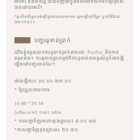
អាហារ និងភេសជ្ជៈដែលទិញនៅក្នុងអគារអាចយកមកប្រើប្រាស់
បានដោយសេរី។
*ប្រសិនបើអ្នកចង់ប្រើប្រាស់សាលអាហារ សូមប្រើកៅអីរួម ឬកៅអីដែល
បានកក់ទុក។
បញ្ជរទូទាត់ប្រាក់
យើងខ្ញុំទទួលយកការទូទាត់ប្រាក់តាមរយៈ PayPay និងកាត
ឥណទាន។ ការទូទាត់ប្រាក់ក្រៅពីការទូទាត់តាមទូរស័ព្ទក៏អាចធ្វើ
ឡើងនៅបញ្ជរបានដែរ។
ម៉ោងធ្វើការ៖ ១០:០០-២៣:០០
* ប្រែប្រួលតាមហាង
10:00～20:30
[oHacorté] fruit table
* ការបញ្ជាទិញអាហារចុងក្រោយ៖ ៨:០០ យប់
*ការបញ្ជាទិញចុងក្រោយ៖ ២០:៣០