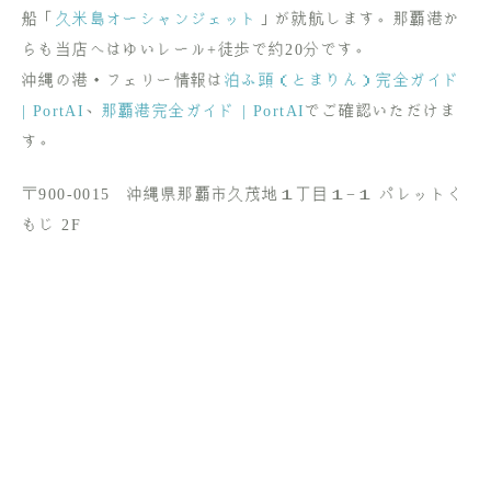
船「
久米島オーシャンジェット
」が就航します。那覇港か
らも当店へはゆいレール+徒歩で約20分です。
沖縄の港・フェリー情報は
泊ふ頭（とまりん）完全ガイド
| PortAI
、
那覇港完全ガイド | PortAI
でご確認いただけま
す。
〒900-0015 沖縄県那覇市久茂地１丁目１−１ パレットく
もじ 2F