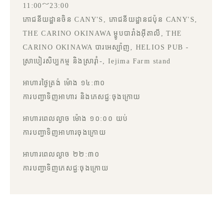
11:00～23:00
ភោជនីយដ្ឋានចិន CANY'S, ភោជនីយដ្ឋានជប៉ុន CANY'S,
THE CARINO OKINAWA ម្ហូបបារាំងអ៊ីតាលី, THE
CARINO OKINAWA បារអេស្ប៉ាញ, HELIOS PUB -
ស្រាបៀរសិប្បកម្ម និងស្រារ៉ាំ-, Iejima Farm stand
អាហារថ្ងៃត្រង់ ម៉ោង ១៤:៣០
ការបញ្ជាទិញអាហារ និងភេសជ្ជៈចុងក្រោយ
អាហារពេលល្ងាច ម៉ោង ១០:០០ យប់
ការបញ្ជាទិញអាហារចុងក្រោយ
អាហារពេលល្ងាច ២២:៣០
ការបញ្ជាទិញភេសជ្ជៈចុងក្រោយ