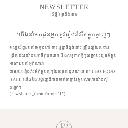
NEWSLETTER
ព្រឹត្តិប័ត្រព័ត៌មាន
យើងនាំមកជូនអ្នកនូវរឿងរ៉ាវនៃម្ហូបឆ្ងាញ់ៗ
ទស្សនវិជ្ជារបស់មេចុងភៅ ការប្តេជ្ញាចិត្តចំពោះគ្រឿងផ្សំដែលបាន
ជ្រើសរើសយ៉ាងយកចិត្តទុកដាក់ និងលទ្ធភាពថ្មីៗសម្រាប់វប្បធម៌ម្ហូប
អាហាររបស់អូគីណាវ៉ា។
តាមរយៈរឿងរ៉ាវអំពីម្ហូបល្អៗដែលផ្តល់ជូនដោយ RYUBO FOOD
HALL យើងនឹងបង្ហាញពីភាពទាក់ទាញនៃម្ហូបណាហាយ៉ាងស៊ី
ជម្រៅ។
[newsletter_form form="1"]