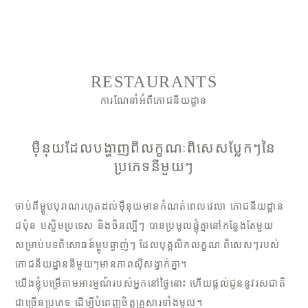
RESTAURANTS
ការណែនាំអំពីភោជនីយដ្ឋាន
ម៉ឺនុយដែលបង្ហាញពីលក្ខណៈពិសេសប្លែកៗនៃ
ប្រភេទនីមួយៗ
ចាប់ពីម្ហូបបុរាណរហូតដល់ម៉ឺនុយមានកំណត់ពេលវេលា ភោជនីយដ្ឋាន
ជប៉ុន បស្ចិមប្រទេស និងចិនល្បីៗ បានប្រមូលផ្តុំគ្នានៅកន្លែងតែមួយ
សម្រាប់បទពិសោធន៍ម្ហូបឆ្ងាញ់ៗ ដែលបុគ្គលិកលក្ខណៈពិសេសៗរបស់
ភោជនីយដ្ឋាននីមួយៗមានភាពស៊ីសង្វាក់គ្នា។
យើងខ្ញុំបម្រើតាមអារម្មណ៍របស់អ្នកនៅថ្ងៃនោះ ហើយផ្តល់ជូននូវរសជាតិ
ជាច្រើនប្រភេទ ដើម្បីបំពេញចិត្តគ្រួសារទាំងមូល។