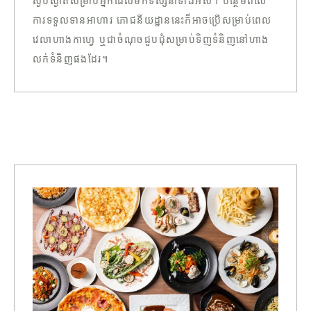
ស្ងប់ស្ងាត់សម្រាប់អ្នកដែលមកទស្សនាទាំងអស់។ បន្ថែមពីលើ
ការទទួលទានអាហារ ភោជនីយដ្ឋាននេះក៏អាចប្រើសម្រាប់ពេល
វេលាហាងកាហ្វេ ឬជាចំណុចជួបជុំសម្រាប់ទិញទំនិញនៅហាង
លក់ទំនិញផងដែរ។