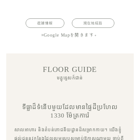
混雑情報
現在地経路
※Google Mapを開きます。
FLOOR GUIDE
មគ្គុទ្ទេសក៍ជាន់
ទីធ្លាដ៏ទំនើបមួយដែលមានផ្ទៃដីប្រហែល
1330 ម៉ែត្រការ៉េ
សាលអាហារ និងតំបន់ភោជនីយដ្ឋានដ៏សម្រាកកាយ។ យើងខ្ញុំ
ផ្តល់ជូននូវកន្លែងដែលសមស្របសម្រាប់ឱកាសណាមួយ ចាប់ពី