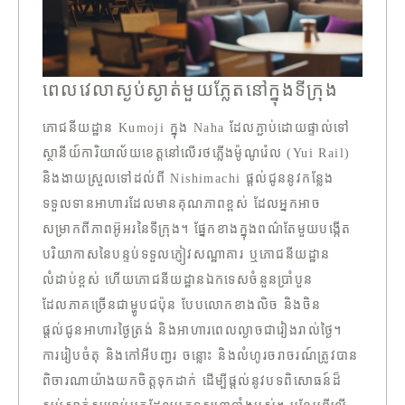
ពេលវេលាស្ងប់ស្ងាត់មួយភ្លែតនៅក្នុងទីក្រុង
ភោជនីយដ្ឋាន Kumoji ក្នុង Naha ដែលភ្ជាប់ដោយផ្ទាល់ទៅ
ស្ថានីយ៍ការិយាល័យខេត្តនៅលើរថភ្លើងម៉ូណូរ៉េល (Yui Rail)
និងងាយស្រួលទៅដល់ពី Nishimachi ផ្តល់ជូននូវកន្លែង
ទទួលទានអាហារដែលមានគុណភាពខ្ពស់ ដែលអ្នកអាច
សម្រាកពីភាពអ៊ូអរនៃទីក្រុង។ ផ្នែកខាងក្នុងពណ៌តែមួយបង្កើត
បរិយាកាសនៃបន្ទប់ទទួលភ្ញៀវសណ្ឋាគារ ឬភោជនីយដ្ឋាន
លំដាប់ខ្ពស់ ហើយភោជនីយដ្ឋានឯកទេសចំនួនប្រាំបួន
ដែលភាគច្រើនជាម្ហូបជប៉ុន បែបលោកខាងលិច និងចិន
ផ្តល់ជូនអាហារថ្ងៃត្រង់ និងអាហារពេលល្ងាចជារៀងរាល់ថ្ងៃ។
ការរៀបចំតុ និងកៅអីបញ្ជរ ចន្លោះ និងលំហូរចរាចរណ៍ត្រូវបាន
ពិចារណាយ៉ាងយកចិត្តទុកដាក់ ដើម្បីផ្តល់នូវបទពិសោធន៍ដ៏