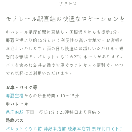
アクセス
モノレール駅直結の快適なロケーションを
ゆいレール県庁前駅に直結し、国際通りからも徒歩1分。
那覇空港より約15分という利便性の高い立地で、お客様を
お迎えいたします。雨の日も快適にお越しいただける、理
想的な環境で、パレットくもじの2Fにホールがあります。
バスを含めた公共交通やお車でのアクセスも便利で、いつ
でも気軽にご利用いただけます。
お車・バイク等
那覇空港
からの所要時間：10〜15分
ゆいレール
県庁前駅
下車 徒歩1分（2F連絡口より直結）
路線バス
パレットくもじ前
沖銀本店前
琉銀本店前
県庁北口（下）