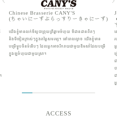
Chinese Brasserie CANY'S
(ちゃいにーずぶらっすりーきゃにーず)
ិ
យើងខ្ញុំមានលក់មីសូបាព្រុយត្រីឆ្លាមចំហុយ មីដានដានពិតៗ
ន
និងមីចៀនក្រាស់ៗក្នុងតម្លៃសមរម្យ។ នៅពេលល្ងាច យើងខ្ញុំមាន
រ
បម្រើម្ហូបចិនទំនើបៗ ដែលអ្នកអាចរីករាយជាមួយឌីមសាំដែលបម្រើ
អ
ក្នុងឡចំហុយជាមួយស្រា។
ជ
ជ
ោ
ប
។
ជ
អ
ACCESS