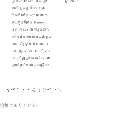
ប្តូរឌីជីថលសម្រាប់កន្លែង
ឆ្នាំ 2025
ពាណិជ្ជកម្ម នឹងត្រូវបាន
ណែនាំនៅក្នុងសាលអាហារ
មួយក្នុងទីក្រុង Kumoji
ខេត្ត Naha ជាកន្លែងដែល
អតិថិជនអាចរីករាយជាមួយ
អាហារថ្ងៃត្រង់ និងអាហារ
ពេលល្ងាច ដែលអាចឱ្យការ
បញ្ជាទិញក្នុងពេលដំណាល
គ្នានៅទូទាំងហាងជាច្រើន។
イベント・キャンペーン
投稿はありません。