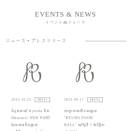
EVENTS & NEWS
イベント＆ニュース
ニュース・プレスリリース
2025.10.22
2025.09.17
PRESS
PRESS
ដំបូងគេនៅ Kyushu និង
ការប្រកាសបើកសម្ពោធ
Okinawa! NEW PORT
"RYUBO FOOD
ដែលជាវេទិកាផ្លាស់
HALL" នៅថ្ងៃទី 1 ខែវិច្ឆិកា