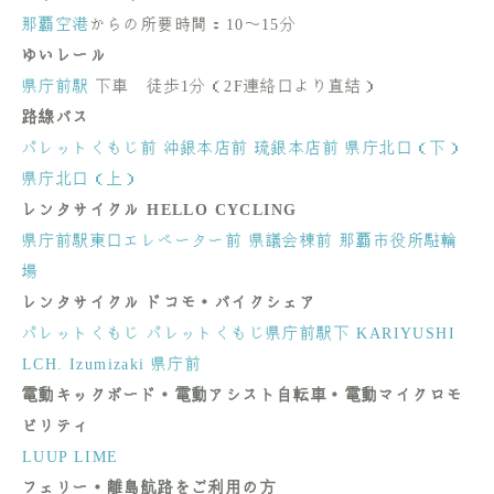
那覇空港
からの所要時間：10〜15分
ゆいレール
県庁前駅
下車 徒歩1分（2F連絡口より直結）
路線バス
パレットくもじ前
沖銀本店前
琉銀本店前
県庁北口（下）
県庁北口（上）
レンタサイクル HELLO CYCLING
県庁前駅東口エレベーター前
県議会棟前
那覇市役所駐輪
場
レンタサイクル ドコモ・バイクシェア
パレットくもじ
パレットくもじ県庁前駅下
KARIYUSHI
LCH. Izumizaki 県庁前
電動キックボード・電動アシスト自転車・電動マイクロモ
ビリティ
LUUP
LIME
フェリー・離島航路をご利用の方