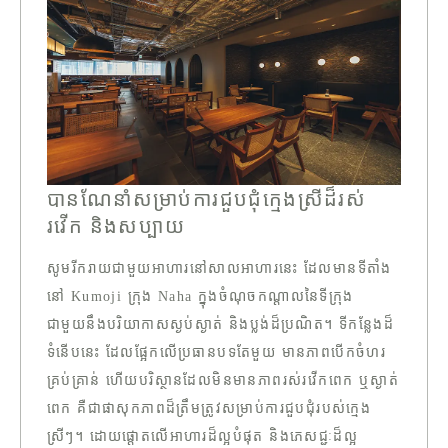
បានណែនាំសម្រាប់ការជួបជុំក្មេងស្រីដ៏រស់
រវើក និងសប្បាយ
សូមរីករាយជាមួយអាហារនៅសាលអាហារនេះ ដែលមានទីតាំង
នៅ Kumoji ក្រុង Naha ក្នុងចំណុចកណ្តាលនៃទីក្រុង
ជាមួយនឹងបរិយាកាសស្ងប់ស្ងាត់ និងប្លង់ដ៏ប្រណិត។ ទីកន្លែងដ៏
ទំនើបនេះ ដែលផ្អែកលើប្រធានបទតែមួយ មានភាពបើកចំហរ
គ្រប់គ្រាន់ ហើយបរិស្ថានដែលមិនមានភាពរស់រវើកពេក ឬស្ងាត់
ពេក គឺជាផាសុកភាពដ៏ត្រឹមត្រូវសម្រាប់ការជួបជុំរបស់ក្មេង
ស្រីៗ។ ដោយផ្តោតលើអាហារដ៏ល្អបំផុត និងភេសជ្ជៈដ៏ល្អ