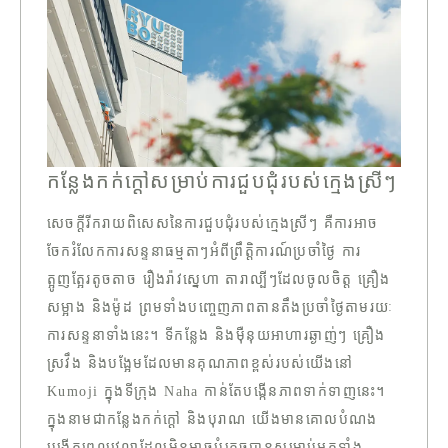
កន្លែងកក់ក្ដៅសម្រាប់ការជួបជុំរបស់ក្មេងស្រីៗ
សេចក្តីរីករាយពិសេសនៃការជួបជុំរបស់ក្មេងស្រីៗ គឺការអាច
ចែករំលែកការសន្ទនាធម្មតាៗអំពីព្រឹត្តិការណ៍ប្រចាំថ្ងៃ ការ
ត្អូញត្អែរតូចតាច រឿងរ៉ាវស្នេហា តារាល្បីៗដែលចូលចិត្ត គ្រឿង
សម្អាង និងម៉ូដ ព្រមទាំងបញ្ចេញភាពតានតឹងប្រចាំថ្ងៃតាមរយៈ
ការសន្ទនាទាំងនេះ។ ទីកន្លែង និងម៉ឺនុយអាហារឆ្ងាញ់ៗ គ្រឿង
ស្រវឹង និងបង្អែមដែលមានគុណភាពខ្ពស់របស់យើងនៅ
Kumoji ក្នុងទីក្រុង Naha កាន់តែបង្កើនភាពទាក់ទាញនេះ។
ក្នុងនាមជាកន្លែងកក់ក្ដៅ និងបុរាណ យើងមានគោលបំណង
បង្កើតពេលវេលាដែលមិនអាចបំភ្លេចបានសម្រាប់អ្នកទាំង