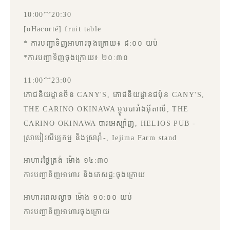
10:00～20:30
[oHacorté] fruit table
* ការបញ្ជាទិញអាហារចុងក្រោយ៖ ៨:០០ យប់
*ការបញ្ជាទិញចុងក្រោយ៖ ២០:៣០
11:00～23:00
ភោជនីយដ្ឋានចិន CANY'S, ភោជនីយដ្ឋានជប៉ុន CANY'S,
THE CARINO OKINAWA ម្ហូបបារាំងអ៊ីតាលី, THE
CARINO OKINAWA បារអេស្ប៉ាញ, HELIOS PUB -
ស្រាបៀរសិប្បកម្ម និងស្រារ៉ាំ-, Iejima Farm stand
អាហារថ្ងៃត្រង់ ម៉ោង ១៤:៣០
ការបញ្ជាទិញអាហារ និងភេសជ្ជៈចុងក្រោយ
អាហារពេលល្ងាច ម៉ោង ១០:០០ យប់
ការបញ្ជាទិញអាហារចុងក្រោយ