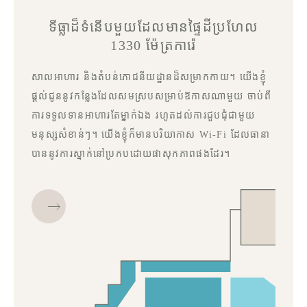
ទីធ្លាដ៏ទំនើបមួយដែលមានផ្ទៃដីប្រហែល
1330 ម៉ែត្រការ៉េ
សាលអាហារ និងតំបន់ភោជនីយដ្ឋានដ៏សម្រាកកាយ។ យើងខ្ញុំ
ផ្តល់ជូននូវកន្លែងដែលសមស្របសម្រាប់ឱកាសណាមួយ ចាប់ពី
ការទទួលទានអាហារតែម្នាក់ឯង រហូតដល់ការជួបជុំជាមួយ
មនុស្សសំខាន់ៗ។ យើងខ្ញុំក៏មានបរិយាកាស Wi-Fi ដែលធានា
បាននូវការស្នាក់នៅប្រកបដោយផាសុកភាពផងដែរ។