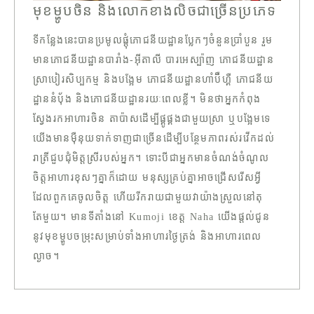
មុខម្ហូបចិន និងលោកខាងលិចជាច្រើនប្រភេទ
ទីកន្លែងនេះបានប្រមូលផ្តុំភោជនីយដ្ឋានប្លែកៗចំនួនប្រាំបួន រួម
មានភោជនីយដ្ឋានបារាំង-អ៊ីតាលី បារអេស្ប៉ាញ ភោជនីយដ្ឋាន
ស្រាបៀរសិប្បកម្ម និងបង្អែម ភោជនីយដ្ឋានហាំប៊ឺហ្គឺ ភោជនីយ
ដ្ឋាននំប៉័ង និងភោជនីយដ្ឋានរយៈពេលខ្លី។ មិនថាអ្នកកំពុង
ស្វែងរកអាហារចិន តាប៉ាសដើម្បីផ្គូផ្គងជាមួយស្រា ឬបង្អែមទេ
យើងមានម៉ឺនុយទាក់ទាញជាច្រើនដើម្បីបន្ថែមភាពរស់រវើកដល់
រាត្រីជួបជុំមិត្តស្រីរបស់អ្នក។ ទោះបីជាអ្នកមានចំណង់ចំណូល
ចិត្តអាហារខុសៗគ្នាក៏ដោយ មនុស្សគ្រប់គ្នាអាចជ្រើសរើសអ្វី
ដែលពួកគេចូលចិត្ត ហើយរីករាយជាមួយវាយ៉ាងស្រួលនៅតុ
តែមួយ។ មានទីតាំងនៅ Kumoji ខេត្ត Naha យើងផ្តល់ជូន
នូវមុខម្ហូបចម្រុះសម្រាប់ទាំងអាហារថ្ងៃត្រង់ និងអាហារពេល
ល្ងាច។