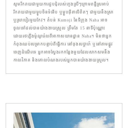
សូមរីករាយជាមួយការជួបជុំរបស់ក្មេងស្រីៗក្រោមពន្លឺស្រអាប់
រីករាយជាមួយម្ហូបចិនទំនើប ឬម្ហូបអ៊ីតាលីពិតៗ ជាមួយនឹងស្រា
ឬស្រាបៀរមួយកែវ។ តំបន់ Kumoji នៃទីក្រុង Naha អាច
ចូលទៅដល់បានយ៉ាងងាយស្រួល ត្រឹមតែ 15 នាទីប៉ុណ្ណោះ
ដោយរថភ្លើងម៉ូណូរ៉េលពីអាកាសយានដ្ឋាន Naha។ មិនថាអ្នក
កំពុងឈប់សម្រាកបន្ទាប់ពីធ្វើការ នៅចុងសប្តាហ៍ ឬនៅតាមផ្លូវ
ចេញដំណើរទេ អ្នកអាចស្វែងរកកន្លែងមួយដែលសាកសមនឹង
កាលវិភាគ និងគោលបំណងរបស់អ្នកបានយ៉ាងងាយស្រួល។