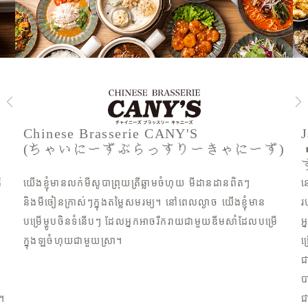
Chinese Brasserie CANY'S
(ちゃいにーずぶらっすりーきゃにーず)
ិ
យើងខ្ញុំមានលក់មីសូបាព្រុយត្រីឆ្លាមចំហុយ មីដានដានពិតៗ
ន
និងមីចៀនក្រាស់ៗក្នុងតម្លៃសមរម្យ។ នៅពេលល្ងាច យើងខ្ញុំមាន
រ
បម្រើម្ហូបចិនទំនើបៗ ដែលអ្នកអាចរីករាយជាមួយឌីមសាំដែលបម្រើ
អ
ក្នុងឡចំហុយជាមួយស្រា។
ជ
ជ
ោ
ប
។
ជ