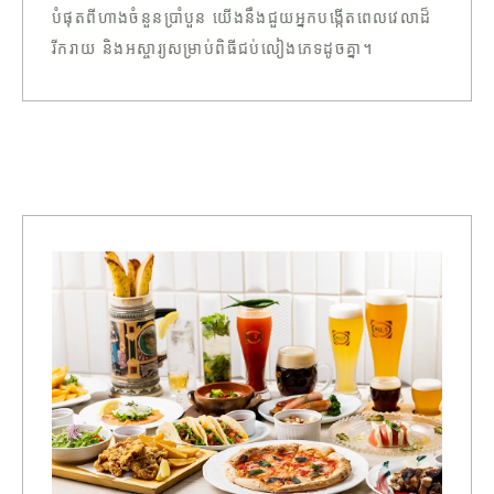
បំផុតពីហាងចំនួនប្រាំបួន យើងនឹងជួយអ្នកបង្កើតពេលវេលាដ៏
រីករាយ និងអស្ចារ្យសម្រាប់ពិធីជប់លៀងភេទដូចគ្នា។