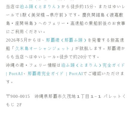
当店は
泊ふ頭（とまりん）
から徒歩約15分、またはゆいレ
ールで1駅（美栄橋→県庁前）です。慶良間諸島（渡嘉敷
島・座間味島）へのフェリー・高速船の乗船前後のお食事
にご利用ください。
2026年5月からは、
那覇港（那覇ふ頭）
を発着する新高速
船「
久米島オーシャンジェット
」が就航します。那覇港か
らも当店へはゆいレール+徒歩で約20分です。
沖縄の港・フェリー情報は
泊ふ頭（とまりん）完全ガイド
| PortAI
、
那覇港完全ガイド | PortAI
でご確認いただけま
す。
〒900-0015 沖縄県那覇市久茂地１丁目１−１ パレットく
もじ 2F