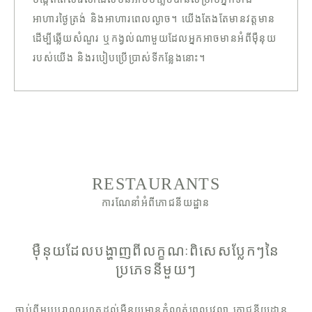
អាហារថ្ងៃត្រង់ និងអាហារពេលល្ងាច។ យើងតែងតែមានវត្តមាន
ដើម្បីឆ្លើយសំណួរ ឬកង្វល់ណាមួយដែលអ្នកអាចមានអំពីម៉ឺនុយ
របស់យើង និងរបៀបប្រើប្រាស់ទីកន្លែងនោះ។
RESTAURANTS
ការណែនាំអំពីភោជនីយដ្ឋាន
ម៉ឺនុយដែលបង្ហាញពីលក្ខណៈពិសេសប្លែកៗនៃ
ប្រភេទនីមួយៗ
ចាប់ពីម្ហូបបុរាណរហូតដល់ម៉ឺនុយមានកំណត់ពេលវេលា ភោជនីយដ្ឋាន