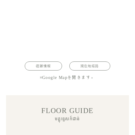
混雑情報
現在地経路
※Google Mapを開きます。
FLOOR GUIDE
មគ្គុទ្ទេសក៍ជាន់