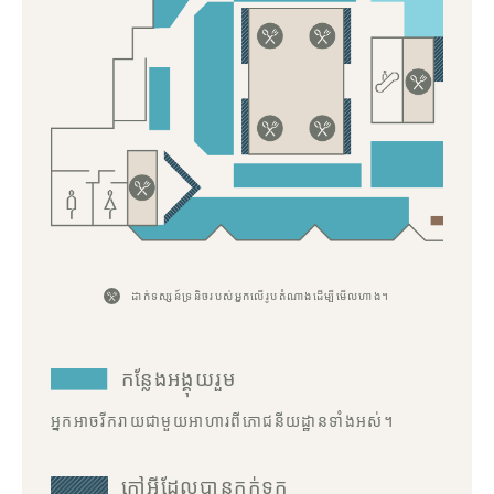
ដាក់​ទស្សន៍ទ្រនិច​របស់​អ្នក​លើ​រូបតំណាង​ដើម្បី​មើល​ហាង។
កន្លែងអង្គុយរួម
អ្នកអាចរីករាយជាមួយអាហារពីភោជនីយដ្ឋានទាំងអស់។
កៅអីដែលបានកក់ទុក