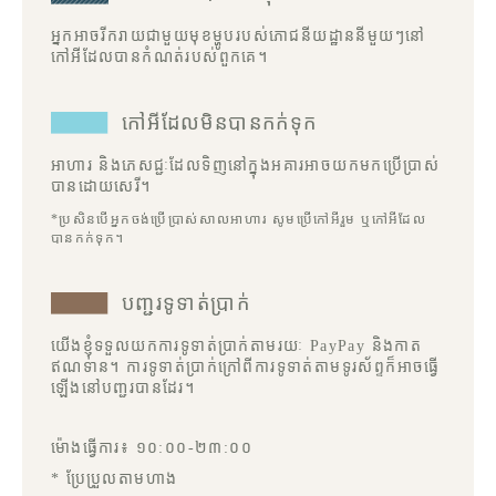
អ្នកអាចរីករាយជាមួយមុខម្ហូបរបស់ភោជនីយដ្ឋាននីមួយៗនៅ
កៅអីដែលបានកំណត់របស់ពួកគេ។
កៅអីដែលមិនបានកក់ទុក
អាហារ និងភេសជ្ជៈដែលទិញនៅក្នុងអគារអាចយកមកប្រើប្រាស់
បានដោយសេរី។
*ប្រសិនបើអ្នកចង់ប្រើប្រាស់សាលអាហារ សូមប្រើកៅអីរួម ឬកៅអីដែល
បានកក់ទុក។
បញ្ជរទូទាត់ប្រាក់
យើងខ្ញុំទទួលយកការទូទាត់ប្រាក់តាមរយៈ PayPay និងកាត
ឥណទាន។ ការទូទាត់ប្រាក់ក្រៅពីការទូទាត់តាមទូរស័ព្ទក៏អាចធ្វើ
ឡើងនៅបញ្ជរបានដែរ។
ម៉ោងធ្វើការ៖ ១០:០០-២៣:០០
* ប្រែប្រួលតាមហាង