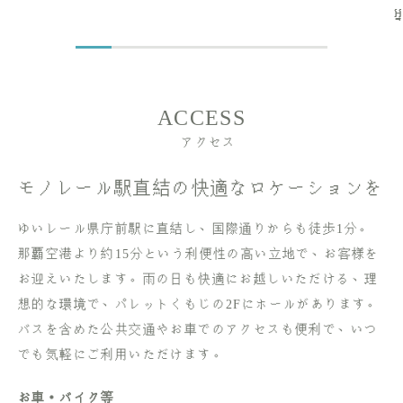
អ
ACCESS
アクセス
モノレール駅直結の快適なロケーションを
ゆいレール県庁前駅に直結し、国際通りからも徒歩1分。
那覇空港より約15分という利便性の高い立地で、お客様を
お迎えいたします。雨の日も快適にお越しいただける、理
想的な環境で、パレットくもじの2Fにホールがあります。
バスを含めた公共交通やお車でのアクセスも便利で、いつ
でも気軽にご利用いただけます。
お車・バイク等