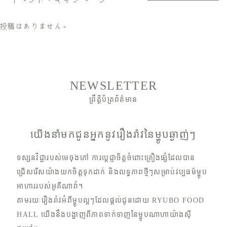
投稿はありません。
NEWSLETTER
ព្រឹត្តិប័ត្រព័ត៌មាន
យើងនាំមកជូនអ្នកនូវរឿងរ៉ាវនៃម្ហូបឆ្ងាញ់ៗ
ទស្សនវិជ្ជារបស់មេចុងភៅ ការប្តេជ្ញាចិត្តចំពោះគ្រឿងផ្សំដែលបាន
ជ្រើសរើសយ៉ាងយកចិត្តទុកដាក់ និងលទ្ធភាពថ្មីៗសម្រាប់វប្បធម៌ម្ហូប
អាហាររបស់អូគីណាវ៉ា។
តាមរយៈរឿងរ៉ាវអំពីម្ហូបល្អៗដែលផ្តល់ជូនដោយ RYUBO FOOD
HALL យើងនឹងបង្ហាញពីភាពទាក់ទាញនៃម្ហូបណាហាយ៉ាងស៊ី