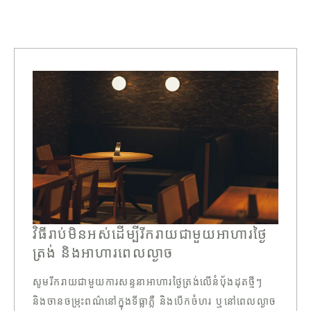
វិធីរាប់មិនអស់ដើម្បីរីករាយជាមួយអាហារថ្ងៃ
ត្រង់ និងអាហារពេលល្ងាច
សូមរីករាយជាមួយការសន្ទនាអាហារថ្ងៃត្រង់លើនំប៉័ងដុតថ្មីៗ
និងចានចម្រុះពណ៌នៅក្នុងទីធ្លាភ្លឺ និងបើកចំហរ ឬនៅពេលល្ងាច