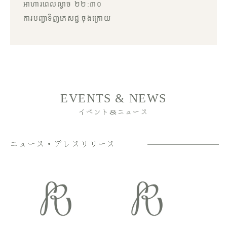
អាហារពេលល្ងាច ២២:៣០
ការបញ្ជាទិញភេសជ្ជៈចុងក្រោយ
EVENTS & NEWS
イベント＆ニュース
ニュース・プレスリリース