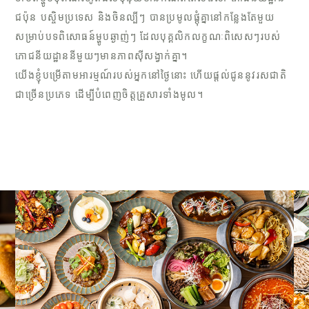
ជប៉ុន បស្ចិមប្រទេស និងចិនល្បីៗ បានប្រមូលផ្តុំគ្នានៅកន្លែងតែមួយ
សម្រាប់បទពិសោធន៍ម្ហូបឆ្ងាញ់ៗ ដែលបុគ្គលិកលក្ខណៈពិសេសៗរបស់
ភោជនីយដ្ឋាននីមួយៗមានភាពស៊ីសង្វាក់គ្នា។
យើងខ្ញុំបម្រើតាមអារម្មណ៍របស់អ្នកនៅថ្ងៃនោះ ហើយផ្តល់ជូននូវរសជាតិ
ជាច្រើនប្រភេទ ដើម្បីបំពេញចិត្តគ្រួសារទាំងមូល។