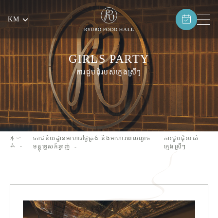
KM
GIRLS PARTY
ការជួបជុំរបស់ក្មេងស្រីៗ
ホー
ភោជនីយដ្ឋានអាហារថ្ងៃត្រង់ និងអាហារពេលល្ងាច
ការជួបជុំរបស់
ム
មគ្គុទ្ទេសក៍ឆ្ងាញ់
ក្មេងស្រីៗ