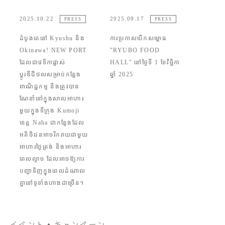
2025.10.22
2025.09.17
PRESS
PRESS
ដំបូងគេនៅ Kyushu និង
ការប្រកាសបើកសម្ពោធ
Okinawa! NEW PORT
"RYUBO FOOD
ដែលជាវេទិកាផ្លាស់
HALL" នៅថ្ងៃទី 1 ខែវិច្ឆិកា
ប្តូរឌីជីថលសម្រាប់កន្លែង
ឆ្នាំ 2025
ពាណិជ្ជកម្ម នឹងត្រូវបាន
ណែនាំនៅក្នុងសាលអាហារ
មួយក្នុងទីក្រុង Kumoji
ខេត្ត Naha ជាកន្លែងដែល
អតិថិជនអាចរីករាយជាមួយ
អាហារថ្ងៃត្រង់ និងអាហារ
ពេលល្ងាច ដែលអាចឱ្យការ
បញ្ជាទិញក្នុងពេលដំណាល
គ្នានៅទូទាំងហាងជាច្រើន។
イベント・キャンペーン