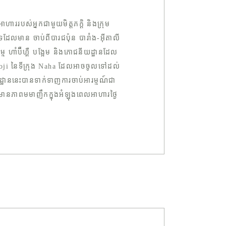
ាររបស់អ្នកជាមួយមិត្តភក្តិ និងក្រុម
ដែលមាន ចាប់ពីបារជប៉ុន បារាំង-អ៊ីតាលី
ម ហាំប៊ឺហ្គឺ បង្អែម និងភោជនីយដ្ឋានដែល
moji នៃទីក្រុង Naha ដែលអាចចូលទៅដល់
្ឋាននេះបានទាក់ទាញការចាប់អារម្មណ៍ជា
ហើយមានភាពមមាញឹកក្នុងអំឡុងពេលអាហារថ្ងៃ