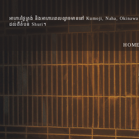
អាហារថ្ងៃត្រង់ និងអាហារពេលល្ងាចមាននៅ Kumoji, Naha, Okina
ដល់ពីតំបន់ Shuri។
HOM