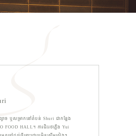
ri
លល្ងាច ឬសម្រាកនៅតំបន់ Shuri ជាកន្លែង
YUBO FOOD HALL។ ការជិះរថភ្លើង Yui
ាតឱ្យអ្នកទៅដល់ទីនោះដោយមិនសើមភ្លៀង។