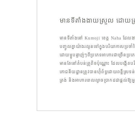
មានទីតាំងងាយស្រួល ដោយគ្រា
មានទីតាំងនៅ Kumoji ខេត្ត Naha ដែលង
បញ្ចូលគ្នាយ៉ាងរលូនទៅក្នុងបរិយាកាសប្រច
ដោយម្ហូបឆ្ងាញ់ៗពីប្រភេទអាហារជាច្រើនប្រ
មានតែនៅតំបន់ត្រូពិចប៉ុណ្ណោះ ដែលបង្
ភោជនីយដ្ឋានត្រូវបានហ៊ុំព័ទ្ធដោយពន្លឺស្
ត្រង់ និងអាហារពេលល្ងាចប្រាកដជាផ្តល់ឱ្