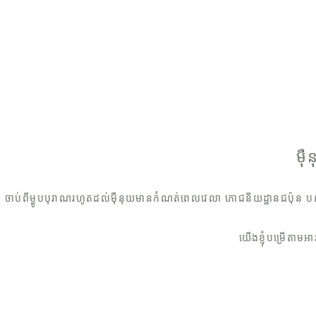
ម៉
ចាប់ពីម្ហូបបុរាណរហូតដល់ម៉ឺនុយមានកំណត់ពេលវេលា ភោជនីយដ្ឋានជប៉ុន បស្
យើងខ្ញុំបម្រើតាមអ