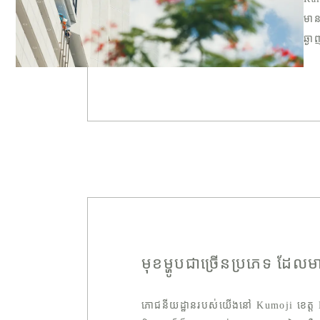
មាន
ឆ្ង
មុខម្ហូបជាច្រើនប្រភេទ ដែ
ភោជនីយដ្ឋានរបស់យើងនៅ Kumoji ខេត្ត Nah