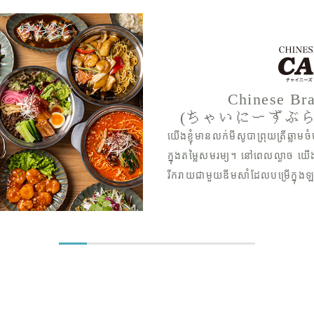
Japanese Br
（じゃぱにーずぶ
នៅពេលអាហារថ្ងៃត្រង់ យើងខ្ញុំផ្តល់
ដែលអាចរីករាយជាមួយទឹកជ្រលក់តាមជ
ថ្មីៗដែលផលិតពីគ្រឿងផ្សំដែលបានជ
ល្ងាច អ្នកអាចរីករាយជាមួយមុខម្ហូប
គីណាវ៉ាដែលបានជ្រើសរើសយ៉ាងយកចិត
ជាតិអាល់កុលក្នុងស្រុកដ៏ឈ្ងុយឆ្ងា