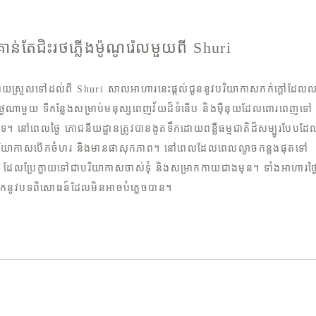
ន់តែជិះរថភ្លើងម៉ូណូរ៉េលមួយពី Shuri
ាយស្រួលទៅដល់ពី Shuri សាលអាហារនេះផ្តល់ជូននូវបរិយាកាសកក់ក្ដៅដែល
ាំថ្ងៃណាមួយ ទីកន្លែងសម្រាប់មនុស្សពេញវ័យដ៏ទំនើប និងម៉ឺនុយដែលពោរពេញទៅ
ភេទ។ នៅពេលថ្ងៃ ភោជនីយដ្ឋានត្រូវបានងូតទឹកដោយពន្លឺធម្មជាតិដ៏សម្បូរបែបដែ
កើតបរិយាកាសបើកចំហរ និងមានផាសុកភាព។ នៅពេលដែលពេលល្ងាចកន្លងផុតទៅ
រទន់ ដែលប្រែក្លាយទៅជាបរិយាកាសចាស់ទុំ និងសម្រាកកាយជាងមុន។ ទាំងអាហារថ្ង
យអ្នកនូវបទពិសោធន៍ដែលមិនអាចបំភ្លេចបាន។