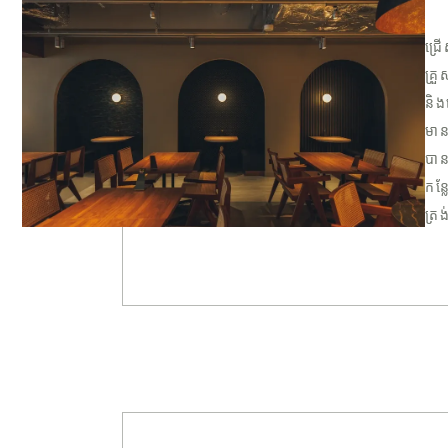
ជ្រ
គ្រ
និង
មាន
បាន
កន្
ត្រ