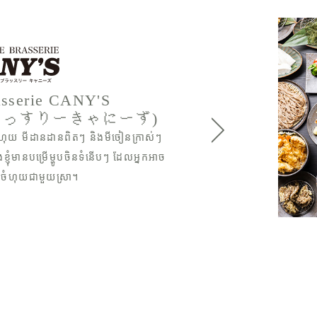
asserie CANY'S
らっすりーきゃにーず）
ជូននូវមីសូបាកិនរដុបពិសេសរបស់យើងខ្ញុំ
ម្រើសរបស់អ្នក ក៏ដូចជាតេមប៉ូរ៉ាចៀន
្រើសរើសយ៉ាងយកចិត្តទុកដាក់។ នៅពេល
សមុទ្រ និងសាច់ដែលផលិតពីគ្រឿងផ្សំអូ
្តទុកដាក់ រួមជាមួយនឹងភេសជ្ជៈមាន
ញ់តាមចំណង់ចំណូលចិត្តរបស់អ្នក។