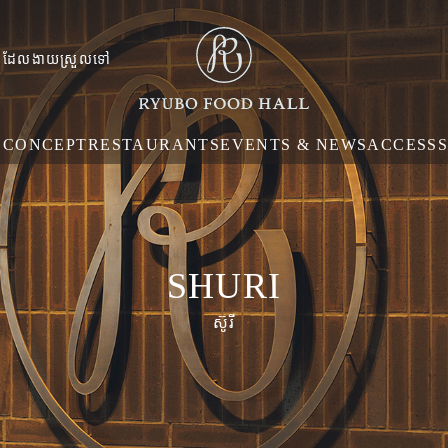
wa ដែលងាយស្រួលទៅ
E
CONCEPT
RESTAURANTS
EVENTS & NEWS
ACCESS
SHURI
ស៊ូរី