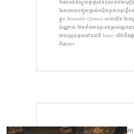
ពិសោធន៍ដ៏ឈ្ងុយឆ្ងាញ់រវាងគុណភាពនៃគ្រឿង
ដែលលាយបញ្ចូលគ្នាយ៉ាងប៉ិនប្រសប់នូវខ្លឹមសា
ម្ហូប Nouvelle Chinois របស់យើង ដែលរួមប
ប៉ុណ្ណោះទេ ថែមទាំងមានរូបរាងស្រស់ស្អាតផងដ
ងាយស្រួលចូលទៅដល់ពី Shuri យើងនឹងផ្លា
ពិសេស។
ភា