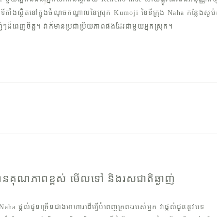
ទីតាំងស្ថិតនៅក្នុងចំណុចកណ្តាលនៃស្រុក Kumoji នៃទីក្រុង Naha កន្លែងស្ងប
ាញ់ៗដ៏ពេញចិត្ត។ វាក៏មានប្រជាប្រិយភាពផងដែរជាមួយអ្នកស្រុក។
លមានគុណភាពខ្ពស់ មើលទៅ និងរសជាតិឆ្ងាញ់
a ផ្តល់ជូនច្រើនជាងអាហារដើម្បីបំពេញក្រពះរបស់អ្នក វាផ្តល់ជូននូវបទ