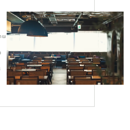
លាយ
ល
ៃ