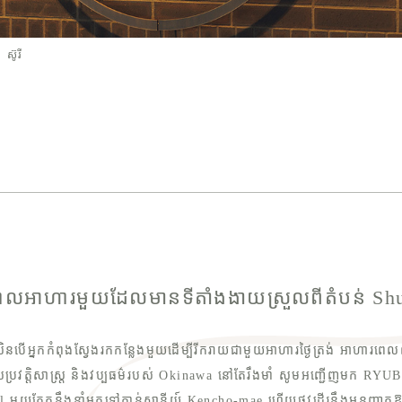
ស៊ូរី
លអាហារមួយដែលមានទីតាំងងាយស្រួលពីតំបន់ Shu
សិនបើអ្នកកំពុងស្វែងរកកន្លែងមួយដើម្បីរីករាយជាមួយអាហារថ្ងៃត្រង់ អាហារពេ
ប្រវត្តិសាស្ត្រ និងវប្បធម៌របស់ Okinawa នៅតែរឹងមាំ សូមអញ្ជើញមក R
l មួយភ្លែតនឹងនាំអ្នកទៅកាន់ស្ថានីយ៍ Kencho-mae ហើយផ្លូវដើរនឹងអនុញ្ញ