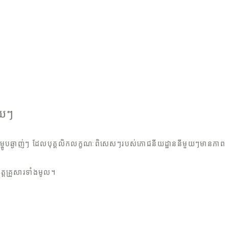
ួយៗ
ធន៍ម្ហូបឆ្ងាញ់ៗ ដែលបុគ្គលិកលក្ខណៈពិសេសៗរបស់ភោជនីយដ្ឋាននីមួយៗមានភាព
ត្តគ្រួសារទាំងមូល។