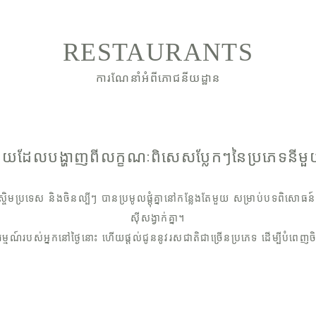
RESTAURANTS
ការណែនាំអំពីភោជនីយដ្ឋាន
ឺនុយដែលបង្ហាញពីលក្ខណៈពិសេសប្លែកៗនៃប្រភេទនីម
ចិមប្រទេស និងចិនល្បីៗ បានប្រមូលផ្តុំគ្នានៅកន្លែងតែមួយ សម្រាប់បទពិសោ
ស៊ីសង្វាក់គ្នា។
ារម្មណ៍របស់អ្នកនៅថ្ងៃនោះ ហើយផ្តល់ជូននូវរសជាតិជាច្រើនប្រភេទ ដើម្បីបំពេញចិ