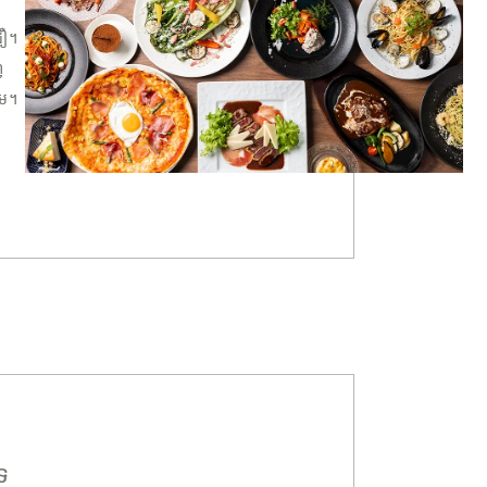
ជឿ។
់
គម។
ទ