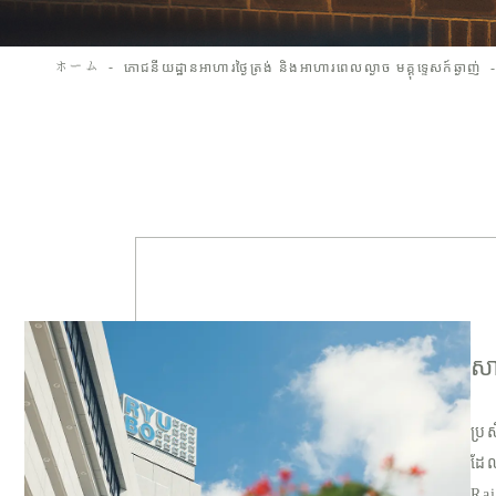
ホーム
ភោជនីយដ្ឋានអាហារថ្ងៃត្រង់ និងអាហារពេលល្ងាច មគ្គុទ្ទេសក៍ឆ្ងាញ់
សា
ប្រ
ដែល
Rai