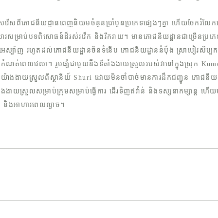
ើសរើសពីភោជនីយដ្ឋានពេញនិយមចំនួនប្រាំបួនប្រភេទផ្សេងៗគ្នា ហើយចែករំលែកអាហ
ួសារសម្រាប់បទពិសោធន៍ដ៏រស់រវើក និងរីករាយ។ មានភោជនីយដ្ឋានជាច្រើនប្រភេទ
អេស្ប៉ាញ រហូតដល់ភោជនីយដ្ឋានចិនទំនើប ភោជនីយដ្ឋាននំប៉័ង ស្រាបៀរសិប្បកម្
កំណត់ពេលវេលា។ រួមផ្សំជាមួយនឹងទីតាំងងាយស្រួលរបស់វានៅក្នុងស្រុក Ku
យ៉ាងងាយស្រួលពីស្ថានីយ៍ Shuri ដោយមិនចាំបាច់មានការដឹកជញ្ជូន ភោជនីយដ
លែងងាយស្រួលសម្រាប់ក្រុមសម្រាប់ធ្វើការ ដើរទិញឥវ៉ាន់ និងទស្សនាកម្សាន្ត 
ង់ និងអាហារពេលល្ងាច។