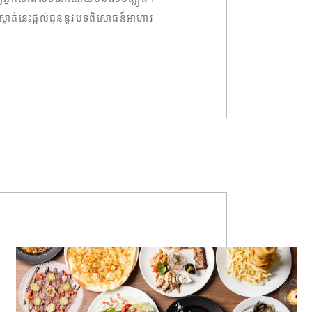
់ស្ងាត់នេះផ្តល់ជូននូវបទពិសោធន៍អាហារ