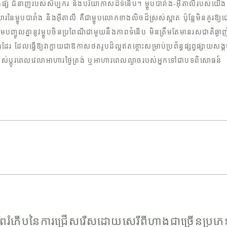
ផ្សំ ជំនាញរបស់សិប្បករ និងបរិយាកាសដ៏ទំនើប។ ម្ហូបបារាំង-អ៊ីតាលីរបស់យើង
រនៃម្ហូបបារាំង និងអ៊ីតាលី គឺជាម្ហូបលោកខាងលិចដ៏ស្រស់ស្អាត ប៉ុន្តែមិនគួរឱ្យ
ញ្ចូលគ្នានូវម្ហូបចិនប្រពៃណីជាមួយនឹងភាពទំនើប មិនត្រឹមតែមានរសជាតិឆ្ងាញ
ែរ ដែលធ្វើឱ្យវាក្លាយជាឱកាសថតរូបដ៏ល្អឥតខ្ចោះសម្រាប់ប្រព័ន្ធផ្សព្វផ្សាយសង្
ស់ប្តូរពេលវេលាអាហារថ្ងៃត្រង់ ឬអាហារពេលល្ងាចរបស់អ្នកទៅជាបទពិសោធន៍
ពរំភើបនៃការជ្រើសរើសដោយសេរីពីហាងជាច្រើនប្រភេ