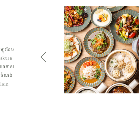
ず)
ក្រាស់ៗ
លអ្នកអាច