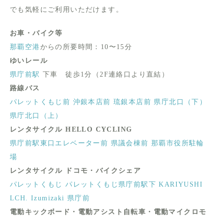
でも気軽にご利用いただけます。
お車・バイク等
那覇空港
からの所要時間：10〜15分
ゆいレール
県庁前駅
下車 徒歩1分（2F連絡口より直結）
路線バス
パレットくもじ前
沖銀本店前
琉銀本店前
県庁北口（下）
県庁北口（上）
レンタサイクル HELLO CYCLING
県庁前駅東口エレベーター前
県議会棟前
那覇市役所駐輪
場
レンタサイクル ドコモ・バイクシェア
パレットくもじ
パレットくもじ県庁前駅下
KARIYUSHI
LCH. Izumizaki 県庁前
電動キックボード・電動アシスト自転車・電動マイクロモ