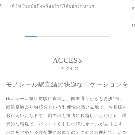
่
เสิร์ฟในหม้อนึ่งพร้อมไวน์ได้อย่างสบายๆ
ส
จ
เ
ACCESS
アクセス
モノレール駅直結の快適なロケーションを
ゆいレール県庁前駅に直結し、国際通りからも徒歩1分。
那覇空港より約15分という利便性の高い立地で、お客様を
お迎えいたします。雨の日も快適にお越しいただける、理
想的な環境で、パレットくもじの2Fにホールがあります。
バスを含めた公共交通やお車でのアクセスも便利で、いつ