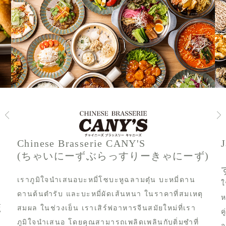
Chinese Brasserie CANY'S
(ちゃいにーずぶらっすりーきゃにーず)
เราภูมิใจนำเสนอบะหมี่โซบะหูฉลามตุ๋น บะหมี่ดาน
ใ
ดานต้นตำรับ และบะหมี่ผัดเส้นหนา ในราคาที่สมเหตุ
ห
์
สมผล ในช่วงเย็น เราเสิร์ฟอาหารจีนสมัยใหม่ที่เรา
ค
ภูมิใจนำเสนอ โดยคุณสามารถเพลิดเพลินกับติ่มซำที่
จ