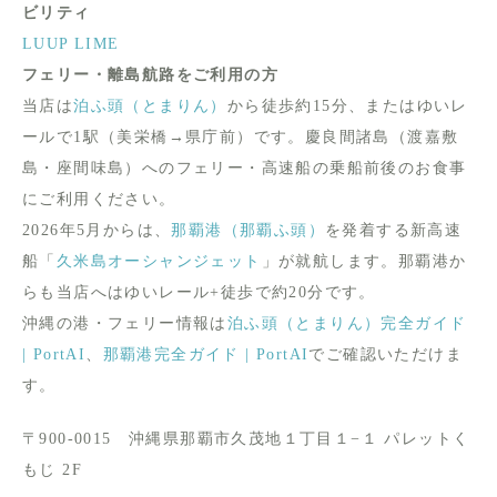
ビリティ
LUUP
LIME
フェリー・離島航路をご利用の方
当店は
泊ふ頭（とまりん）
から徒歩約15分、またはゆいレ
ールで1駅（美栄橋→県庁前）です。慶良間諸島（渡嘉敷
島・座間味島）へのフェリー・高速船の乗船前後のお食事
にご利用ください。
2026年5月からは、
那覇港（那覇ふ頭）
を発着する新高速
船「
久米島オーシャンジェット
」が就航します。那覇港か
らも当店へはゆいレール+徒歩で約20分です。
沖縄の港・フェリー情報は
泊ふ頭（とまりん）完全ガイド
| PortAI
、
那覇港完全ガイド | PortAI
でご確認いただけま
す。
〒900-0015 沖縄県那覇市久茂地１丁目１−１ パレットく
もじ 2F