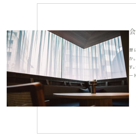
単
か
す
ー