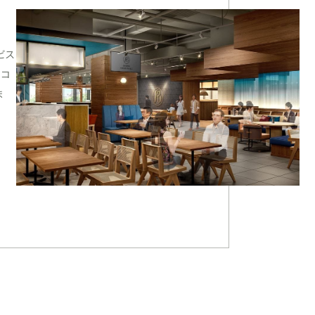
ビス
るコ
ま