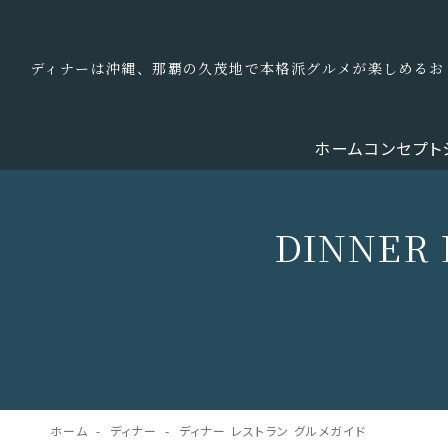
ディナーは沖縄、那覇の久茂地で本格派グルメが楽しめるお
ホーム
コンセプト
DINNER 
ホーム
ディナー
ディナー レストラン グルメガイド