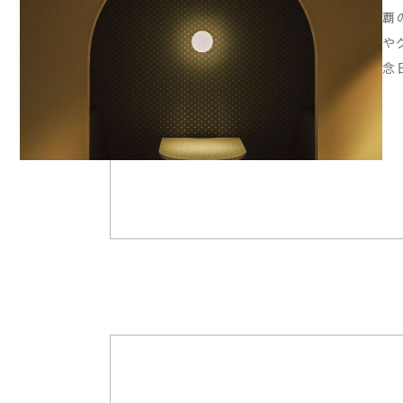
覇
や
念