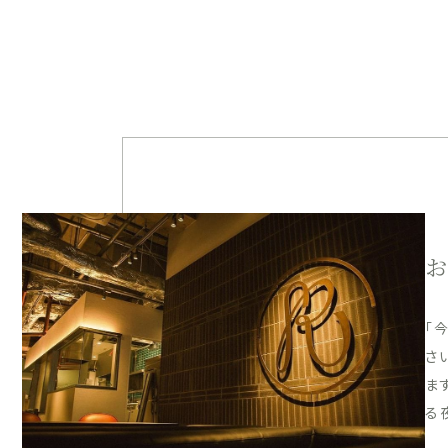
「
さ
ま
る