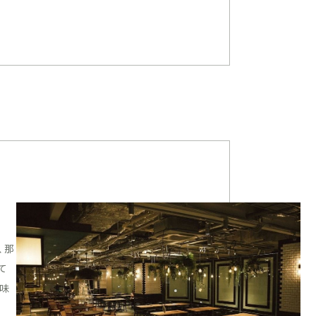
、那
て
味