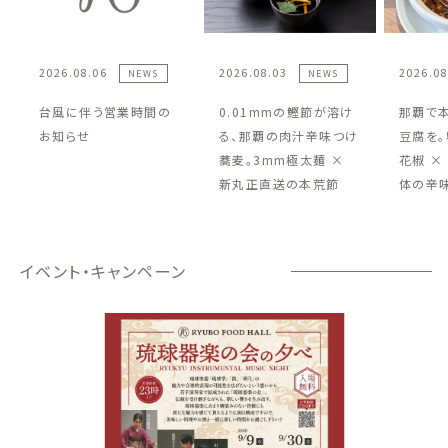
2026.08.06
2026.08.03
2026.08
NEWS
NEWS
台風に伴う営業時間の
0.01mmの鰹節が溶け
那覇で
お知らせ
る、那覇の肉汁辛味つけ
豆腐を。
蕎麦。3mm極太麺 ×
花椒 ×
新丸正直送の本荒節
体の辛
イベント・キャンペーン