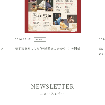
2026.07.27
202
EVENT
ラン
若手演奏家による「琉球器楽の会の夕べ」を開催
Sw
OK
NEWSLETTER
ニュースレター