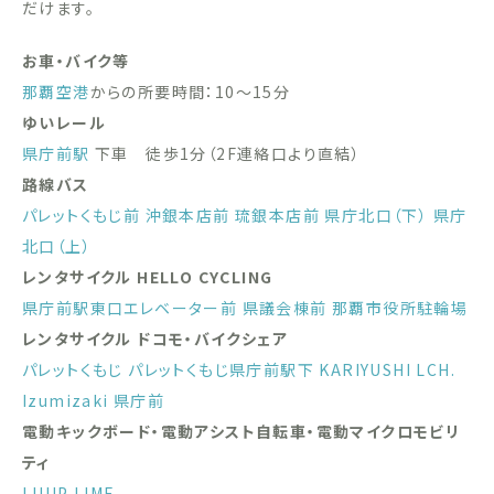
だけます。
お車・バイク等
那覇空港
からの所要時間：10〜15分
ゆいレール
県庁前駅
下車 徒歩1分（2F連絡口より直結）
路線バス
パレットくもじ前
沖銀本店前
琉銀本店前
県庁北口（下）
県庁
北口（上）
レンタサイクル HELLO CYCLING
県庁前駅東口エレベーター前
県議会棟前
那覇市役所駐輪場
レンタサイクル ドコモ・バイクシェア
パレットくもじ
パレットくもじ県庁前駅下
KARIYUSHI LCH.
Izumizaki 県庁前
電動キックボード・電動アシスト自転車・電動マイクロモビリ
ティ
LUUP
LIME