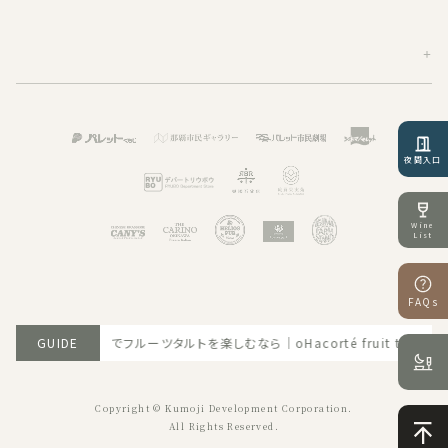
夜間入口
Wine
List
FAQs
6.06.30 那覇でフルーツタルトを楽しむなら｜oHacorté fruit tableへ
GUIDE
Copyright © Kumoji Development Corporation.
All Rights Reserved.