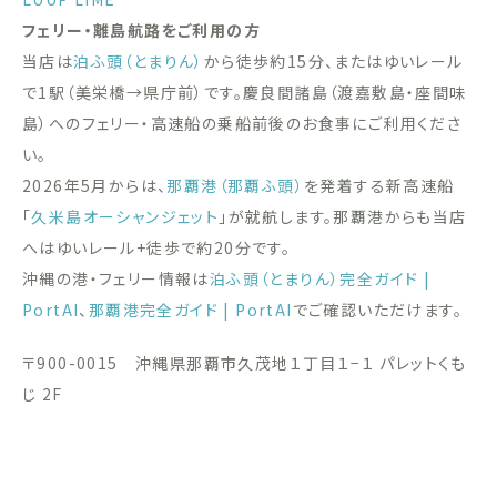
フェリー・離島航路をご利用の方
当店は
泊ふ頭（とまりん）
から徒歩約15分、またはゆいレール
で1駅（美栄橋→県庁前）です。慶良間諸島（渡嘉敷島・座間味
島）へのフェリー・高速船の乗船前後のお食事にご利用くださ
い。
2026年5月からは、
那覇港（那覇ふ頭）
を発着する新高速船
「
久米島オーシャンジェット
」が就航します。那覇港からも当店
へはゆいレール+徒歩で約20分です。
沖縄の港・フェリー情報は
泊ふ頭（とまりん）完全ガイド |
PortAI
、
那覇港完全ガイド | PortAI
でご確認いただけます。
〒900-0015 沖縄県那覇市久茂地１丁目１−１ パレットくも
じ 2F