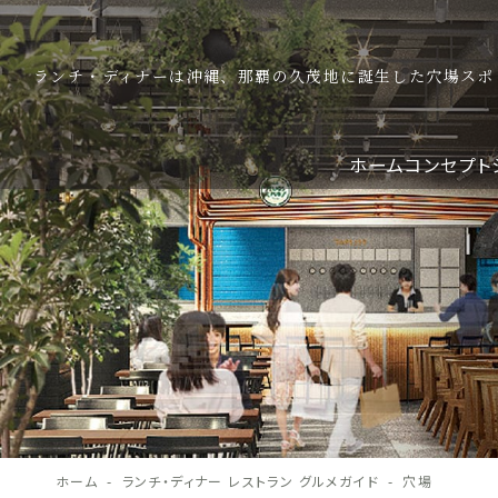
ランチ・ディナーは沖縄、那覇の久茂地に誕生した穴場スポ
ホーム
コンセプト
ホーム
ランチ・ディナー レストラン グルメガイド
穴場