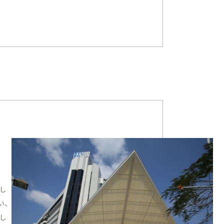
し
い、
し