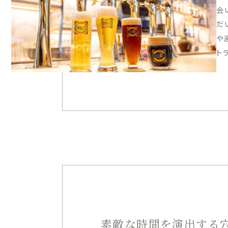
会
だ
や
ト
素敵な時間を演出する