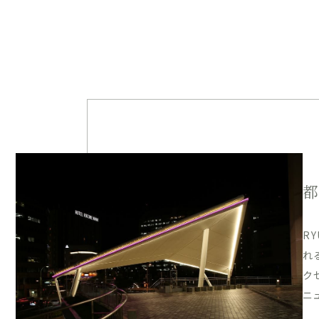
R
れ
ク
ニ