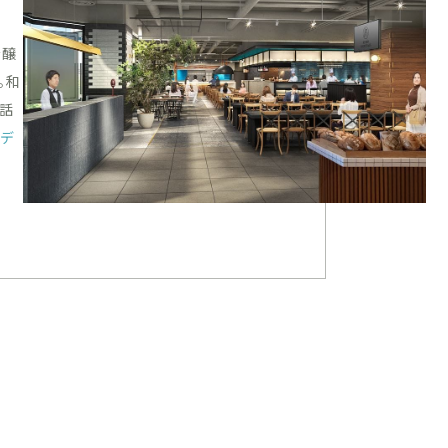
を醸
。和
会話
デ