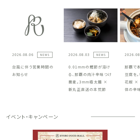
2026.08.06
2026.08.03
2026.08
NEWS
NEWS
台風に伴う営業時間の
0.01mmの鰹節が溶け
那覇で
お知らせ
る、那覇の肉汁辛味つけ
豆腐を。
蕎麦。3mm極太麺 ×
花椒 ×
新丸正直送の本荒節
体の辛
イベント・キャンペーン