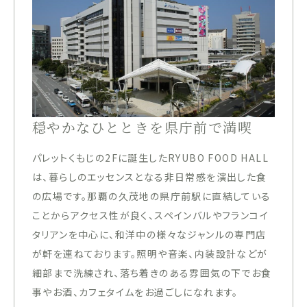
穏やかなひとときを県庁前で満喫
パレットくもじの2Fに誕生したRYUBO FOOD HALL
は、暮らしのエッセンスとなる非日常感を演出した食
の広場です。那覇の久茂地の県庁前駅に直結している
ことからアクセス性が良く、スペインバルやフランコイ
タリアンを中心に、和洋中の様々なジャンルの専門店
が軒を連ねております。照明や音楽、内装設計などが
細部まで洗練され、落ち着きのある雰囲気の下でお食
事やお酒、カフェタイムをお過ごしになれます。