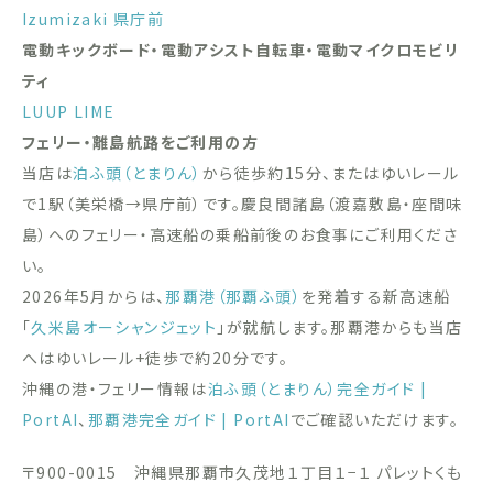
Izumizaki 県庁前
電動キックボード・電動アシスト自転車・電動マイクロモビリ
ティ
LUUP
LIME
フェリー・離島航路をご利用の方
当店は
泊ふ頭（とまりん）
から徒歩約15分、またはゆいレール
で1駅（美栄橋→県庁前）です。慶良間諸島（渡嘉敷島・座間味
島）へのフェリー・高速船の乗船前後のお食事にご利用くださ
い。
2026年5月からは、
那覇港（那覇ふ頭）
を発着する新高速船
「
久米島オーシャンジェット
」が就航します。那覇港からも当店
へはゆいレール+徒歩で約20分です。
沖縄の港・フェリー情報は
泊ふ頭（とまりん）完全ガイド |
PortAI
、
那覇港完全ガイド | PortAI
でご確認いただけます。
〒900-0015 沖縄県那覇市久茂地１丁目１−１ パレットくも