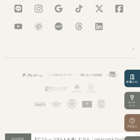
夜間入口
Wine
List
FAQs
6.06.30 那覇でフルーツタルトを楽しむなら｜oHacorté fruit tableへ
GUIDE