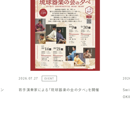
2026.07.27
202
EVENT
ラン
若手演奏家による「琉球器楽の会の夕べ」を開催
Sw
OK