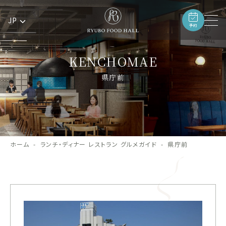
JP
予約
KENCHOMAE
県庁前
ホーム
ランチ・ディナー レストラン グルメガイド
県庁前