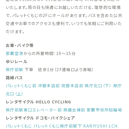
いたします。雨の日も快適にお越しいただける、理想的な環境
で、パレットくもじの2Fにホールがあります。バスを含めた公共
交通やお車でのアクセスも便利で、いつでも気軽にご利用いた
だけます。
お車・バイク等
那覇空港
からの所要時間：10〜15分
ゆいレール
県庁前駅
下車 徒歩1分（2F連絡口より直結）
路線バス
パレットくもじ前
沖銀本店前
琉銀本店前
県庁北口（下）
県庁
北口（上）
レンタサイクル HELLO CYCLING
県庁前駅東口エレベーター前
県議会棟前
那覇市役所駐輪場
レンタサイクル ドコモ・バイクシェア
パレットくもじ
パレットくもじ県庁前駅下
KARIYUSHI LCH.