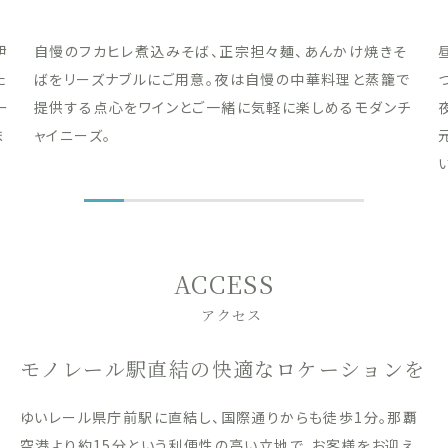
伊
自慢のフカヒレ煮込みそば、正宗担々麺、あんかけ焼きそ
た
ばをリーズナブルにご用意。夜は自慢の中華料理と蒸籠で
ー
提供する点心をワインとご一緒に気軽に楽しめるモダンチ
ま
ャイニーズ。
ACCESS
アクセス
モノレール駅直結の快適なロケーションを
ゆいレール県庁前駅に直結し、国際通りからも徒歩1分。那覇
空港より約15分という利便性の高い立地で、お客様をお迎え