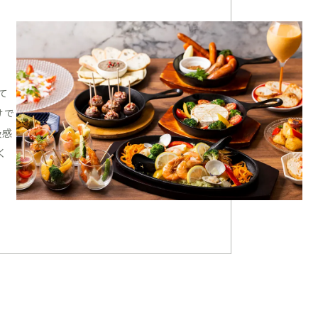
て
けで
級感
く