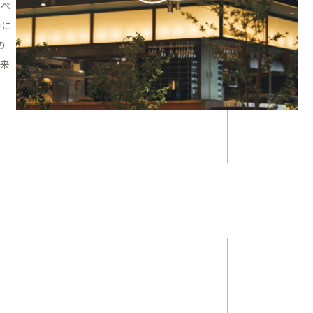
スペ
時に
の
た来