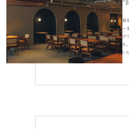
"
昼
一
グ
す
く