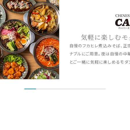
昼も夜も、こ
昼は自慢の石臼粗挽き蕎麦とお
素材にこだわった揚げたての天
食材を使用した海鮮や肉料理を
行くまでお楽しみください。