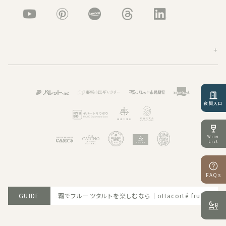
夜間入口
Wine
List
FAQs
6.06.30 那覇でフルーツタルトを楽しむなら｜oHacorté fruit tableへ
GUIDE