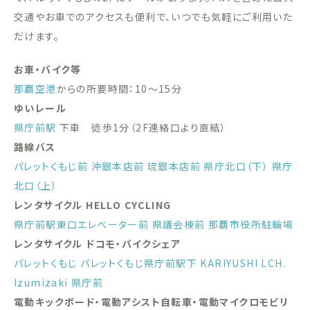
交通やお車でのアクセスも便利で、いつでも気軽にご利用いた
だけます。
お車・バイク等
那覇空港
からの所要時間：10〜15分
ゆいレール
県庁前駅
下車 徒歩1分（2F連絡口より直結）
路線バス
パレットくもじ前
沖銀本店前
琉銀本店前
県庁北口（下）
県庁
北口（上）
レンタサイクル HELLO CYCLING
県庁前駅東口エレベーター前
県議会棟前
那覇市役所駐輪場
レンタサイクル ドコモ・バイクシェア
パレットくもじ
パレットくもじ県庁前駅下
KARIYUSHI LCH.
Izumizaki 県庁前
電動キックボード・電動アシスト自転車・電動マイクロモビリ