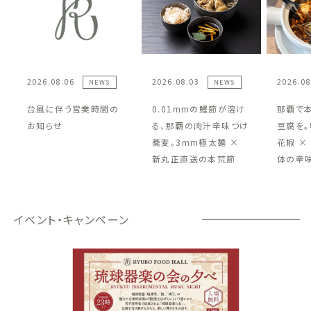
2026.08.06
2026.08.03
2026.08
NEWS
NEWS
台風に伴う営業時間の
0.01mmの鰹節が溶け
那覇で
お知らせ
る、那覇の肉汁辛味つけ
豆腐を。
蕎麦。3mm極太麺 ×
花椒 ×
新丸正直送の本荒節
体の辛
イベント・キャンペーン