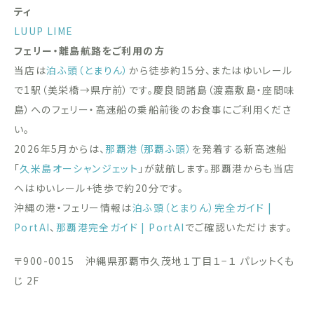
ティ
LUUP
LIME
フェリー・離島航路をご利用の方
当店は
泊ふ頭（とまりん）
から徒歩約15分、またはゆいレール
で1駅（美栄橋→県庁前）です。慶良間諸島（渡嘉敷島・座間味
島）へのフェリー・高速船の乗船前後のお食事にご利用くださ
い。
2026年5月からは、
那覇港（那覇ふ頭）
を発着する新高速船
「
久米島オーシャンジェット
」が就航します。那覇港からも当店
へはゆいレール+徒歩で約20分です。
沖縄の港・フェリー情報は
泊ふ頭（とまりん）完全ガイド |
PortAI
、
那覇港完全ガイド | PortAI
でご確認いただけます。
〒900-0015 沖縄県那覇市久茂地１丁目１−１ パレットくも
じ 2F