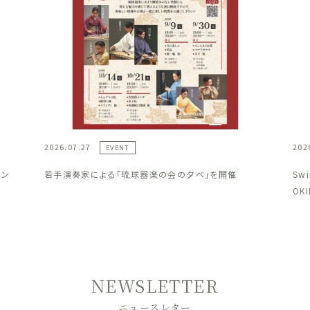
2026.07.27
202
EVENT
ラン
若手演奏家による「琉球器楽の会の夕べ」を開催
Sw
OK
NEWSLETTER
ニュースレター