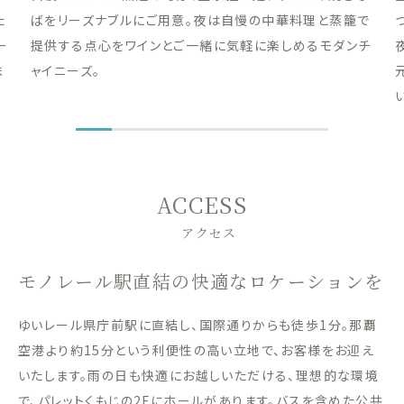
た
ばをリーズナブルにご用意。夜は自慢の中華料理と蒸籠で
ー
提供する点心をワインとご一緒に気軽に楽しめるモダンチ
ま
ャイニーズ。
ACCESS
アクセス
モノレール駅直結の快適なロケーションを
ゆいレール県庁前駅に直結し、国際通りからも徒歩1分。那覇
空港より約15分という利便性の高い立地で、お客様をお迎え
いたします。雨の日も快適にお越しいただける、理想的な環境
で、パレットくもじの2Fにホールがあります。バスを含めた公共