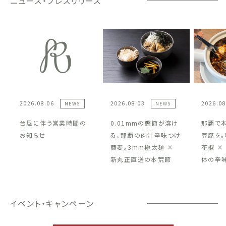
ニュース・プレスリリース
2026.08.06
2026.08.03
2026.08
NEWS
NEWS
台風に伴う営業時間の
0.01mmの鰹節が溶け
那覇で
お知らせ
る、那覇の肉汁辛味つけ
豆腐を。
蕎麦。3mm極太麺 ×
花椒 ×
新丸正直送の本荒節
体の辛
イベント・キャンペーン