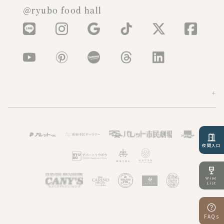
＠ryubo food hall
夜間入口
Wine
List
FAQs