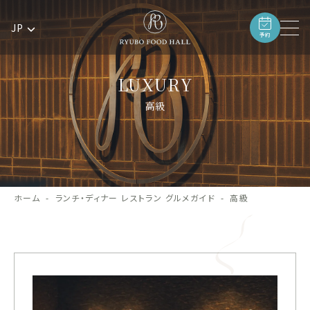
JP
予約
LUXURY
高級
ホーム
ランチ・ディナー レストラン グルメガイド
高級