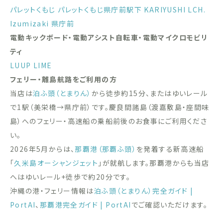
パレットくもじ
パレットくもじ県庁前駅下
KARIYUSHI LCH.
Izumizaki 県庁前
電動キックボード・電動アシスト自転車・電動マイクロモビリ
ティ
LUUP
LIME
フェリー・離島航路をご利用の方
当店は
泊ふ頭（とまりん）
から徒歩約15分、またはゆいレール
で1駅（美栄橋→県庁前）です。慶良間諸島（渡嘉敷島・座間味
島）へのフェリー・高速船の乗船前後のお食事にご利用くださ
い。
2026年5月からは、
那覇港（那覇ふ頭）
を発着する新高速船
「
久米島オーシャンジェット
」が就航します。那覇港からも当店
へはゆいレール+徒歩で約20分です。
沖縄の港・フェリー情報は
泊ふ頭（とまりん）完全ガイド |
PortAI
、
那覇港完全ガイド | PortAI
でご確認いただけます。