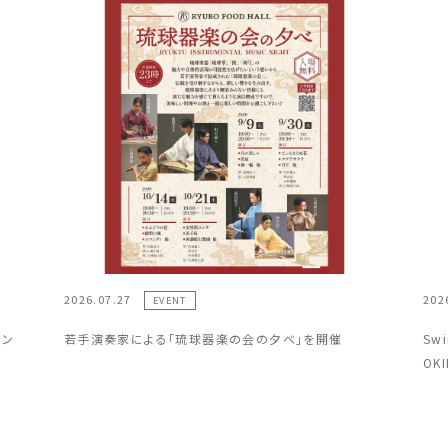
2026.07.27
202
EVENT
ラン
若手演奏家による「琉球器楽の会の夕べ」を開催
Sw
OK