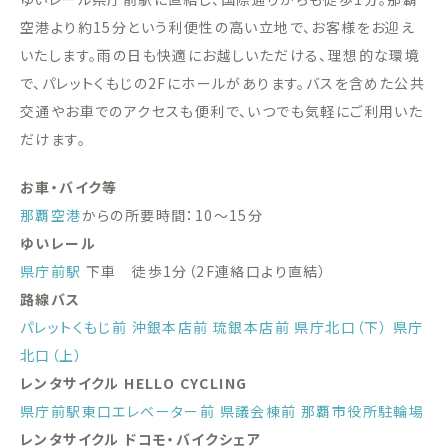
空港より約15分という利便性の高い立地で、お客様をお迎え
いたします。雨の日も快適にお越しいただける、理想的な環境
で、パレットくもじの2Fにホールがあります。バスを含めた公共
交通やお車でのアクセスも便利で、いつでも気軽にご利用いた
だけます。
お車・バイク等
那覇空港
からの所要時間：10〜15分
ゆいレール
県庁前駅
下車 徒歩1分（2F連絡口より直結）
路線バス
パレットくもじ前
沖銀本店前
琉銀本店前
県庁北口（下）
県庁
北口（上）
レンタサイクル HELLO CYCLING
県庁前駅東口エレベーター前
県議会棟前
那覇市役所駐輪場
レンタサイクル ドコモ・バイクシェア