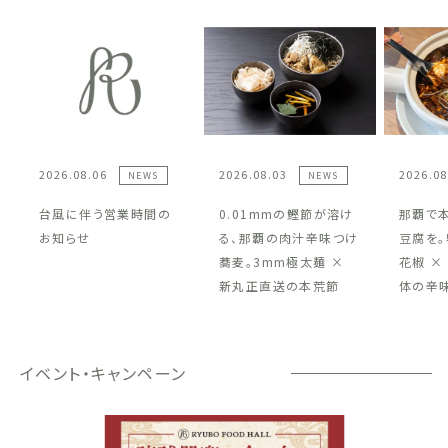
2026.08.06
2026.08.03
2026.08
NEWS
NEWS
台風に伴う営業時間の
0.01mmの鰹節が溶け
那覇で
お知らせ
る、那覇の肉汁辛味つけ
豆腐を。
蕎麦。3mm極太麺 ×
花椒 ×
新丸正直送の本荒節
体の辛
イベント・キャンペーン