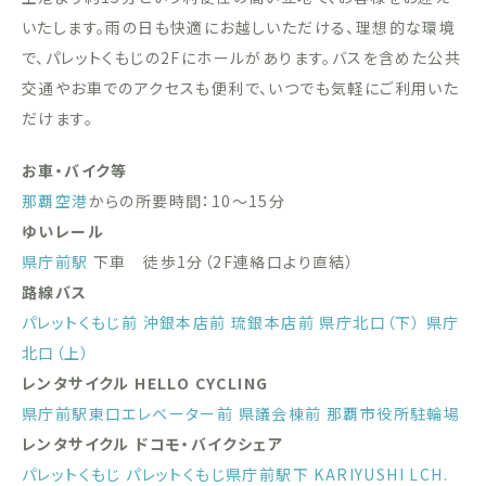
いたします。雨の日も快適にお越しいただける、理想的な環境
で、パレットくもじの2Fにホールがあります。バスを含めた公共
交通やお車でのアクセスも便利で、いつでも気軽にご利用いた
だけます。
お車・バイク等
那覇空港
からの所要時間：10〜15分
ゆいレール
県庁前駅
下車 徒歩1分（2F連絡口より直結）
路線バス
パレットくもじ前
沖銀本店前
琉銀本店前
県庁北口（下）
県庁
北口（上）
レンタサイクル HELLO CYCLING
県庁前駅東口エレベーター前
県議会棟前
那覇市役所駐輪場
レンタサイクル ドコモ・バイクシェア
パレットくもじ
パレットくもじ県庁前駅下
KARIYUSHI LCH.