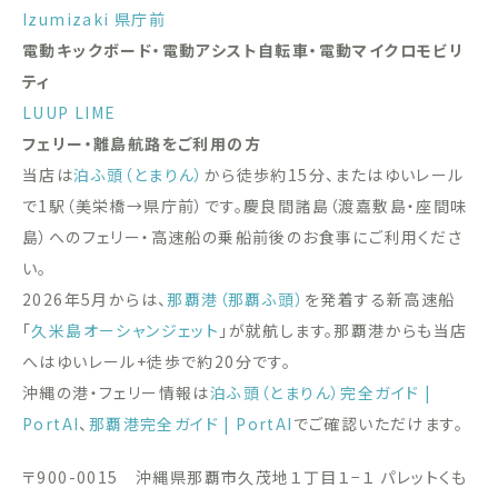
Izumizaki 県庁前
電動キックボード・電動アシスト自転車・電動マイクロモビリ
ティ
LUUP
LIME
フェリー・離島航路をご利用の方
当店は
泊ふ頭（とまりん）
から徒歩約15分、またはゆいレール
で1駅（美栄橋→県庁前）です。慶良間諸島（渡嘉敷島・座間味
島）へのフェリー・高速船の乗船前後のお食事にご利用くださ
い。
2026年5月からは、
那覇港（那覇ふ頭）
を発着する新高速船
「
久米島オーシャンジェット
」が就航します。那覇港からも当店
へはゆいレール+徒歩で約20分です。
沖縄の港・フェリー情報は
泊ふ頭（とまりん）完全ガイド |
PortAI
、
那覇港完全ガイド | PortAI
でご確認いただけます。
〒900-0015 沖縄県那覇市久茂地１丁目１−１ パレットくも