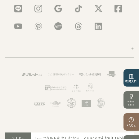
夜間入口
Wine
List
FAQs
6.06.30 那覇でフルーツタルトを楽しむなら｜oHacorté fruit tableへ
GUIDE