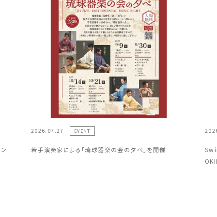
2026.07.27
202
EVENT
ラン
若手演奏家による「琉球器楽の会の夕べ」を開催
Sw
OK