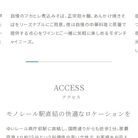
伊
自慢のフカヒレ煮込みそば、正宗担々麺、あんかけ焼きそ
た
ばをリーズナブルにご用意。夜は自慢の中華料理と蒸籠で
ー
提供する点心をワインとご一緒に気軽に楽しめるモダンチ
ま
ャイニーズ。
ACCESS
アクセス
モノレール駅直結の快適なロケーションを
ゆいレール県庁前駅に直結し、国際通りからも徒歩1分。那覇
空港より約15分という利便性の高い立地で、お客様をお迎え