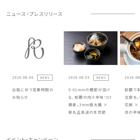
ニュース・プレスリリース
2026.08.06
2026.08.03
2026.08
NEWS
NEWS
台風に伴う営業時間の
0.01mmの鰹節が溶け
那覇で
お知らせ
る、那覇の肉汁辛味つけ
豆腐を。
蕎麦。3mm極太麺 ×
花椒 ×
新丸正直送の本荒節
体の辛
イベント・キャンペーン