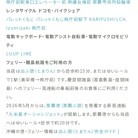
県庁前駅東口エレベーター前
県議会棟前
那覇市役所駐輪場
レンタサイクル ドコモ・バイクシェア
パレットくもじ
パレットくもじ県庁前駅下
KARIYUSHI LCH.
Izumizaki 県庁前
電動キックボード・電動アシスト自転車・電動マイクロモビリ
ティ
LUUP
LIME
フェリー・離島航路をご利用の方
当店は
泊ふ頭（とまりん）
から徒歩約15分、またはゆいレール
で1駅（美栄橋→県庁前）です。慶良間諸島（渡嘉敷島・座間味
島）へのフェリー・高速船の乗船前後のお食事にご利用くださ
い。
2026年5月からは、
那覇港（那覇ふ頭）
を発着する新高速船
「
久米島オーシャンジェット
」が就航します。那覇港からも当店
へはゆいレール+徒歩で約20分です。
沖縄の港・フェリー情報は
泊ふ頭（とまりん）完全ガイド |