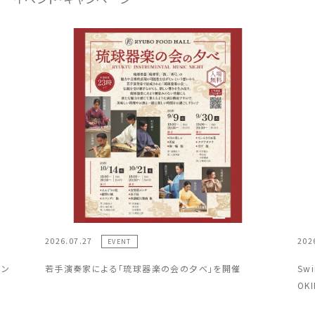
2026.07.27
202
EVENT
ラン
若手演奏家による「琉球器楽の会の夕べ」を開催
Sw
OK