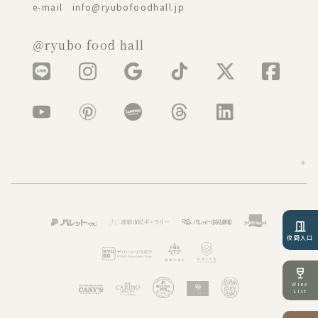
e-mail info@ryubofoodhall.jp
＠ryubo food hall
夜間入口
Wine
List