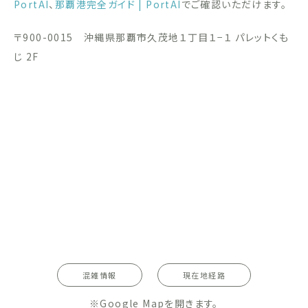
PortAI
、
那覇港完全ガイド | PortAI
でご確認いただけます。
〒900-0015 沖縄県那覇市久茂地１丁目１−１ パレットくも
じ 2F
混雑情報
現在地経路
※Google Mapを開きます。