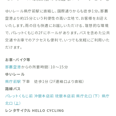
ゆいレール県庁前駅に直結し、国際通りからも徒歩1分。那覇
空港より約15分という利便性の高い立地で、お客様をお迎え
いたします。雨の日も快適にお越しいただける、理想的な環境
で、パレットくもじの2Fにホールがあります。バスを含めた公共
交通やお車でのアクセスも便利で、いつでも気軽にご利用いた
だけます。
お車・バイク等
那覇空港
からの所要時間：10〜15分
ゆいレール
県庁前駅
下車 徒歩1分（2F連絡口より直結）
路線バス
パレットくもじ前
沖銀本店前
琉銀本店前
県庁北口（下）
県庁
北口（上）
レンタサイクル HELLO CYCLING