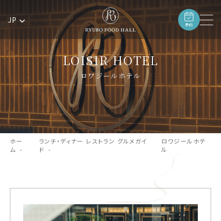
JP
予約
LOISIR HOTEL
ロワジールホテル
ホー
ランチ・ディナー レストラン グルメガイ
ロワジールホテ
ム
ド
ル