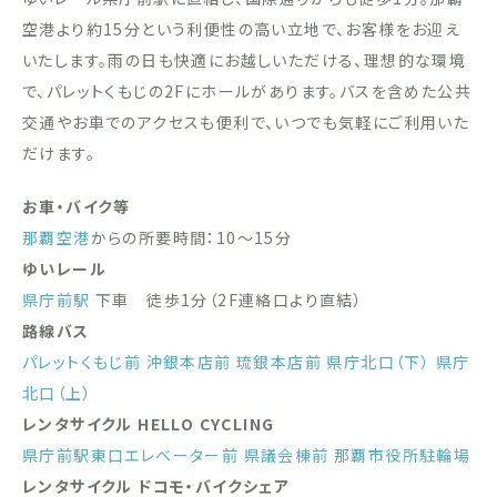
空港より約15分という利便性の高い立地で、お客様をお迎え
いたします。雨の日も快適にお越しいただける、理想的な環境
で、パレットくもじの2Fにホールがあります。バスを含めた公共
交通やお車でのアクセスも便利で、いつでも気軽にご利用いた
だけます。
お車・バイク等
那覇空港
からの所要時間：10〜15分
ゆいレール
県庁前駅
下車 徒歩1分（2F連絡口より直結）
路線バス
パレットくもじ前
沖銀本店前
琉銀本店前
県庁北口（下）
県庁
北口（上）
レンタサイクル HELLO CYCLING
県庁前駅東口エレベーター前
県議会棟前
那覇市役所駐輪場
レンタサイクル ドコモ・バイクシェア