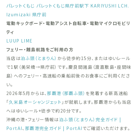
パレットくもじ
パレットくもじ県庁前駅下
KARIYUSHI LCH.
Izumizaki 県庁前
電動キックボード・電動アシスト自転車・電動マイクロモビリ
ティ
LUUP
LIME
フェリー・離島航路をご利用の方
当店は
泊ふ頭（とまりん）
から徒歩約15分、またはゆいレール
で1駅（美栄橋→県庁前）です。慶良間諸島（渡嘉敷島・座間味
島）へのフェリー・高速船の乗船前後のお食事にご利用くださ
い。
2026年5月からは、
那覇港（那覇ふ頭）
を発着する新高速船
「
久米島オーシャンジェット
」が就航します。那覇港からも当店
へはゆいレール+徒歩で約20分です。
沖縄の港・フェリー情報は
泊ふ頭（とまりん）完全ガイド |
PortAI
、
那覇港完全ガイド | PortAI
でご確認いただけます。