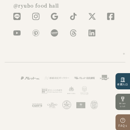
＠ryubo food hall
夜間入口
Wine
List
FAQs