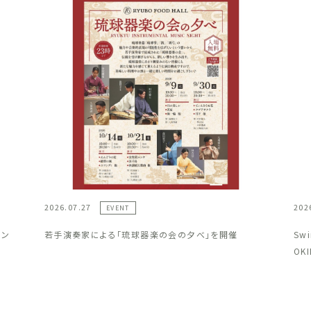
2026.07.27
202
EVENT
ラン
若手演奏家による「琉球器楽の会の夕べ」を開催
Sw
OK