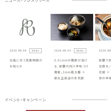
ニュース・プレスリリース
2026.08.06
2026.08.03
2026.08
NEWS
NEWS
台風に伴う営業時間の
0.01mmの鰹節が溶け
那覇で
お知らせ
る、那覇の肉汁辛味つけ
豆腐を。
蕎麦。3mm極太麺 ×
花椒 ×
新丸正直送の本荒節
体の辛
イベント・キャンペーン