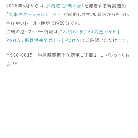
2026年5月からは、
那覇港（那覇ふ頭）
を発着する新高速船
「
久米島オーシャンジェット
」が就航します。那覇港からも当店
へはゆいレール+徒歩で約20分です。
沖縄の港・フェリー情報は
泊ふ頭（とまりん）完全ガイド |
PortAI
、
那覇港完全ガイド | PortAI
でご確認いただけます。
〒900-0015 沖縄県那覇市久茂地１丁目１−１ パレットくも
じ 2F