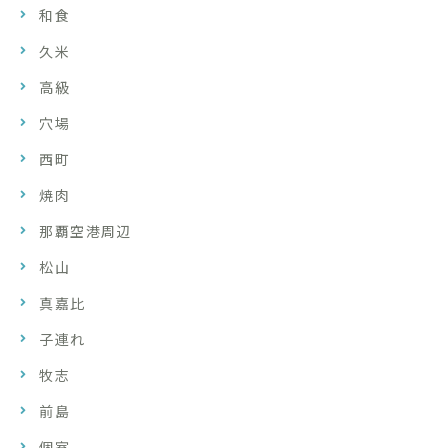
和食
久米
高級
穴場
西町
焼肉
那覇空港周辺
松山
真嘉比
子連れ
牧志
前島
個室