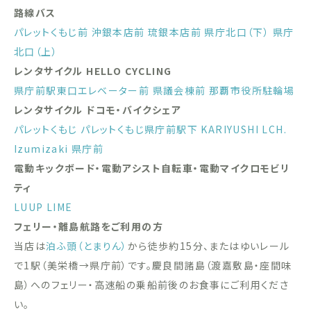
路線バス
パレットくもじ前
沖銀本店前
琉銀本店前
県庁北口（下）
県庁
北口（上）
レンタサイクル HELLO CYCLING
県庁前駅東口エレベーター前
県議会棟前
那覇市役所駐輪場
レンタサイクル ドコモ・バイクシェア
パレットくもじ
パレットくもじ県庁前駅下
KARIYUSHI LCH.
Izumizaki 県庁前
電動キックボード・電動アシスト自転車・電動マイクロモビリ
ティ
LUUP
LIME
フェリー・離島航路をご利用の方
当店は
泊ふ頭（とまりん）
から徒歩約15分、またはゆいレール
で1駅（美栄橋→県庁前）です。慶良間諸島（渡嘉敷島・座間味
島）へのフェリー・高速船の乗船前後のお食事にご利用くださ
い。