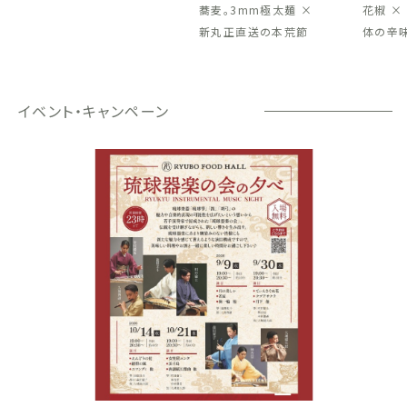
蕎麦。3mm極太麺 ×
花椒 ×
新丸正直送の本荒節
体の辛
イベント・キャンペーン