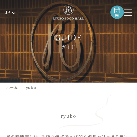
JP
予約
GUIDE
ガイド
ホーム
ryubo
ryubo
昼の時間帯には、手頃な価格で本格的な料理を味わえるラン