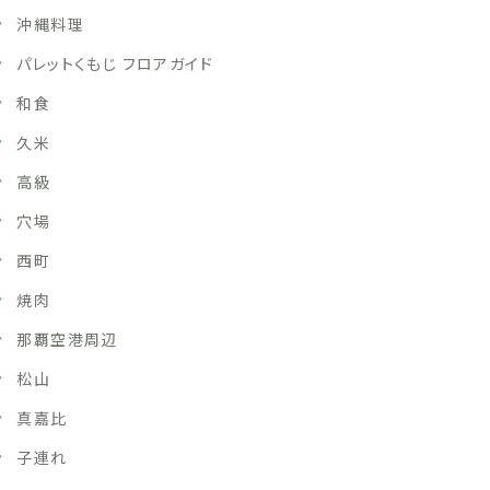
沖縄料理
パレットくもじ フロアガイド
和食
久米
高級
穴場
西町
焼肉
那覇空港周辺
松山
真嘉比
子連れ