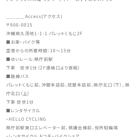
＿＿＿＿Access(アクセス)
〒900-0015
沖縄県久茂地1-1-1 パレットくもじ2F
■お車・バイク等
空港からの所要時間：10〜15分
■ゆいレール:県庁前駅
下車 徒歩1分（2Ｆ連絡口より直結）
■路線バス
パレットくもじ前、沖銀本店前、琉銀本店前、県庁北口（下）、県
庁北口（上）
下車 徒歩1分
■レンタサイクル
・HELLO CYCLING
県庁前駅東口エレベーター前、県議会棟前、役所駐輪場
・レンタサイクル ドコモ・バイクシェア