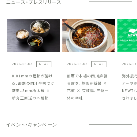
ニュース・プレスリリース
2026.08.03
2026.08.03
2026.07
NEWS
NEWS
0.01mmの鰹節が溶け
那覇で本場の四川麻婆
海外旅
る、那覇の肉汁辛味つけ
豆腐を。郫県豆瓣醤 ×
アーや
蕎麦。3mm極太麺 ×
花椒 × 豆豉醤、三位一
NEWT
新丸正直送の本荒節
体の辛味
されまし
イベント・キャンペーン