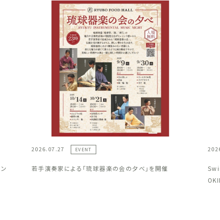
2026.07.27
202
EVENT
ラン
若手演奏家による「琉球器楽の会の夕べ」を開催
Sw
OK