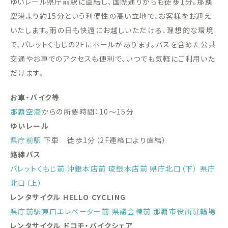
ゆいレール県庁前駅に直結し、国際通りからも徒歩1分。那覇
空港より約15分という利便性の高い立地で、お客様をお迎え
いたします。雨の日も快適にお越しいただける、理想的な環境
で、パレットくもじの2Fにホールがあります。バスを含めた公共
交通やお車でのアクセスも便利で、いつでも気軽にご利用いた
だけます。
お車・バイク等
那覇空港
からの所要時間：10〜15分
ゆいレール
県庁前駅
下車 徒歩1分（2F連絡口より直結）
路線バス
パレットくもじ前
沖銀本店前
琉銀本店前
県庁北口（下）
県庁
北口（上）
レンタサイクル HELLO CYCLING
県庁前駅東口エレベーター前
県議会棟前
那覇市役所駐輪場
レンタサイクル ドコモ・バイクシェア