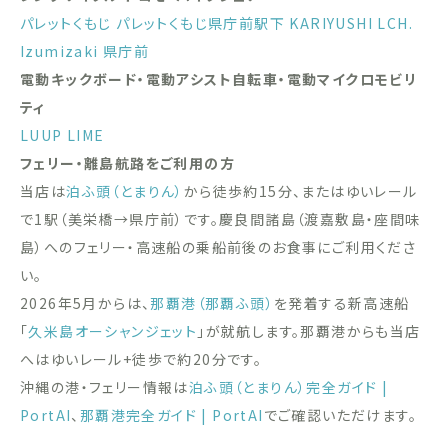
パレットくもじ
パレットくもじ県庁前駅下
KARIYUSHI LCH.
Izumizaki 県庁前
電動キックボード・電動アシスト自転車・電動マイクロモビリ
ティ
LUUP
LIME
フェリー・離島航路をご利用の方
当店は
泊ふ頭（とまりん）
から徒歩約15分、またはゆいレール
で1駅（美栄橋→県庁前）です。慶良間諸島（渡嘉敷島・座間味
島）へのフェリー・高速船の乗船前後のお食事にご利用くださ
い。
2026年5月からは、
那覇港（那覇ふ頭）
を発着する新高速船
「
久米島オーシャンジェット
」が就航します。那覇港からも当店
へはゆいレール+徒歩で約20分です。
沖縄の港・フェリー情報は
泊ふ頭（とまりん）完全ガイド |
PortAI
、
那覇港完全ガイド | PortAI
でご確認いただけます。