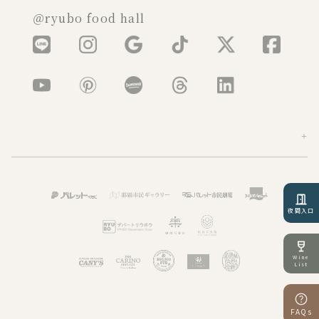
＠ryubo food hall
夜間入口
Wine
List
FAQs