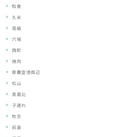
和食
久米
高級
穴場
西町
焼肉
那覇空港周辺
松山
真嘉比
子連れ
牧志
前島