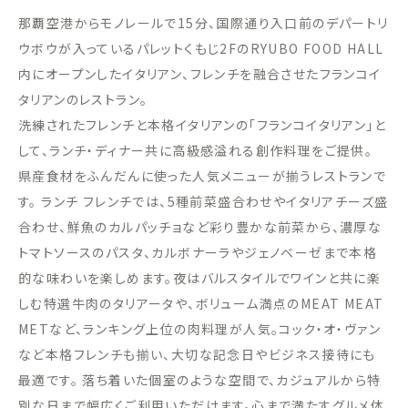
那覇空港からモノレールで15分、国際通り入口前のデパートリ
ウボウが入っているパレットくもじ2FのRYUBO FOOD HALL
内にオープンしたイタリアン、フレンチを融合させたフランコイ
タリアンのレストラン。
洗練されたフレンチと本格イタリアンの「フランコイタリアン」と
して、ランチ・ディナー共に高級感溢れる創作料理をご提供。
県産食材をふんだんに使った人気メニューが揃うレストランで
す。 ランチ フレンチでは、5種前菜盛合わせやイタリアチーズ盛
合わせ、鮮魚のカルパッチョなど彩り豊かな前菜から、濃厚な
トマトソースのパスタ、カルボナーラやジェノベーゼまで本格
的な味わいを楽しめます。夜はバルスタイルでワインと共に楽
しむ特選牛肉のタリアータや、ボリューム満点のMEAT MEAT
METなど、ランキング上位の肉料理が人気。コック・オ・ヴァン
など本格フレンチも揃い、大切な記念日やビジネス接待にも
最適です。 落ち着いた個室のような空間で、カジュアルから特
別な日まで幅広くご利用いただけます。心まで満たすグルメ体