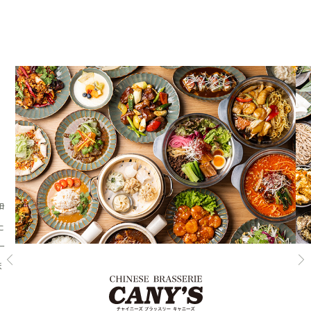
伊
た
ー
ま