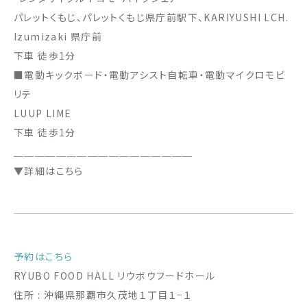
パレットくもじ、パレットくもじ県庁前駅下、KARIYUSHI LCH.
Izumizaki 県庁前
下車 徒歩1分
■電動キックボード・電動アシスト自転車・電動マイクロモビ
リテ
LUUP LIME
下車 徒歩1分
＿＿＿＿＿＿＿＿＿＿＿＿＿＿＿＿＿
▼詳細はこちら
予約はこちら
RYUBO FOOD HALL リウボウフードホール
住所 : 沖縄県那覇市久茂地１丁目１−１