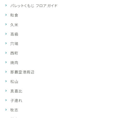
パレットくもじ フロアガイド
和食
久米
高級
穴場
西町
焼肉
那覇空港周辺
松山
真嘉比
子連れ
牧志