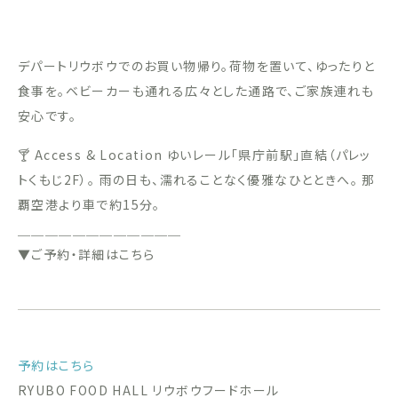
デパートリウボウでのお買い物帰り。荷物を置いて、ゆったりと
食事を。ベビーカーも通れる広々とした通路で、ご家族連れも
安心です。
🍸 Access & Location ゆいレール「県庁前駅」直結（パレッ
トくもじ2F）。 雨の日も、濡れることなく優雅なひとときへ。 那
覇空港より車で約15分。
＿＿＿＿＿＿＿＿＿＿＿＿
▼ご予約・詳細はこちら
予約はこちら
RYUBO FOOD HALL リウボウフードホール