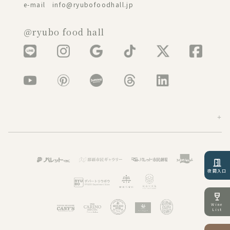
e-mail info@ryubofoodhall.jp
＠ryubo food hall
夜間入口
Wine
List