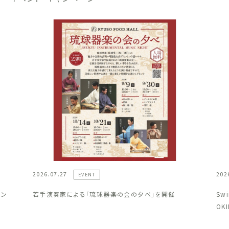
2026.07.27
202
EVENT
ラン
若手演奏家による「琉球器楽の会の夕べ」を開催
Sw
OK