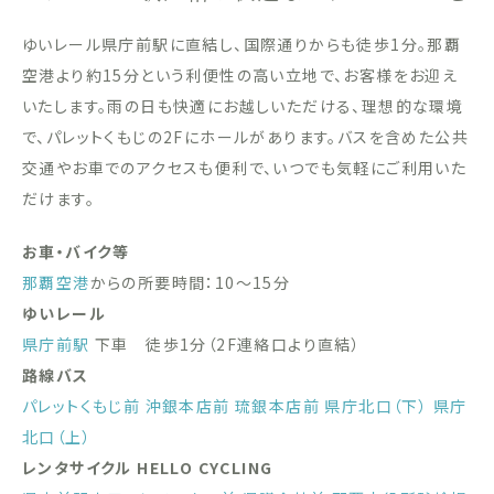
ゆいレール県庁前駅に直結し、国際通りからも徒歩1分。那覇
空港より約15分という利便性の高い立地で、お客様をお迎え
いたします。雨の日も快適にお越しいただける、理想的な環境
で、パレットくもじの2Fにホールがあります。バスを含めた公共
交通やお車でのアクセスも便利で、いつでも気軽にご利用いた
だけます。
お車・バイク等
那覇空港
からの所要時間：10〜15分
ゆいレール
県庁前駅
下車 徒歩1分（2F連絡口より直結）
路線バス
パレットくもじ前
沖銀本店前
琉銀本店前
県庁北口（下）
県庁
北口（上）
レンタサイクル HELLO CYCLING