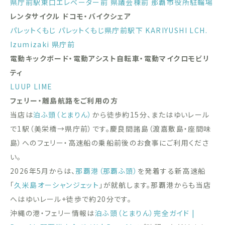
県庁前駅東口エレベーター前
県議会棟前
那覇市役所駐輪場
レンタサイクル ドコモ・バイクシェア
パレットくもじ
パレットくもじ県庁前駅下
KARIYUSHI LCH.
Izumizaki 県庁前
電動キックボード・電動アシスト自転車・電動マイクロモビリ
ティ
LUUP
LIME
フェリー・離島航路をご利用の方
当店は
泊ふ頭（とまりん）
から徒歩約15分、またはゆいレール
で1駅（美栄橋→県庁前）です。慶良間諸島（渡嘉敷島・座間味
島）へのフェリー・高速船の乗船前後のお食事にご利用くださ
い。
2026年5月からは、
那覇港（那覇ふ頭）
を発着する新高速船
「
久米島オーシャンジェット
」が就航します。那覇港からも当店
へはゆいレール+徒歩で約20分です。
沖縄の港・フェリー情報は
泊ふ頭（とまりん）完全ガイド |