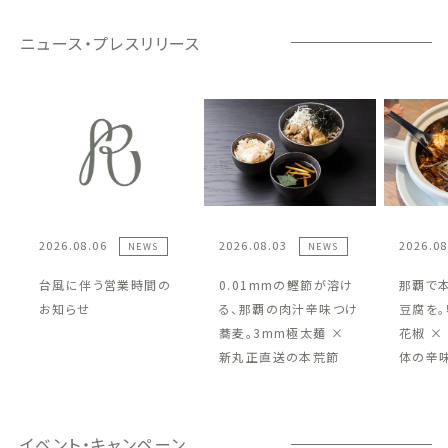
ニュース・プレスリリース
2026.08.06
2026.08.03
2026.08
NEWS
NEWS
台風に伴う営業時間の
0.01mmの鰹節が溶け
那覇で
お知らせ
る、那覇の肉汁辛味つけ
豆腐を。
蕎麦。3mm極太麺 ×
花椒 ×
新丸正直送の本荒節
体の辛
イベント・キャンペーン