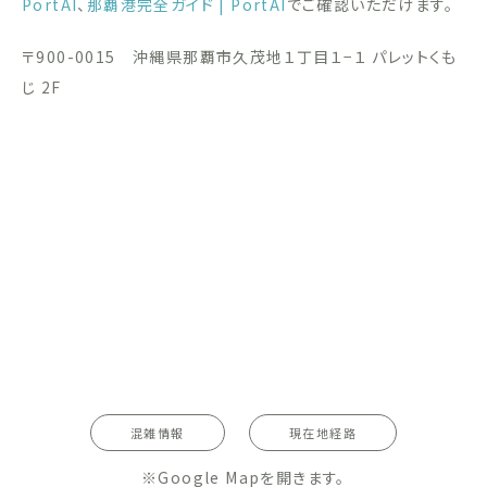
PortAI
、
那覇港完全ガイド | PortAI
でご確認いただけます。
〒900-0015 沖縄県那覇市久茂地１丁目１−１ パレットくも
じ 2F
混雑情報
現在地経路
※Google Mapを開きます。