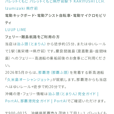
パレットくもじ
パレットくもじ県庁前駅下
KARIYUSHI LCH.
Izumizaki 県庁前
電動キックボード・電動アシスト自転車・電動マイクロモビリ
ティ
LUUP
LIME
フェリー・離島航路をご利用の方
当店は
泊ふ頭（とまりん）
から徒歩約15分、またはゆいレール
で1駅（美栄橋→県庁前）です。慶良間諸島（渡嘉敷島・座間味
島）へのフェリー・高速船の乗船前後のお食事にご利用くださ
い。
2026年5月からは、
那覇港（那覇ふ頭）
を発着する新高速船
「
久米島オーシャンジェット
」が就航します。那覇港からも当店
へはゆいレール+徒歩で約20分です。
沖縄の港・フェリー情報は
泊ふ頭（とまりん）完全ガイド |
PortAI
、
那覇港完全ガイド | PortAI
でご確認いただけます。
〒900-0015 沖縄県那覇市久茂地１丁目１−１ パレットくも