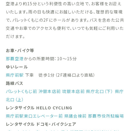
空港より約15分という利便性の高い立地で、お客様をお迎え
いたします。雨の日も快適にお越しいただける、理想的な環境
で、パレットくもじの2Fにホールがあります。バスを含めた公共
交通やお車でのアクセスも便利で、いつでも気軽にご利用いた
だけます。
お車・バイク等
那覇空港
からの所要時間：10〜15分
ゆいレール
県庁前駅
下車 徒歩1分（2F連絡口より直結）
路線バス
パレットくもじ前
沖銀本店前
琉銀本店前
県庁北口（下）
県庁
北口（上）
レンタサイクル HELLO CYCLING
県庁前駅東口エレベーター前
県議会棟前
那覇市役所駐輪場
レンタサイクル ドコモ・バイクシェア