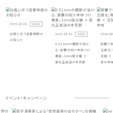
2026.08.06
NEWS
台風に伴う営業時間の
2026.08.03
2026.08
NEWS
お知らせ
0.01mmの鰹節が溶け
那覇で
る、那覇の肉汁辛味つけ
豆腐を。
蕎麦。3mm極太麺 ×
花椒 ×
新丸正直送の本荒節
体の辛
イベント・キャンペーン