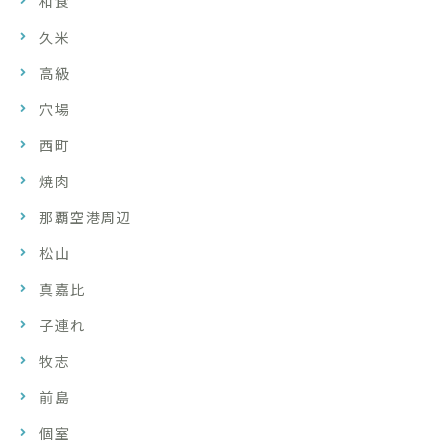
和食
久米
高級
穴場
西町
焼肉
那覇空港周辺
松山
真嘉比
子連れ
牧志
前島
個室