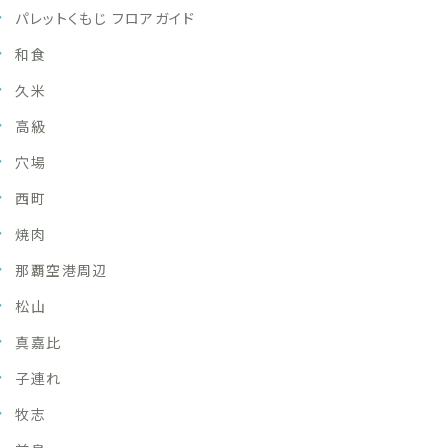
パレットくもじ フロアガイド
和食
久米
高級
穴場
西町
焼肉
那覇空港周辺
松山
真嘉比
子連れ
牧志