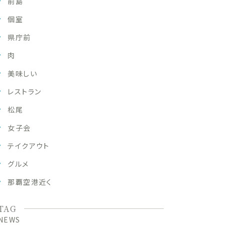
前島
個室
県庁前
肉
美味しい
レストラン
松尾
女子会
テイクアウト
グルメ
那覇空港近く
TAG
NEWS