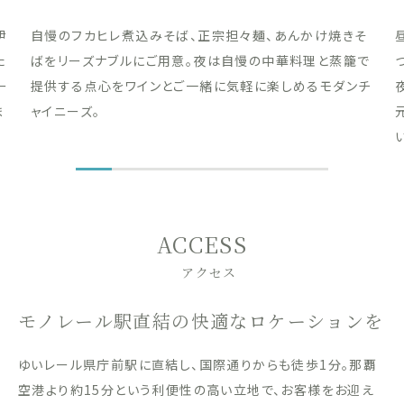
伊
自慢のフカヒレ煮込みそば、正宗担々麺、あんかけ焼きそ
た
ばをリーズナブルにご用意。夜は自慢の中華料理と蒸籠で
ー
提供する点心をワインとご一緒に気軽に楽しめるモダンチ
ま
ャイニーズ。
ACCESS
アクセス
モノレール駅直結の快適なロケーションを
ゆいレール県庁前駅に直結し、国際通りからも徒歩1分。那覇
空港より約15分という利便性の高い立地で、お客様をお迎え