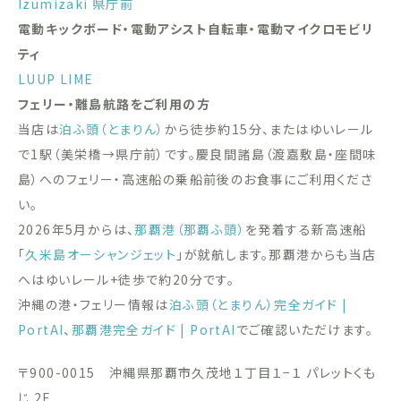
Izumizaki 県庁前
電動キックボード・電動アシスト自転車・電動マイクロモビリ
ティ
LUUP
LIME
フェリー・離島航路をご利用の方
当店は
泊ふ頭（とまりん）
から徒歩約15分、またはゆいレール
で1駅（美栄橋→県庁前）です。慶良間諸島（渡嘉敷島・座間味
島）へのフェリー・高速船の乗船前後のお食事にご利用くださ
い。
2026年5月からは、
那覇港（那覇ふ頭）
を発着する新高速船
「
久米島オーシャンジェット
」が就航します。那覇港からも当店
へはゆいレール+徒歩で約20分です。
沖縄の港・フェリー情報は
泊ふ頭（とまりん）完全ガイド |
PortAI
、
那覇港完全ガイド | PortAI
でご確認いただけます。
〒900-0015 沖縄県那覇市久茂地１丁目１−１ パレットくも
じ 2F