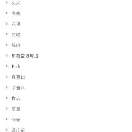
久米
高級
穴場
西町
焼肉
那覇空港周辺
松山
真嘉比
子連れ
牧志
前島
個室
県庁前