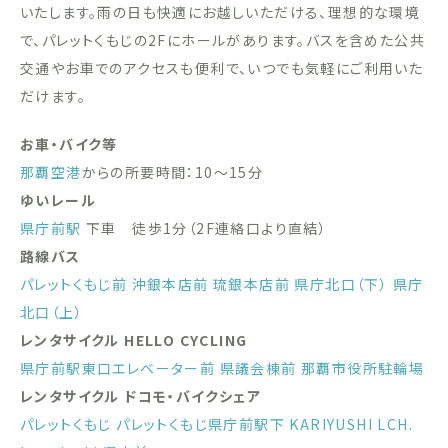
いたします。雨の日も快適にお越しいただける、理想的な環境
で、パレットくもじの2Fにホールがあります。バスを含めた公共
交通やお車でのアクセスも便利で、いつでも気軽にご利用いた
だけます。
お車・バイク等
那覇空港
からの所要時間：10〜15分
ゆいレール
県庁前駅
下車 徒歩1分（2F連絡口より直結）
路線バス
パレットくもじ前
沖銀本店前
琉銀本店前
県庁北口（下）
県庁
北口（上）
レンタサイクル HELLO CYCLING
県庁前駅東口エレベーター前
県議会棟前
那覇市役所駐輪場
レンタサイクル ドコモ・バイクシェア
パレットくもじ
パレットくもじ県庁前駅下
KARIYUSHI LCH.