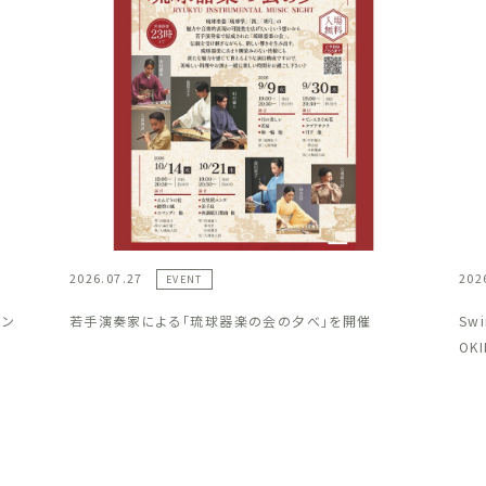
2026.07.27
202
EVENT
ラン
若手演奏家による「琉球器楽の会の夕べ」を開催
Sw
OK