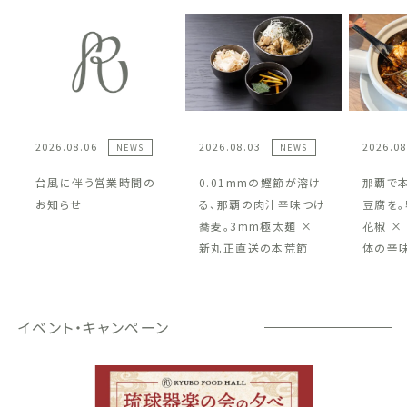
2026.08.06
2026.08.03
2026.08
NEWS
NEWS
台風に伴う営業時間の
0.01mmの鰹節が溶け
那覇で
お知らせ
る、那覇の肉汁辛味つけ
豆腐を。
蕎麦。3mm極太麺 ×
花椒 ×
新丸正直送の本荒節
体の辛
イベント・キャンペーン