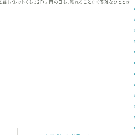
庁前駅」直結（パレットくもじ2F）。 雨の日も、濡れることなく優雅なひととき