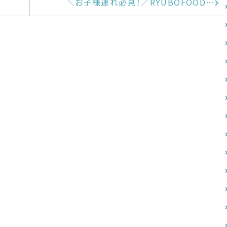
＼お子様連れ必見！／RYUBOFOOD…