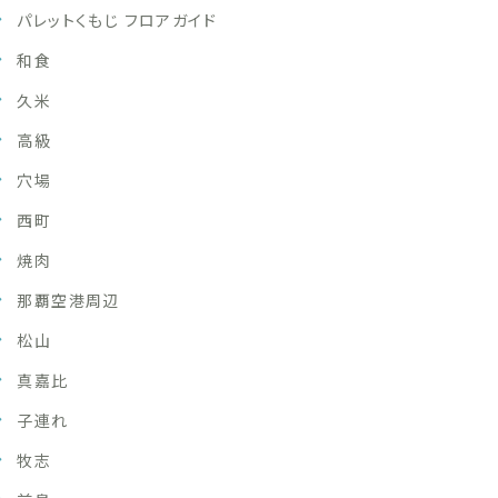
パレットくもじ フロアガイド
和食
久米
高級
穴場
西町
焼肉
那覇空港周辺
松山
真嘉比
子連れ
牧志