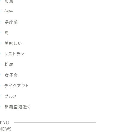
前島
個室
県庁前
肉
美味しい
レストラン
松尾
女子会
テイクアウト
グルメ
那覇空港近く
TAG
NEWS