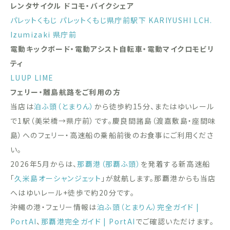
レンタサイクル ドコモ・バイクシェア
パレットくもじ
パレットくもじ県庁前駅下
KARIYUSHI LCH.
Izumizaki 県庁前
電動キックボード・電動アシスト自転車・電動マイクロモビリ
ティ
LUUP
LIME
フェリー・離島航路をご利用の方
当店は
泊ふ頭（とまりん）
から徒歩約15分、またはゆいレール
で1駅（美栄橋→県庁前）です。慶良間諸島（渡嘉敷島・座間味
島）へのフェリー・高速船の乗船前後のお食事にご利用くださ
い。
2026年5月からは、
那覇港（那覇ふ頭）
を発着する新高速船
「
久米島オーシャンジェット
」が就航します。那覇港からも当店
へはゆいレール+徒歩で約20分です。
沖縄の港・フェリー情報は
泊ふ頭（とまりん）完全ガイド |
PortAI
、
那覇港完全ガイド | PortAI
でご確認いただけます。