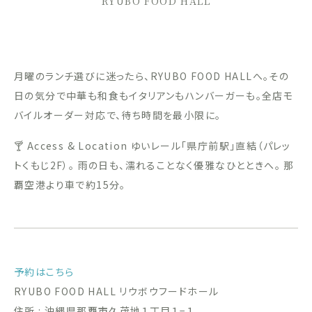
RYUBO FOOD HALL
月曜のランチ選びに迷ったら、RYUBO FOOD HALLへ。その
日の気分で中華も和食もイタリアンもハンバーガーも。全店モ
バイルオーダー対応で、待ち時間を最小限に。
🍸 Access & Location ゆいレール「県庁前駅」直結（パレッ
トくもじ2F）。 雨の日も、濡れることなく優雅なひとときへ。 那
覇空港より車で約15分。
予約はこちら
RYUBO FOOD HALL リウボウフードホール
住所 : 沖縄県那覇市久茂地１丁目１−１