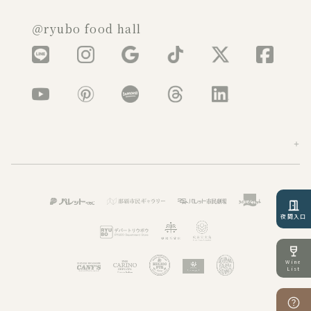
＠ryubo food hall
夜間入口
Wine
List