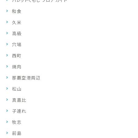
パレットくもじ フロアガイド
和食
久米
高級
穴場
西町
焼肉
那覇空港周辺
松山
真嘉比
子連れ
牧志
前島