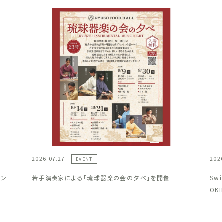
2026.07.27
202
EVENT
ラン
若手演奏家による「琉球器楽の会の夕べ」を開催
Sw
OK