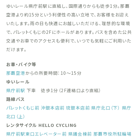
ゆいレール県庁前駅に直結し、国際通りからも徒歩1分。那覇
空港より約15分という利便性の高い立地で、お客様をお迎え
いたします。雨の日も快適にお越しいただける、理想的な環境
で、パレットくもじの2Fにホールがあります。バスを含めた公共
交通やお車でのアクセスも便利で、いつでも気軽にご利用いた
だけます。
お車・バイク等
那覇空港
からの所要時間：10〜15分
ゆいレール
県庁前駅
下車 徒歩1分（2F連絡口より直結）
路線バス
パレットくもじ前
沖銀本店前
琉銀本店前
県庁北口（下）
県庁
北口（上）
レンタサイクル HELLO CYCLING
県庁前駅東口エレベーター前
県議会棟前
那覇市役所駐輪場