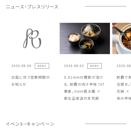
ニュース・プレスリリース
2026.08.06
2026.08.03
2026.08
NEWS
NEWS
台風に伴う営業時間の
0.01mmの鰹節が溶け
那覇で
お知らせ
る、那覇の肉汁辛味つけ
豆腐を。
蕎麦。3mm極太麺 ×
花椒 ×
新丸正直送の本荒節
体の辛
イベント・キャンペーン